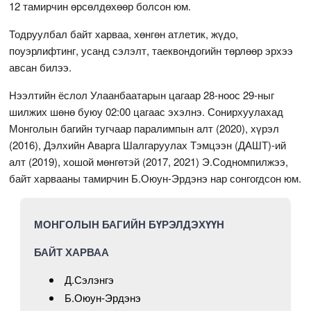
12 тамирчин өрсөлдөхөөр болсон юм.
Тодруулбал байт харваа, хөнгөн атлетик, жүдо,
поуэрлифтинг, усанд сэлэлт, таеквондогийн төрлөөр эрхээ
авсан билээ.
Нээлтийн ёслол Улаанбаатарын цагаар 28-ноос 29-ныг
шилжих шөнө буюу 02:00 цагаас эхэлнэ. Сонирхуулахад
Монголын багийн тугчаар паралимпын алт (2020), хүрэл
(2016), Дэлхийн Аварга Шалгаруулах Тэмцээн (ДАШТ)-ий
алт (2019), хошой мөнгөтэй (2017, 2021) Э.Содномпилжээ,
байт харвааны тамирчин Б.Оюун-Эрдэнэ нар сонгогдсон юм.
МОНГОЛЫН БАГИЙН БҮРЭЛДЭХҮҮН
БАЙТ ХАРВАА
Д.Сэлэнгэ
Б.Оюун-Эрдэнэ