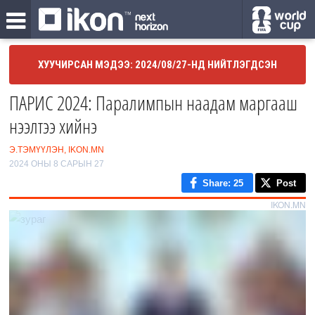
ХУУЧИРСАН МЭДЭЭ: 2024/08/27-НД НИЙТЛЭГДСЭН
ПАРИС 2024: Паралимпын наадам маргааш
нээлтээ хийнэ
Э.ТЭМҮҮЛЭН, IKON.MN
2024 ОНЫ 8 САРЫН 27
Share
: 25
Post
IKON.MN