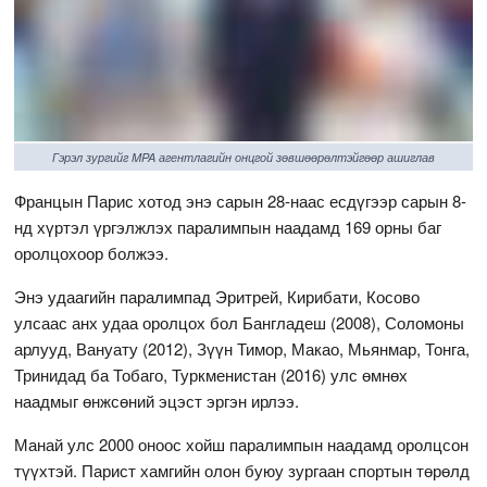
Гэрэл зургийг MPA агентлагийн онцгой зөвшөөрөлтэйгөөр ашиглав
Францын Парис хотод энэ сарын 28-наас есдүгээр сарын 8-
нд хүртэл үргэлжлэх паралимпын наадамд 169 орны баг
оролцохоор болжээ.
Энэ удаагийн паралимпад Эритрей, Кирибати, Косово
улсаас анх удаа оролцох бол Бангладеш (2008), Соломоны
арлууд, Вануату (2012), Зүүн Тимор, Макао, Мьянмар, Тонга,
Тринидад ба Тобаго, Туркменистан (2016) улс өмнөх
наадмыг өнжсөний эцэст эргэн ирлээ.
Манай улс 2000 оноос хойш паралимпын наадамд оролцсон
түүхтэй. Парист хамгийн олон буюу зургаан спортын төрөлд