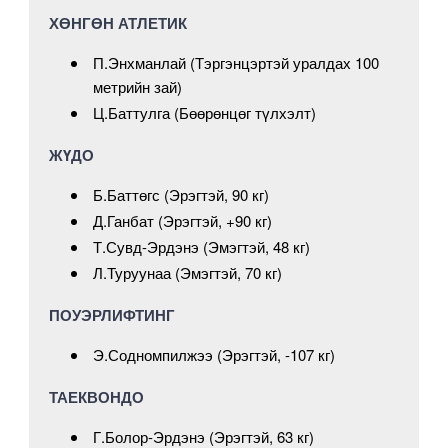
ХӨНГӨН АТЛЕТИК
П.Энхманлай (Тэргэнцэртэй уралдах 100
метрийн зай)
Ц.Баттулга (Бөөрөнцөг түлхэлт)
ЖҮДО
Б.Баттөгс (Эрэгтэй, 90 кг)
Д.Ганбат (Эрэгтэй, +90 кг)
Т.Сувд-Эрдэнэ (Эмэгтэй, 48 кг)
Л.Туруунаа (Эмэгтэй, 70 кг)
ПОУЭРЛИФТИНГ
Э.Содномпилжээ (Эрэгтэй, -107 кг)
ТАЕКВОНДО
Г.Болор-Эрдэнэ (Эрэгтэй, 63 кг)