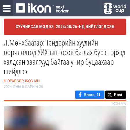
ХУУЧИРСАН МЭДЭЭ: 2024/08/26-НД НИЙТЛЭГДСЭН
Л.Мөнхбаатар: Тендерийн хуулийн
өөрчлөлтөд УИХ-ын төсөв батлах бүрэн эрхэд
халдсан заалтууд байгаа учир буцаахаар
шийдлээ
Н.ЭРХБАЯР, IKON.MN
2024 ОНЫ 8 САРЫН 26
Share
: 11
Post
IKON.MN