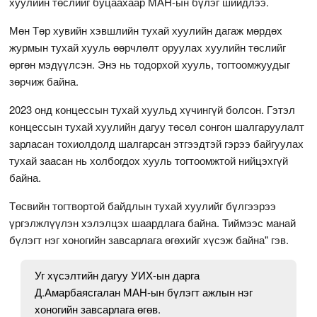
хуулийн төслийг буцаахаар МАН-ын бүлэг шийдлээ.
Мөн Төр хувийн хэвшлийн тухай хуулийн дагаж мөрдөх
журмын тухай хууль өөрчлөлт оруулах хуулийн төслийг
өргөн мэдүүлсэн. Энэ нь тодорхой хууль, тогтоомжуудыг
зөрчиж байна.
2023 онд концессын тухай хуульд хүчингүй болсон. Гэтэл
концессын тухай хуулийн дагуу төсөл сонгон шалгаруулалт
зарласан тохиолдолд шалгарсан этгээдтэй гэрээ байгуулах
тухай заасан нь холбогдох хууль тогтоомжтой нийцэхгүй
байна.
Төсвийн тогтвортой байдлын тухай хуулийг бүлгээрээ
үргэлжлүүлэн хэлэлцэх шаардлага байна. Тиймээс манай
бүлэгт нэг хоногийн завсарлага өгөхийг хүсэж байна" гэв.
Уг хүсэлтийн дагуу УИХ-ын дарга
Д.Амарбаясгалан МАН-ын бүлэгт ажлын нэг
хоногийн завсарлага өгөв.