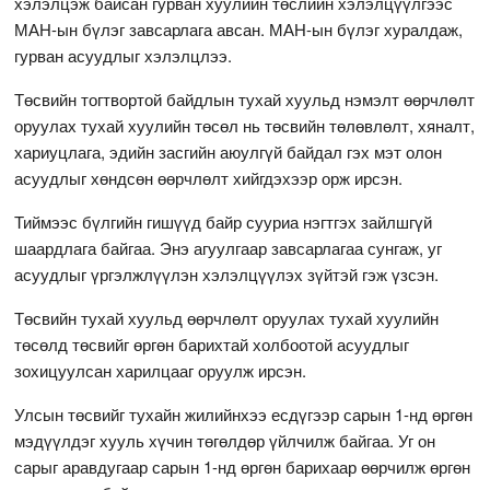
хэлэлцэж байсан гурван хуулийн төслийн хэлэлцүүлгээс
МАН-ын бүлэг завсарлага авсан. МАН-ын бүлэг хуралдаж,
гурван асуудлыг хэлэлцлээ.
Төсвийн тогтвортой байдлын тухай хуульд нэмэлт өөрчлөлт
оруулах тухай хуулийн төсөл нь төсвийн төлөвлөлт, хяналт,
хариуцлага, эдийн засгийн аюулгүй байдал гэх мэт олон
асуудлыг хөндсөн өөрчлөлт хийгдэхээр орж ирсэн.
Тиймээс бүлгийн гишүүд байр сууриа нэгтгэх зайлшгүй
шаардлага байгаа. Энэ агуулгаар завсарлагаа сунгаж, уг
асуудлыг үргэлжлүүлэн хэлэлцүүлэх зүйтэй гэж үзсэн.
Төсвийн тухай хуульд өөрчлөлт оруулах тухай хуулийн
төсөлд төсвийг өргөн барихтай холбоотой асуудлыг
зохицуулсан харилцааг оруулж ирсэн.
Улсын төсвийг тухайн жилийнхээ есдүгээр сарын 1-нд өргөн
мэдүүлдэг хууль хүчин төгөлдөр үйлчилж байгаа. Уг он
сарыг аравдугаар сарын 1-нд өргөн барихаар өөрчилж өргөн