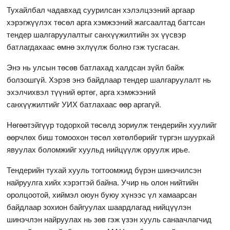
Тухайлбал чадавхад суурилсан хэлэлцээний аргаар
хэрэгжүүлэх төсөл арга хэмжээний жагсаалтад багтсан
тендер шалгаруулалтыг санхүүжилтийн эх үүсвэр
батлагдахаас өмнө эхлүүлж болно гэж тусгасан.
Энэ нь улсын төсөв батлахад халдсан зүйл байж
болзошгүй. Хэрэв энэ байдлаар тендер шалгаруулалт нь
эхэлчихвэл түүний өртөг, арга хэмжээний
санхүүжилтийг УИХ батлахаас өөр аргагүй.
Нөгөөтэйгүүр тодорхой төсөлд зориулж тендерийн хуулийг
өөрчлөх биш томоохон төсөл хөтөлбөрийг түргэн шуурхай
явуулах боломжийг хуульд нийцүүлж оруулж ирье.
Тендерийн тухай хууль тогтоомжид бүрэн шинэчилсэн
найруулга хийх хэрэгтэй байна. Учир нь олон нийтийн
оролцоотой, хиймэл оюун буюу хүнээс үл хамаарсан
байдлаар зохион байгуулах шаардлагад нийцүүлэн
шинэчлэн найруулах нь зөв гэж үзэн хууль санаачлагчид