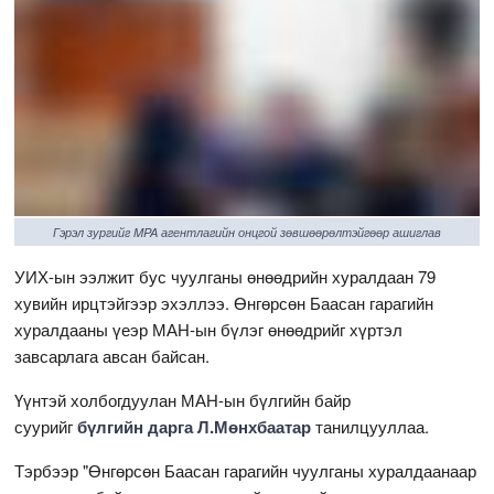
Гэрэл зургийг MPA агентлагийн онцгой зөвшөөрөлтэйгөөр ашиглав
УИХ-ын ээлжит бус чуулганы өнөөдрийн хуралдаан 79
хувийн ирцтэйгээр эхэллээ. Өнгөрсөн Баасан гарагийн
хуралдааны үеэр МАН-ын бүлэг өнөөдрийг хүртэл
завсарлага авсан байсан.
Үүнтэй холбогдуулан МАН-ын бүлгийн байр
суурийг
бүлгийн дарга Л.Мөнхбаатар
танилцууллаа.
Тэрбээр "Өнгөрсөн Баасан гарагийн чуулганы хуралдаанаар