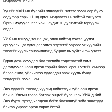
мэдүүлсэн байна.
Үүнийг МАН-ын бүлгийн гишүүдийн зүгээс хуучнаар буюу
есдүгээр сарын 1-нд өргөн мэдүүлэх нь зүйтэй гэж үзсэн.
Өргөн мэдүүлснээс хойш аудитын дүгнэлтийг гаргуулж
авдаг.
УИХ-ын гишүүд танилцах, олон нийтэд хэлэлцүүлэг
өрнүүлэх цаг хугацааг олгох хэрэгтэй учраас уг хуулийн
төслийг хууль санаачлагчид буцаах нь зүйтэй гэж үзлээ.
Гурав дахь асуудал бол төсвийн тодотголтой хамт
дагалдуулан орж ирсэн төрийн болон орон нутгийн өмчөөр
бараа ажил, үйлчилгээ худалдан авах хууль буюу
тендерийн хууль юм.
Энэ хуулийн төсөлд хуульд нийцээгүй зүйл орж ирсэн
байна. Улсын төсөв батлах онцгой бүрэн эрх УИХ-д бий.
Энэ бүрэн эрхэд халдсан байж болзошгүй зүйл заалтууд
байгаа учраас эргэн харах ёстой.