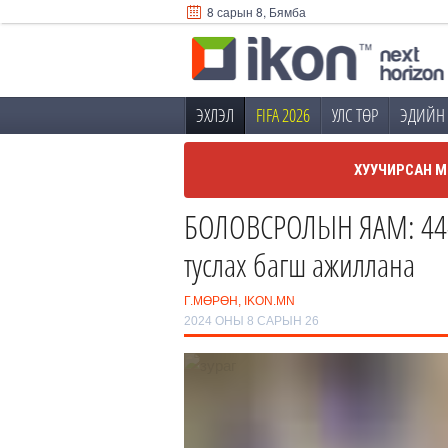
8 сарын 8, Бямба
ЭХЛЭЛ
FIFA 2026
УЛС ТӨР
ЭДИЙН 
ХУУЧИРСАН М
БОЛОВСРОЛЫН ЯАМ: 44-өө
туслах багш ажиллана
Г.МӨРӨН, IKON.MN
2024 ОНЫ 8 САРЫН 26