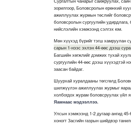
Сургалтын чанарыг сайжруулах, сайн
зорилгоор, Боловсролын ерөнхий хуу
ажиллуулах журмын төслийг боловср
боловсролын сургуулийн удирдлага, б
нийслэлийн хэмжээнд сэлгэх юм.
Мөн хүүхэд бүрийг тэгш хамруулан с
сарын 1-нээс эхлэн 44-өөс дээш сура
Багшийн хөгжлийг дэмжих тухай хуули
сургуулийн 44-өөс дээш хүүхэдтэй нэ
заасан байдаг.
Шуурхай хуралдааны төгсгөлд Болов
шилжүүлэн ажиллуулах журмыг яарал
холбогдох журам боловсруулах үйл я
Яамнаас мэдээллээ.
Улсын хэмжээнд 1-2 дугаар ангид 45-
хоногт Засгийн газрын шийдвэр тани