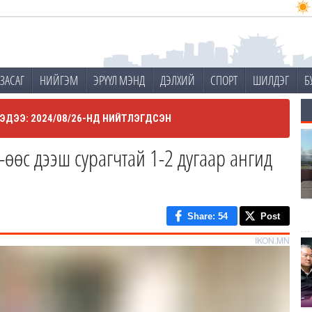
ЗАСАГ
НИЙГЭМ
ЭРҮҮЛ МЭНД
ДЭЛХИЙ
СПОРТ
ШИЛДЭГ
Б
ЭДЭЭ: 2024/08/26-НД НИЙТЛЭГДСЭН
с дээш сурагчтай 1-2 дугаар ангид
Share
: 54
Post
IKON.MN