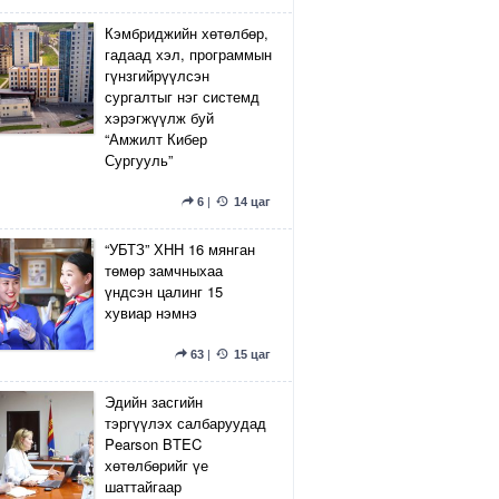
Кэмбриджийн хөтөлбөр,
гадаад хэл, программын
гүнзгийрүүлсэн
сургалтыг нэг системд
хэрэгжүүлж буй
“Амжилт Кибер
Сургууль”
6
|
14 цаг
“УБТЗ” ХНН 16 мянган
төмөр замчныхаа
үндсэн цалинг 15
хувиар нэмнэ
63
|
15 цаг
Эдийн засгийн
тэргүүлэх салбаруудад
Pearson BTEC
хөтөлбөрийг үе
шаттайгаар