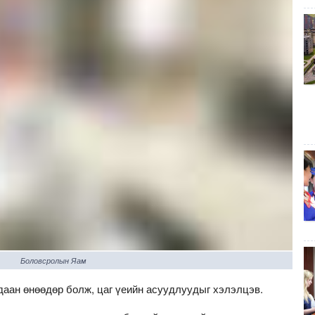
Боловсролын Яам
аан өнөөдөр болж, цаг үеийн асуудлуудыг хэлэлцэв.