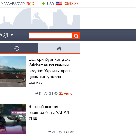
25°C
3593.87
УЛААНБААТАР
USD
|
30°C
ДАРХАН
532.66
CNY
25°C
ЭРДЭНЭТ
4141.04
EUR
УСАД
Екатеринбург хот дахь
Wildberries компанийн
агуулах Украины дроны
цохилтын улмаас
шатжээ
5
|
3
|
21 минут
Элэгний өөхлөлт
оноштой бол ЗААВАЛ
УНШ
21
|
14 цаг