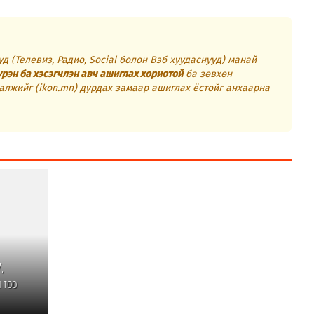
д (Телевиз, Радио, Social болон Вэб хуудаснууд) манай
үрэн ба хэсэгчлэн авч ашиглах хориотой
ба зөвхөн
алжийг (ikon.mn) дурдах замаар ашиглах ёстойг анхаарна
,
 тоо