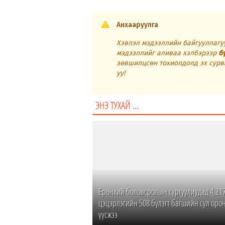
Анхааруулга
Хэвлэл мэдээллийн байгууллагуу
мэдээллийг аливаа хэлбэрээр
б
зөвшилцсөн тохиолдолд эх сурв
уу!
ЭНЭ ТУХАЙ ...
Ерөнхий боловсролын сургуулиудад 4,217
цэцэрлэгийн 508 бүлэгт багшийн сул орон
үүсжээ