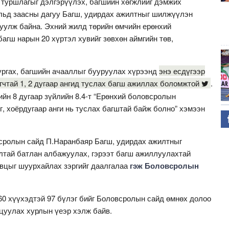
 туршлагыг дэлгэрүүлэх, багшийн хөгжлийг дэмжих
льд заасны дагуу Багш, удирдах ажилтныг шилжүүлэн
уулж байна. Эхний жилд төрийн өмчийн ерөнхий
агш нарын 20 хүртэл хувийг зөвхөн аймгийн төв,
ургах, багшийн ачааллыг бууруулах хүрээнд
энэ есдүгээр
гчтай 1, 2 дугаар ангид туслах багш ажиллах боломжтой
.
йн 8 дугаар зүйлийн 8.4-т “Ерөнхий боловсролын
г, хоёрдугаар анги нь туслах багштай байж болно” хэмээн
сролын сайд П.Наранбаяр Багш, удирдах ажилтныг
тай батлан албажуулах, гэрээт багш ажиллуулахтай
вцыг шуурхайлах зэргийг даалгалаа
гэж Боловсролын
60 хүүхэдтэй 97 бүлэг бийг Боловсролын сайд өмнөх долоо
лцуулах хурлын үеэр хэлж байв.