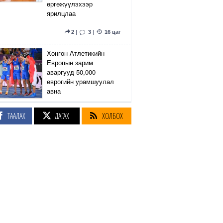
өргөжүүлэхээр
ярилцлаа
2
|
3
|
16 цаг
Хөнгөн Атлетикийн
Европын зарим
аваргууд 50,000
еврогийн урамшуулал
авна
2
|
1
|
16 цаг
ТААЛАХ
ДАГАХ
ХОЛБОХ
Бизнесийн
байгууллагууд гэр бүл,
хүүхдэд ээлтэй ямар
бодлого хэрэгжүүлдэг
вэ?
5
|
2
|
17 цаг
Сэтгүүлч Р.Эмүжин:
Талын Монголтой