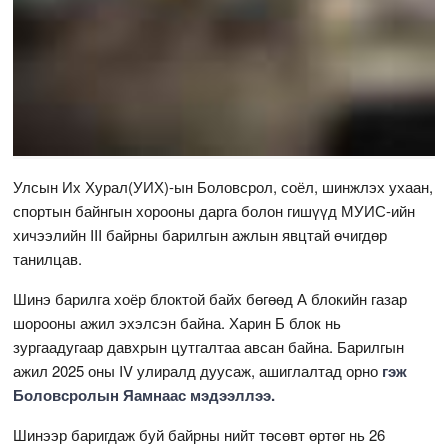
Улсын Их Хурал(УИХ)-ын Боловсрол, соёл, шинжлэх ухаан,
спортын байнгын хорооны дарга болон гишүүд МУИС-ийн
хичээлийн III байрны барилгын ажлын явцтай өчигдөр
танилцав.
Шинэ барилга хоёр блоктой байх бөгөөд А блокийн газар
шорооны ажил эхэлсэн байна. Харин Б блок нь
зургаадугаар давхрын цутгалтаа авсан байна. Барилгын
ажил 2025 оны IV улиралд дуусаж, ашиглалтад орно
гэж
Боловсролын Яамнаас мэдээллээ.
Шинээр баригдаж буй байрны нийт төсөвт өртөг нь 26