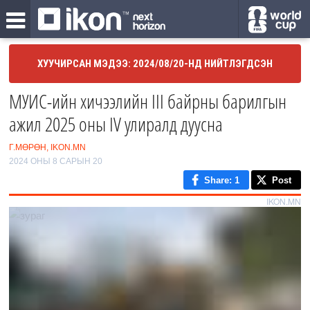
ХУУЧИРСАН МЭДЭЭ: 2024/08/20-НД НИЙТЛЭГДСЭН
МУИС-ийн хичээлийн III байрны барилгын
ажил 2025 оны IV улиралд дуусна
Г.МӨРӨН, IKON.MN
2024 ОНЫ 8 САРЫН 20
Share
: 1
Post
IKON.MN