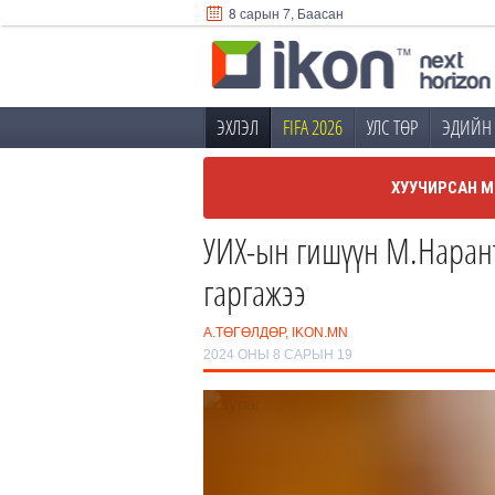
8 сарын 7, Баасан
ЭХЛЭЛ
FIFA 2026
УЛС ТӨР
ЭДИЙН 
ХУУЧИРСАН М
УИХ-ын гишүүн М.Наранту
гаргажээ
А.ТӨГӨЛДӨР, IKON.MN
2024 ОНЫ 8 САРЫН 19