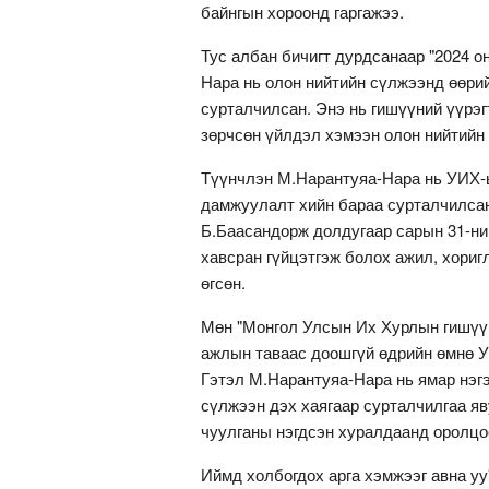
байнгын хороонд гаргажээ.
Тус албан бичигт дурдсанаар "2024 
Нара нь олон нийтийн сүлжээнд өөри
сурталчилсан. Энэ нь гишүүний үүрэг
зөрчсөн үйлдэл хэмээн олон нийтийн
Түүнчлэн М.Нарантуяа-Нара нь УИХ-ы
дамжуулалт хийн бараа сурталчилсан
Б.Баасандорж долдугаар сарын 31-ни
хавсран гүйцэтгэж болох ажил, хори
өгсөн.
Мөн "Монгол Улсын Их Хурлын гишүүн
ажлын таваас доошгүй өдрийн өмнө УИ
Гэтэл М.Нарантуяа-Нара нь ямар нэгэ
сүлжээн дэх хаягаар сурталчилгаа яв
чуулганы нэгдсэн хуралдаанд оролцо
Иймд холбогдох арга хэмжээг авна уу