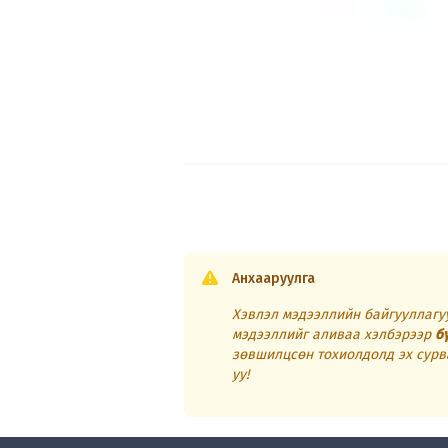
Анхааруулга
Хэвлэл мэдээллийн байгууллагуу
мэдээллийг аливаа хэлбэрээр
б
зөвшилцсөн тохиолдолд эх сурв
уу!