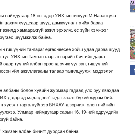
оны наймдугаар 18-ны өдөр УИХ-ын гишүүн М.Нарантуяа-
йн цахим хуудсаар шууд дамжуулалт хийж бараа
т ажилд хамаарахгүй ажил эрхэлж, ёс зүйн хэмжээг
 зүгээс шүүмжилж байна.
н гишүүний тангараг өргөснөөсөө хойш удаа дараа шууд
 тул УИХ-ын Тамгын газрын нарийн бичгийн дарга
й өдөр түүний албан өрөөнд очиж уулзан, гишүүний
глосон үйл ажиллагааны талаар танилцуулж, мэдээлэл
 албаны болон хувийн журмаар гадаад улс руу явахдаа
Х-д даргад мэдэгдэнэ" гэдэг заалт бүхий журам бий.
н хүсэлт гаргалгүйгээр БНХАУ-д зорчиж, олон нийтийн
уулжээ. Улмаар наймдугаар сарын 16, 19-ний өдрүүдийн
огүй байна.
" хэмээн албан бичигт дурдсан байна.