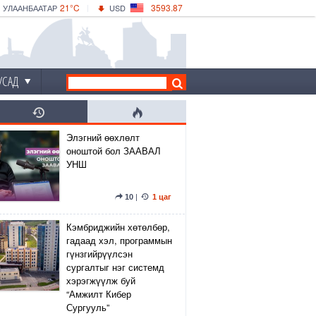
21°C
3593.87
УЛААНБААТАР
USD
|
26°C
ДАРХАН
532.66
CNY
23°C
ЭРДЭНЭТ
4141.04
EUR
УСАД
Элэгний өөхлөлт
оноштой бол ЗААВАЛ
УНШ
10
|
1 цаг
Кэмбриджийн хөтөлбөр,
гадаад хэл, программын
гүнзгийрүүлсэн
сургалтыг нэг системд
хэрэгжүүлж буй
“Амжилт Кибер
Сургууль”