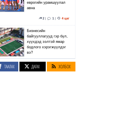
еврогийн урамшуулал
авна
2
|
1
|
4 цаг
Бизнесийн
байгууллагууд гэр бүл,
хүүхдэд ээлтэй ямар
бодлого хэрэгжүүлдэг
вэ?
4
|
1
|
4 цаг
ТААЛАХ
ДАГАХ
ХОЛБОХ
Сэтгүүлч Р.Эмүжин:
Талын Монголтой
хамтдаа хүчтэй л гэж
байна даа
360
|
4 цаг
Амралтын өдрүүдэд
Энхтайвны гүүрний
баруун, зүүн талын