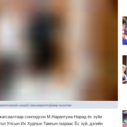
 агентлагийн онцгой зөвшөөрөлтэйгөөр ашиглав
жагсаалтаар сонгогдсон М.Нарантуяа-Нарад ёс зүйн
ол Улсын Их Хурлын Тамгын газраас Ёс зүй, дэгийн