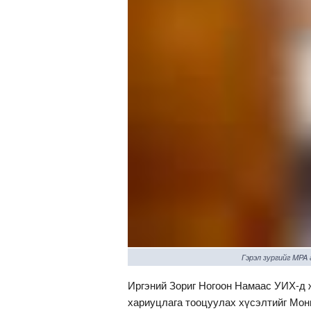
Гэрэл зургийг MPA
Иргэний Зориг Ногоон Намаас УИХ-д 
хариуцлага тооцуулах хүсэлтийг Монг