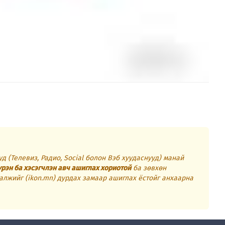
д (Телевиз, Радио, Social болон Вэб хуудаснууд) манай
үрэн ба хэсэгчлэн авч ашиглах хориотой
ба зөвхөн
алжийг (ikon.mn) дурдах замаар ашиглах ёстойг анхаарна