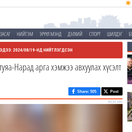
ЗАСАГ
НИЙГЭМ
ЭРҮҮЛ МЭНД
ДЭЛХИЙ
СПОРТ
ШИЛДЭГ
Б
ЭДЭЭ: 2024/08/19-НД НИЙТЛЭГДСЭН
яа-Нарад арга хэмжээ авхуулах хүсэлт
Share
: 505
Post
IKON.MN