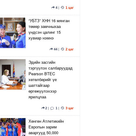
4
|
1 цаг
“УБТЗ” ХНН 16 мянган
төмөр замчныхаа
үндсэн цалинг 15
хувиар нэмнэ
44
|
2 цаг
Эдийн засгийн
тэргүүлэх салбаруудад
Pearson BTEC
хөтөлбөрийг үе
шаттайгаар
өргөжүүлэхээр
ярилцлаа
2
|
1
|
3 цаг
Хөнгөн Атлетикийн
Европын зарим
аваргууд 50,000