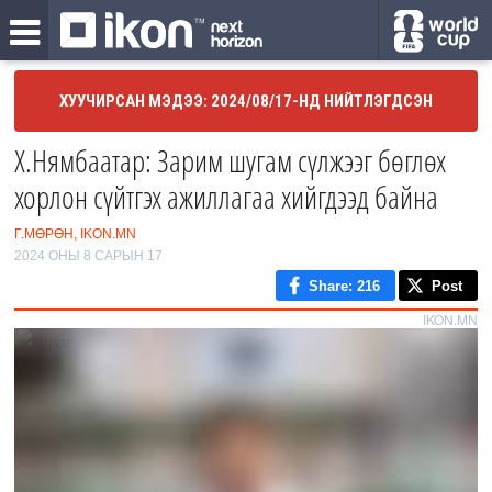
ХУУЧИРСАН МЭДЭЭ: 2024/08/17-НД НИЙТЛЭГДСЭН
Х.Нямбаатар: Зарим шугам сүлжээг бөглөх
хорлон сүйтгэх ажиллагаа хийгдээд байна
Г.МӨРӨН, IKON.MN
2024 ОНЫ 8 САРЫН 17
Share
: 216
Post
IKON.MN