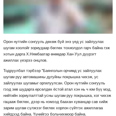
Орон нутгийн сонгууль дөхөж буй энэ үед ус зайлуулах
шугам хоолойг зориудаар бөглөх тохиолдол гарч байна гэж
хотын дарга Х.Нямбаатар өнөөдөр Хан-Уул дүүрэгт
ажиллах үеэрээ онцлов.
Тодруулбал тэрбээр "Баянголын орчимд ус зайлуулах
шугам руу автомашины дугуйны покрышка чихэж, ус
зайлуулах шугамыг оргилуулсан. Орон нутгийн сонгууль
гээд зөв шударга өрсөлдөх ёстой атал хэн нь ч юм бүү мэд,
нийтийн зориулалттай усны шугам руу покрышка, хог чихэж
гацааж бөглөх, дээр нь нэмээд баахан хуванцар сав хийж
зарим шугам сүлжээг бөглөх хорлон сүйтгэх ажиллагаа
хийгдээд байна. Үүнийгээ больчихмоор байна.