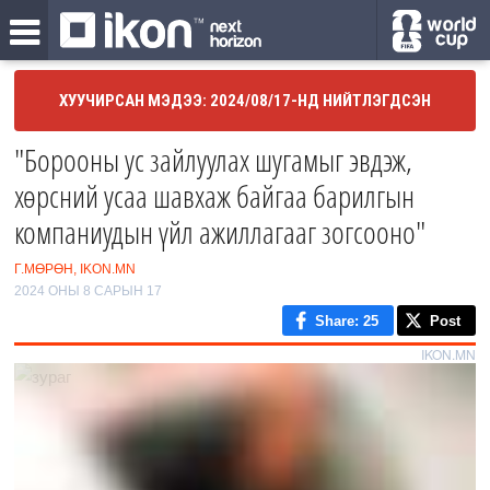
ХУУЧИРСАН МЭДЭЭ: 2024/08/17-НД НИЙТЛЭГДСЭН
"Борооны ус зайлуулах шугамыг эвдэж,
хөрсний усаа шавхаж байгаа барилгын
компаниудын үйл ажиллагааг зогсооно"
Г.МӨРӨН, IKON.MN
2024 ОНЫ 8 САРЫН 17
Share
: 25
Post
IKON.MN