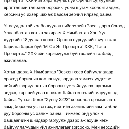
Проперти” ХХК-ийн хэрэгжүүлж буй Орчлон сургуулийн
өргөтгөлийн талбайд борооны усны шугам хоолойг эвдэж,
хөрсний ус ихээр шахаж байсан зөрчил илрээд байна.
Уг асуудалтай холбогдуулан нийслэлийн Засаг дарга бөгөөд
Улаанбаатар хотын захирагч Х.Нямбаатар Хан-Уул
дүүргийн 18 дугаар хороо, Орчлон сургуулийн зүүн талд
барилга барьж буй “М-Си-Эс Проперти” ХХК, “Тэсо
Пропертис” ХХК-ийн хэрэгжүүлж буй төслийн талбайд
ажиллалаа.
Хотын дарга Х.Нямбаатар "Зөвхөн хоёр байгууллагаар
ороход барилгын компаниуд зардлаа хэмнэх үүднээс
нийтийн зориулалтын борооны ус зайлуулах шугамыг
эвдэж, хөрсний усаа шавхаж байгаа зөрчлийг илрүүлээд
байна. Үүнээс болж “Хүннү 2222” хороолол орчмын авто
замд борооны ус тогтож, нийтийн эзэмшлийн зам талбай
руу борооны ус хальж байна. Тиймээс бид улсын
байцаагчийн шийдвэр гаргуулж дээрх аж ахуйн нэгж
байгууллагуудын үйл ажиллагааг зогсооно. Мөн өөрсдийн