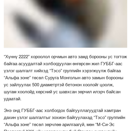
“Хүннү 2222” хороолол орчмын авто замд борооны ус тогтож
байгаа асуудалтай холбогдуулан өнгөрсөн жил ГУББГ-аас
үзлэг шалгалт хийхэд “Тэсо” группийн хэрэгжүүлж байгаа
“Альфа зоне” төсөл Суруга Монголын авто замын борооны
ус зайлуулах 500 диаметртэй бетонон хоолойг цоолж,
шугам хоолойд хөрсний ус шавхсан зөрчил илэрч байсан
удаатай.
Энэ онд ГУББГ-аас холбогдох байгууллагуудтай хамтран
дахин үзлэг шалгалтыг зохион байгуулахад “Тэсо” группийн
“Альфа зоне” төсөл зөрчлөө арилгаагүй, мөн “М-Си-Эс