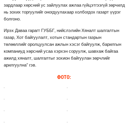
зардлаар хөрсний ус зайлуулах ажлаа гүйцэтгээгүй зөрчилд
нь зохих торгуулийг оногдуулахаар холбогдох газарт үүрэг
болгоно.
Ирэх Даваа гарагт ГУББГ, нийслэлийн Хяналт шалгалтын
газар, Хот байгуулалт, хотын стандартын газрын
төлөөллийг оролцуулсан ажлын хэсэг байгуулж, барилгын
компаниуд хөрсний усаа хэрхэн соруулж, шавхаж байгаа
ажилд хяналт, шалгалтыг зохион байгуулан зөрчлийг
арилгуулна” гэв.
ФОТО: