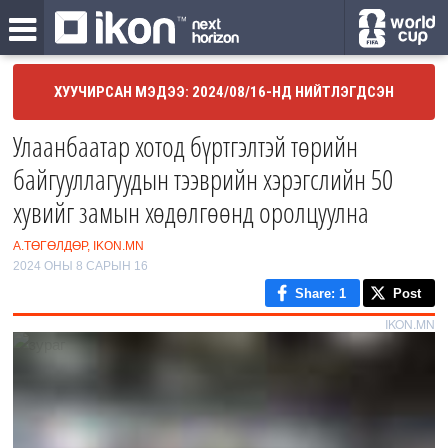
ХУУЧИРСАН МЭДЭЭ: 2024/08/16-НД НИЙТЛЭГДСЭН
Улаанбаатар хотод бүртгэлтэй төрийн
байгууллагуудын тээврийн хэрэгслийн 50
хувийг замын хөдөлгөөнд оролцуулна
А.ТӨГӨЛДӨР, IKON.MN
2024 ОНЫ 8 САРЫН 16
Share
: 1
Post
IKON.MN