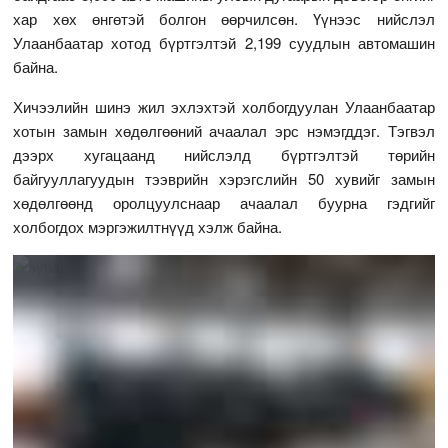
хар хөх өнгөтэй болгон өөрчилсөн. Үүнээс нийслэл
Улаанбаатар хотод бүртгэлтэй 2,199 суудлын автомашин
байна.
Хичээлийн шинэ жил эхлэхтэй холбогдуулан Улаанбаатар
хотын замын хөдөлгөөний ачаалал эрс нэмэгддэг. Тэгвэл
дээрх хугацаанд нийслэлд бүртгэлтэй төрийн
байгууллагуудын тээврийн хэрэгслийн 50 хувийг замын
хөдөлгөөнд оролцуулснаар ачаалал буурна гэдгийг
холбогдох мэргэжилтнүүд хэлж байна.