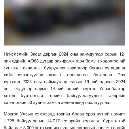
Нийслэлийн Засаг даргын 2024 оны наймдугаар сарын 12-
ний өдрийн А/988 дугаар захирамж гарч Замын хөдөлгөөний
түгжрэл, ачааллыг бууруулах зорилгоор богино хугацаанд
хийж хэрэгжүүлэх ажлын төлөвлөгөөг баталсан. Энэ
хүрээнд 2024 оны наймдугаар сарын 19-ний өдрөөс 2024
оны есдүгээр сарын 14-ний өдрийг хүртэл Улаанбаатар
хотод бүртгэлтэй төрийн байгууллагуудын тээврийн
хэрэгслийн 50 хувийг замын хөдөлгөөнд оролцуулна.
Монгол Улсын хэмжээнд төрийн болон орон нутгийн өмчит
1,728 байгууллагын 14,717 тээврийн хэрэгсэл бүртгэлтэй
байдгаас 8,000 авто машины улсын дугаарын дэвсгэр өнгийг