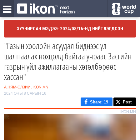
ХУУЧИРСАН МЭДЭЭ: 2024/08/16-НД НИЙТЛЭГДСЭН
"Газын хоолойн асуудал биднээс үл
шалтгаалах нөхцөлд байгаа учраас Засгийн
газрын үйл ажиллагааны хөтөлбөрөөс
хассан"
А.НЯМ-ӨЛЗИЙ, IKON.MN
2024 ОНЫ 8 САРЫН 16
Share
: 19
Post
IKON.MN