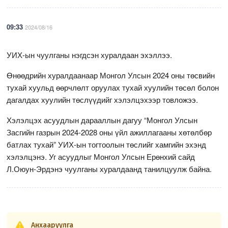
09:33
2024/08/16
УИХ-ын чуулганы нэгдсэн хуралдаан эхэллээ.
Өнөөдрийн хуралдаанаар Монгол Улсын 2024 оны төсвийн
тухай хуульд өөрчлөлт оруулах тухай хуулийн төсөл болон
дагалдах хуулийн төслүүдийг хэлэлцэхээр товложээ.
Хэлэлцэх асуудлын дарааллын дагуу “Монгол Улсын
Засгийн газрын 2024-2028 оны үйл ажиллагааны хөтөлбөр
батлах тухай” УИХ-ын тогтоолын төслийг хамгийн эхэнд
хэлэлцэнэ. Уг асуудлыг Монгол Улсын Ерөнхий сайд
Л.Оюун-Эрдэнэ чуулганы хуралдаанд танилцуулж байна.
Анхааруулга