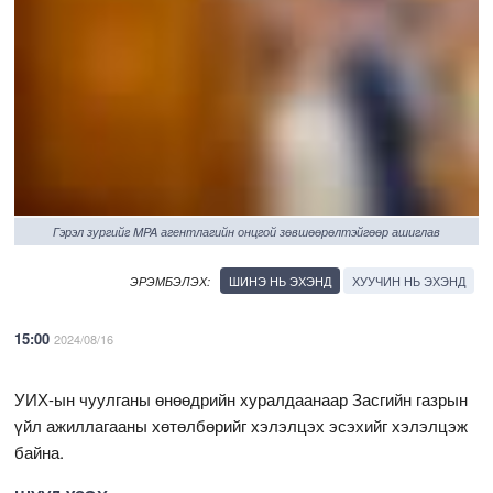
Гэрэл зургийг MPA агентлагийн онцгой зөвшөөрөлтэйгөөр ашиглав
ШИНЭ НЬ ЭХЭНД
ХУУЧИН НЬ ЭХЭНД
ЭРЭМБЭЛЭХ:
15:00
2024/08/16
УИХ-ын чуулганы өнөөдрийн хуралдаанаар Засгийн газрын
үйл ажиллагааны хөтөлбөрийг хэлэлцэх эсэхийг хэлэлцэж
байна.