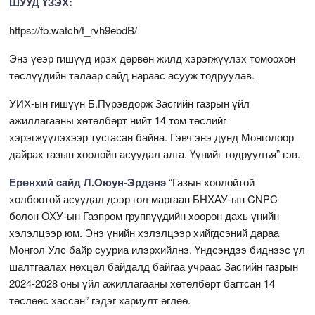
ШУУД ҮЗЭХ:
https://fb.watch/t_rvh9ebdB/
Энэ үеэр гишүүд ирэх дөрвөн жилд хэрэгжүүлэх томоохон
төслүүдийн талаар сайд нараас асууж тодруулав.
УИХ-ын гишүүн Б.Пүрэвдорж Засгийн газрын үйл
ажиллагааны хөтөлбөрт нийт 14 том төслийг
хэрэгжүүлэхээр тусгасан байна. Гэвч энэ дунд Монголоор
дайрах газын хоолойн асуудал алга. Үүнийг тодруулъя” гэв.
Ерөнхий сайд Л.Оюун-Эрдэнэ
“Газын хоолойтой
холбоотой асуудал дээр гол маргаан БНХАУ-ын CNPC
болон ОХУ-ын Газпром группүүдийн хоорон дахь үнийн
хэлэлцээр юм. Энэ үнийн хэлэлцээр хийгдсэний дараа
Монгол Улс байр сууриа илэрхийлнэ. Үндсэндээ биднээс үл
шалтгаалах нөхцөл байдалд байгаа учраас Засгийн газрын
2024-2028 оны үйл ажиллагааны хөтөлбөрт багтсан 14
төслөөс хассан” гэдэг хариулт өглөө.