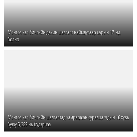
Монгол хэл бичгийн дахин шалгалт наймдугаар сарын 17-нд
болно
Монгол хэл бичгийн шалгалтад хамрагдсан суралцагчдын 16 хувь
буюу 5,389 нь бүдэрчээ