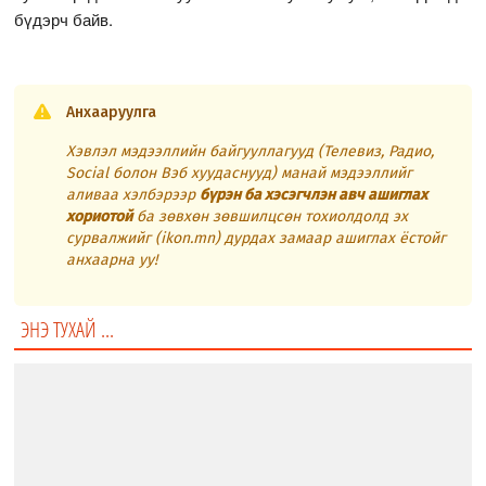
бүдэрч байв.
Анхааруулга
Хэвлэл мэдээллийн байгууллагууд (Телевиз, Радио,
Social болон Вэб хуудаснууд) манай мэдээллийг
аливаа хэлбэрээр
бүрэн ба хэсэгчлэн авч ашиглах
хориотой
ба зөвхөн зөвшилцсөн тохиолдолд эх
сурвалжийг (ikon.mn) дурдах замаар ашиглах ёстойг
анхаарна уу!
ЭНЭ ТУХАЙ ...