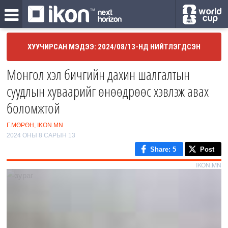
ХУУЧИРСАН МЭДЭЭ: 2024/08/13-НД НИЙТЛЭГДСЭН
Монгол хэл бичгийн дахин шалгалтын
суудлын хуваарийг өнөөдрөөс хэвлэж авах
боломжтой
Г.МӨРӨН, IKON.MN
2024 ОНЫ 8 САРЫН 13
Share
: 5
Post
IKON.MN