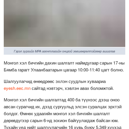
Гэрэл зургийг MPA агентлагийн онцгой зөвшөөрөлтэйгөөр ашиглав
Монгол хэл бичгийн дахин шалгалт наймдугаар сарын 17-ны
Бямба гарагт Улаанбаатарын цагаар 10:00-11:40 цагт болно.
Шалгуулагчид өнөөдрөөс эхлэн суудлын хуваариа
eyesh.eec.mn
сайтад нэвтэрч, хэвлэн авах боломжтой.
Монгол хэл бичгийн шалгалтад 400 ба түүнээс дээш оноо
авсан сурагчид их, дээд сургуульд элсэн суралцах эрхтэй
болдог. Өмнөх удаагийн монгол хэл бичгийн шалгалт
дөрөвдүгээр сарын 6-нд зохион байгуулагдаж байсан юм.
Тухайн үед нийт шалгуулагчийн 16 хувь буюу 5,349 хүүхэд