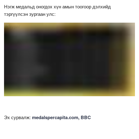
Нэгж медальд оногдох хүн амын тоогоор дэлхийд
тэргүүлсэн зургаан улс:
Эх сурвалж:
medalspercapita.com, BBC