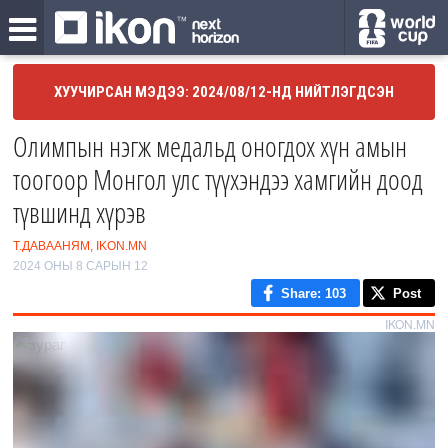
ХУУЧИРСАН МЭДЭЭ: 2024/08/12-НД НИЙТЛЭГДСЭН
Олимпын нэгж медальд оногдох хүн амын
тоогоор Монгол улс түүхэндээ хамгийн доод
түвшинд хүрэв
Т.ДАВААНЯМ, IKON.MN
2024 ОНЫ 8 САРЫН 12
Share
: 103
Post
IKON.MN