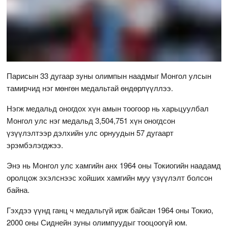
Парисын 33 дугаар зуны олимпын наадмыг Монгол улсын
тамирчид нэг мөнгөн медальтай өндөрлүүллээ.
Нэгж медальд оногдох хүн амын тоогоор нь харьцуулбал
Монгол улс нэг медальд 3,504,751 хүн оногдсон
үзүүлэлтээр дэлхийн улс орнуудын 57 дугаарт
эрэмбэлэгджээ.
Энэ нь Монгол улс хамгийн анх 1964 оны Токиогийн наадамд
оролцож эхэлснээс хойших хамгийн муу үзүүлэлт болсон
байна.
Гэхдээ үүнд ганц ч медальгүй ирж байсан 1964 оны Токио,
2000 оны Сиднейн зуны олимпуудыг тооцоогүй юм.