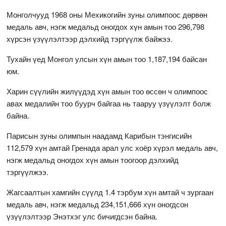
Монголчууд 1968 оны Мехикогийн зуны олимпоос дөрвөн
медаль авч, нэгж медальд оногдох хүн амын тоо 296,798
хүрсэн үзүүлэлтээр дэлхийд тэргүүлж байжээ.
Тухайн үед Монгол улсын хүн амын тоо 1,187,194 байсан
юм.
Харин сүүлийн жилүүдэд хүн амын тоо өссөн ч олимпоос
авах медалийн тоо буурч байгаа нь тааруу үзүүлэлт болж
байна.
Парисын зуны олимпын наадамд Карибын тэнгисийн
112,579 хүн амтай Гренада арал улс хоёр хүрэл медаль авч,
нэгж медальд оногдох хүн амын тоогоор дэлхийд
тэргүүлжээ.
Жагсаалтын хамгийн сүүлд 1.4 тэрбум хүн амтай ч зургаан
медаль авч, нэгж медальд 234,151,666 хүн оногдсон
үзүүлэлтээр Энэтхэг улс бичигдсэн байна.