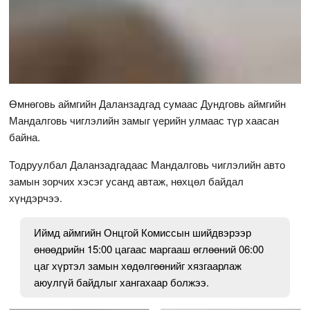
Өмнөговь аймгийн Даланзадгад сумаас Дундговь аймгийн
Мандалговь чиглэлийн замыг үерийн улмаас түр хаасан
байна.
Тодруулбал Даланзадгадаас Мандалговь чиглэлийн авто
замын зорчих хэсэг усанд автаж, нөхцөл байдал
хүндэрчээ.
Иймд аймгийн Онцгой Комиссын шийдвэрээр
өнөөдрийн 15:00 цагаас маргааш өглөөний 06:00
цаг хүртэл замын хөдөлгөөнийг хязгаарлаж
аюулгүй байдлыг хангахаар болжээ.