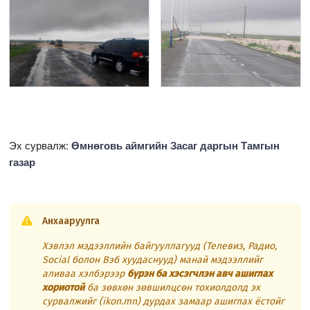
Эх сурвалж:
Өмнөговь аймгийн Засаг даргын Тамгын
газар
Анхааруулга
Хэвлэл мэдээллийн байгууллагууд (Телевиз, Радио,
Social болон Вэб хуудаснууд) манай мэдээллийг
аливаа хэлбэрээр
бүрэн ба хэсэгчлэн авч ашиглах
хориотой
ба зөвхөн зөвшилцсөн тохиолдолд эх
сурвалжийг (ikon.mn) дурдах замаар ашиглах ёстойг