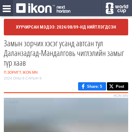
ХУУЧИРСАН МЭДЭЭ: 2024/08/09-НД НИЙТЛЭГДСЭН
Замын зорчих хэсэг усанд автсан тул
Даланзадгад-Мандалговь чиглэлийн замыг
түр хаав
П.ЗОРИГТ, IKON.MN
2024 ОНЫ 8 САРЫН 9
Share
: 5
Post
IKON.MN