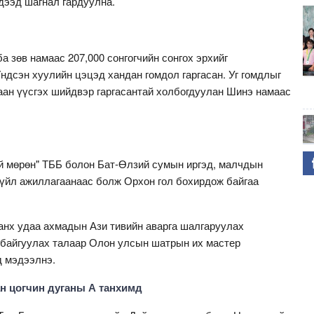
дээд шагнал гардуулна.
а зөв намаас 207,000 сонгогчийн сонгох эрхийг
ндсэн хуулийн цэцэд хандан гомдол гаргасан. Уг гомдлыг
гаан үүсгэх шийдвэр гаргасантай холбогдуулан Шинэ намаас
й мөрөн" ТББ болон Бат-Өлзий сумын иргэд, малчдын
 үйл ажиллагаанаас болж Орхон гол бохирдож байгаа
нх удаа ахмадын Ази тивийн аварга шалгаруулах
н байгуулах талаар Олон улсын шатрын их мастер
д мэдээлнэ.
н цогчин дуганы А танхимд