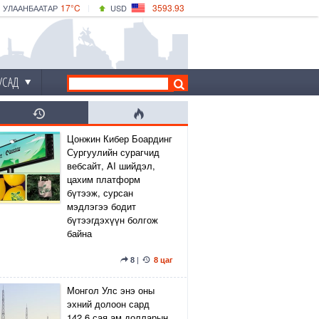
17°C
3593.93
УЛААНБААТАР
USD
|
18°C
ДАРХАН
532.39
CNY
15°C
ЭРДЭНЭТ
4149.01
EUR
УСАД
Цонжин Кибер Боардинг
Сургуулийн сурагчид
вебсайт, AI шийдэл,
цахим платформ
бүтээж, сурсан
мэдлэгээ бодит
бүтээгдэхүүн болгож
байна
8
|
8 цаг
Монгол Улс энэ оны
эхний долоон сард
142.6 сая ам.долларын