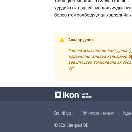
13:00 цагт
Монголын Бурхан Шашны Тө
хүрдийн их авшгийг монголчуудын яз
болсонтой холбогдуулан хэвлэлийн х
Анхааруулга
Хэвлэл мэдээллийн байгууллагуу
мэдээллийг аливаа хэлбэрээр
б
зөвшилцсөн тохиолдолд эх сурв
уу!
Бидний тухай
Үйлчилгээний нөхцөл
Редак
|
|
© 2026 Бенекрафт ХХК