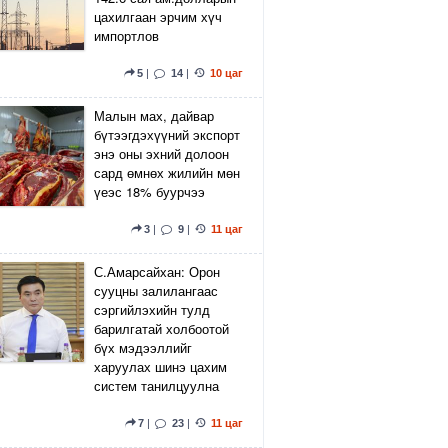
цахилгаан эрчим хүч
импортлов
5
|
14
|
10 цаг
Малын мах, дайвар
бүтээгдэхүүний экспорт
энэ оны эхний долоон
сард өмнөх жилийн мөн
үеэс 18% буурчээ
3
|
9
|
11 цаг
С.Амарсайхан: Орон
сууцны залилангаас
сэргийлэхийн тулд
барилгатай холбоотой
бүх мэдээллийг
харуулах шинэ цахим
систем танилцуулна
7
|
23
|
11 цаг