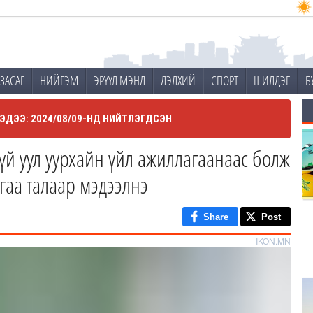
ЗАСАГ
НИЙГЭМ
ЭРҮҮЛ МЭНД
ДЭЛХИЙ
СПОРТ
ШИЛДЭГ
Б
ЭДЭЭ: 2024/08/09-НД НИЙТЛЭГДСЭН
үй уул уурхайн үйл ажиллагаанаас болж
гаа талаар мэдээлнэ
Share
Post
IKON.MN