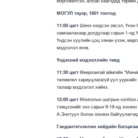
мэргэжилтэн, албан хаагчдад төрийн 
МОГУЛ тауэр, 1601 тоотод
11:00 цагт
Шинэ нэгдсэн эвсэл, Үнэн б
хамгаалахаар долдугаар сарын 1-нд Ү
Үндсэн хуулийн цэц хянан үзэж, мар
мэдээлэл өгнө.
Үндэсний мэдээллийн төвд
11:30 цагт
Өвөрхангай аймгийн "Мини
төлөөлөл хариуцлагагүй уул уурхайн
талаар мэдээлэл хийнэ.
12:00 цагт
Монголын шатрын холбоо а
тэмцээнийг энэ сарын 9-19-нд зохио
А.Энхтуул болон зохион байгуулагчи
Гандантэгчэнлин хийдийн Батцагаа