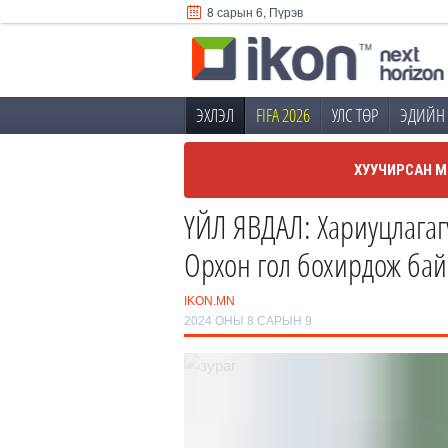
8 сарын 6, Пүрэв
ЭХЛЭЛ
FIFA 2026
УЛС ТӨР
ЭДИЙН 
ХУУЧИРСАН М
ҮЙЛ ЯВДАЛ: Хариуцлагаг
Орхон гол бохирдож бай
IKON.MN
2024 ОНЫ 8 САРЫН 9