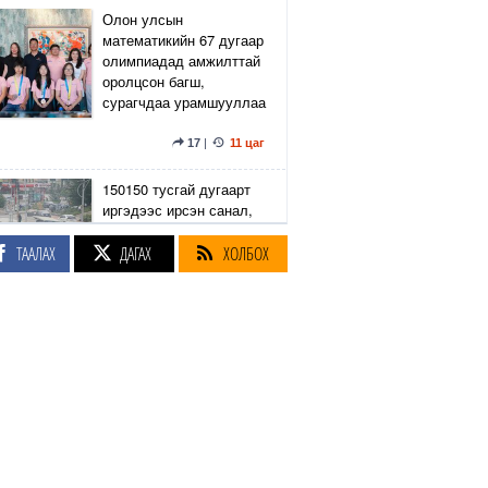
Олон улсын
математикийн 67 дугаар
олимпиадад амжилттай
оролцсон багш,
сурагчдаа урамшууллаа
17
|
11 цаг
150150 тусгай дугаарт
иргэдээс ирсэн санал,
гомдлыг нийслэлийн
эрх бүхий 23 албан
ТААЛАХ
ДАГАХ
ХОЛБОХ
тушаалтан хэрхэн
шийдвэрлэснийг
хянадаг болно
8
|
11 цаг
З.Төмөртөмөө: Хэн
нэгний харилцаа
хандлага, үл тоосон
байдлаас болж өргөдөл
нэмэгдэж байна