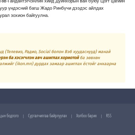
в-Гандантэгчэнлин хийд Дүйнхорын ван буюу Цогт цагийн
гуур үндэсний багш Жадо Ринбүчи дээдэс айлдах
урал зохион байгуулна.
д (Телевиз, Радио, Social болон Вэб хуудаснууд) манай
үрэн ба хэсэгчлэн авч ашиглах хориотой
ба зөвхөн
алжийг (ikon.mn) дурдах замаар ашиглах ёстойг анхаарна
цын бодлого
Сурталчилгаа байрлуулах
Холбоо барих
RSS
|
|
|