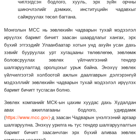
чиглэгдсэн бодлого, хууль, эрх зүйн орчны
шинэчлэлийг дэмжих, институцийн чадавхыг
сайжруулах төсөл багтана.
Монголын МСС нь зөвлөхийн чадварын тухай мэдээлэл
ирүүлэх баримт бичигт заасан шаардлагыг хангах, эрх
бүхий этгээдийг Улаанбаатар хотын унд ахуйн усан дахь
зэвийг бууруулах урт хугацааны төлөвлөгөө, зөвлөмж
боловсруулах зөвлөх үйлчилгээний тендер
шалгаруулалтад оролцохыг урьж байна. Энэхүү зөвлөх
үйлчилгээтэй холбоотой ажлын даалгаврын дэлгэрэнгүй
мэдээллийг зөвлөхийн чадварын тухай мэдээлэл ирүүлэх
баримт бичигт тусгасан болно.
Зөвлөх компанийг МСК-ын цахим хуудас дахь Худалдан
авах ажиллагааны бодлого, удирдамж
(
https://www.mcc.gov)-
д заасан Чадварын үнэлгээний аргаар
шалгаруулна. Энэхүү урилга нь тус тендер шалгаруулалтын
баримт бичигт заасанчлан эрх бүхий аливаа зөвлөх
компанид нээлттэй.