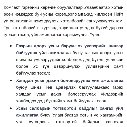
Компакт гэрээний хөрөнгө оруулалтаар Улаанбаатар хотын
өсөн нэмэгдэж буй усны хэрэгцээг хангахад чиглэсэн Нийт
ус хангамжийг нэмэгдүүлэх хөтөлбөрийг санхүүжүүлэх юм.
Тус хөтөлбөрийн хүрээнд харилцан уялдаа бүхий дараах
гурван төсөл, үйл ажиллагааг хэрэгжүүлнэ. Үүнд:
Газрын доорх усны баруун эх үүсвэрийг шинээр
байгуулах үйл ажиллагаа
буюу газрын доорх усны
шинэ эх үүсвэрүүдийг холбогдох дэд бүтэц, усан сан
болон Ус гүн цэвэршүүлэх үйлдвэрийн хамт
байгуулах төсөл;
Хаягдал усыг дахин боловсруулах үйл ажиллагаа
буюу шинэ Төв цэвэрл
эх байгууламжаас гарах
хаягдал усыг дахин боловсруулах үйлдвэрийг
холбогдох дэд бүтцийн хамт байгуулах төсөл;
Усны салбарын тогтвортой байдлыг хангах үйл
ажиллагаа
буюу Улаанбаатар хотын ус хангамжийн
урт хугацааны тогтвортой байдлыг хангахад