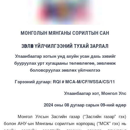
МОНГОЛЫН МЯНГАНЫ СОРИЛТЫН САН
ЗӨВЛӨХ ҮЙЛЧИЛГЭЭНИЙ ТУХАЙ ЗАРЛАЛ
Улаанбаатар хотын унд ахуйн усан дахь зэвийг
бууруулах урт хугацааны төлөвлөгөө, зөвлөмж
боловсруулах зөвлөх үйлчилгээ
Гэрээний дугаар: RQI # MCA-M/CF/WSSA/CS/11
Улаанбаатар хот, Монгол Улс
2024 оны 08 дугаар сарын 09-ний өдөр
Монгол Улсын Засгийн газар (“Засгийн газар” гэх)
болон АНУ-ын Мянганы сорилтын корпорац (“МСК” гэх) нь