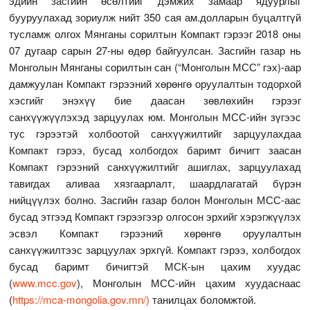
эдийн засгийн өсөлтийг дэмжих замаар ядуурлыг
бууруулахад зориулж нийт 350 сая ам.долларын буцалтгүй
тусламж олгох Мянганы сорилтын Компакт гэрээг 2018 оны
07 дугаар сарын 27-ны өдөр байгуулсан. Засгийн газар нь
Монголын Мянганы сорилтын сан (“Монголын МСС” гэх)-аар
дамжуулан Компакт гэрээний хөрөнгө оруулалтын тодорхой
хэсгийг энэхүү бие даасан зөвлөхийн гэрээг
санхүүжүүлэхэд зарцуулах юм. Монголын МСС-ийн зүгээс
тус гэрээтэй холбоотой санхүүжилтийг зарцуулахдаа
Компакт гэрээ, бусад холбогдох баримт бичигт заасан
Компакт гэрээний санхүүжилтийг ашиглах, зарцуулахад
тавигдах аливаа хязгаарлалт, шаардлагатай бүрэн
нийцүүлэх болно. Засгийн газар болон Монголын МСС-аас
бусад этгээд Компакт гэрээгээр олгосон эрхийг хэрэгжүүлэх
эсвэл Компакт гэрээний хөрөнгө оруулалтын
санхүүжилтээс зарцуулах эрхгүй. Компакт гэрээ, холбогдох
бусад баримт бичигтэй МСК-ын цахим хуудас
(
www.mcc.gov
), Монголын МСС-ийн цахим хуудаснаас
(
https://mca-mongolia.gov.mn/)
танилцах боломжтой.