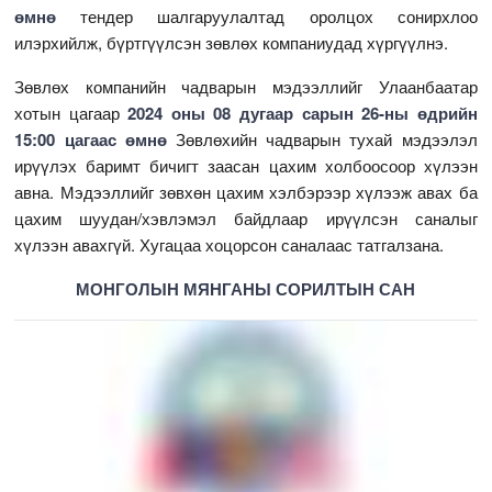
өмнө
тендер шалгаруулалтад оролцох сонирхлоо
илэрхийлж, бүртгүүлсэн зөвлөх компаниудад хүргүүлнэ.
Зөвлөх компанийн чадварын мэдээллийг Улаанбаатар
хотын цагаар
2024 оны 08 дугаар сарын 26-ны өдрийн
15:00 цагаас өмнө
Зөвлөхийн чадварын тухай мэдээлэл
ирүүлэх баримт бичигт заасан цахим холбоосоор хүлээн
авна. Мэдээллийг зөвхөн цахим хэлбэрээр хүлээж авах ба
цахим шуудан/хэвлэмэл байдлаар ирүүлсэн саналыг
хүлээн авахгүй. Хугацаа хоцорсон саналаас татгалзана.
МОНГОЛЫН МЯНГАНЫ СОРИЛТЫН САН