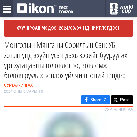
ХУУЧИРСАН МЭДЭЭ: 2024/08/09-НД НИЙТЛЭГДСЭН
Монголын Мянганы Сорилтын Сан: УБ
хотын унд ахуйн усан дахь зэвийг бууруулах
урт хугацааны төлөвлөгөө, зөвлөмж
боловсруулах зөвлөх үйлчилгээний тендер
СУРТАЛЧИЛГАА
2024 ОНЫ 8 САРЫН 9
Share
: 7
Post
СУРТАЛЧИЛГАА