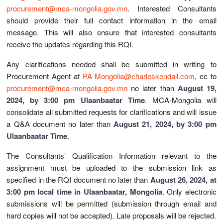
procurement@mca-mongolia.gov.mn
. Interested Consultants
should provide their full contact information in the email
message. This will also ensure that interested consultants
receive the updates regarding this RQI.
Any clarifications needed shall be submitted in writing to
Procurement Agent at
PA-Mongolia@charleskendall.com
, cc to
procurement@mca-mongolia.gov.mn
no later than
August 19,
2024, by 3:00 pm Ulaanbaatar Time
. MCA-Mongolia will
consolidate all submitted requests for clarifications and will issue
a Q&A document no later than
August 21, 2024, by 3:00 pm
Ulaanbaatar Time
.
The Consultants’ Qualification Information relevant to the
assignment must be uploaded to the submission link as
specified in the RQI document no later than
August 26, 2024, at
3:00 pm local time in Ulaanbaatar, Mongolia
. Only electronic
submissions will be permitted (submission through email and
hard copies will not be accepted). Late proposals will be rejected.