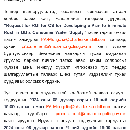
Тендер шалгаруулалтад оролцохыг сонирхсон этгээд
холбоо барих хаяг, мэдээллийг тодорхой дурдсан,
“Request for RQI for CS for Developing a Plan to Eliminate
Rust in UB’s Consumer Water Supply”
гэсэн гарчиг бүхий
цахим захидлыг
PA-Mongolia@charleskendall.com
хаягаар,
хувийг
procurement@mca-mongolia.gov.mn
хаягт илгээн
бүртгүүлснээр Зөвлөхийн чадварын тухай мэдээлэл
ирүүлэх баримт бичгийг татаж авах цахим холбоосыг
хүлээн авна. Ийнхүү хүсэлт илгээснээр тус тендер
шалгаруулалтын талаарх шинэ тутам мэдээллийг тухай
бүрд авах боломж бүрдэнэ.
Тус тендер шалгаруулалттай холбоотой аливаа асуулт,
тодруулгыг
2024 оны 08 дугаар сарын 19-ний өдрийн
15:00 цагаас
өмнө
PA-Mongolia@charleskendall.com
цахим
хаягаар, хуулбарыг
procurement@mca-mongolia.gov.mn
хаягт ирүүлнэ. Ирүүлсэн асуулт, тодруулгын хариултыг
2024 оны 08 дугаар сарын 21-ний өдрийн 15:00 цагаас