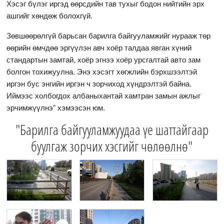
Хэсэг бүлэг иргэд өөрсдийн тав тухыг бодон нийтийн эрх
ашгийг хөндөж болохгүй.
Зөвшөөрөлгүй барьсан барилга байгууламжийг нурааж төр
өөрийн өмчдөө эргүүлэн авч хоёр талдаа явган хүний
стандартын замтай, хоёр эгнээ хоёр урсгалтай авто зам
болгон тохижуулна. Энэ хэсэгт хөгжлийн бэрхшээлтэй
иргэн бус энгийн иргэн ч зорчиход хүндрэлтэй байна.
Иймээс холбогдох албаныхантай хамтран замын ажлыг
эрчимжүүлнэ” хэмээсэн юм.
"Барилга байгууламжуудаа үе шаттайгаар
буулгаж зорчих хэсгийг чөлөөлнө"