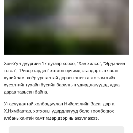
Хан-Уул дүүргийн 17 дугаар хороо, “Хан хилсс”, “Эрдэнийн
төгөл”, ”Ривер гарден” хотхон орчимд стандартын явган
хүний зам, хоёр урсгалтай дөрвөн эгнээ авто зам хийх
хүсэлтийг тухайн бүсийн барилгын удирдлагуудад удаа
дараа тавьсан байна.
Уг асуудалтай холбогдуулан Нийслэлийн Засаг дарга
Х.Нямбаатар, хотхоны удирдлагууд болон холбогдох
албаныхантай хамт газар дээр нь ажиллажээ.