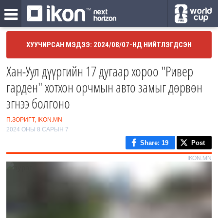
ХУУЧИРСАН МЭДЭЭ: 2024/08/07-НД НИЙТЛЭГДСЭН
Хан-Уул дүүргийн 17 дугаар хороо "Ривер
гарден" хотхон орчмын авто замыг дөрвөн
эгнээ болгоно
П.ЗОРИГТ, IKON.MN
2024 ОНЫ 8 САРЫН 7
Share
: 19
Post
IKON.MN