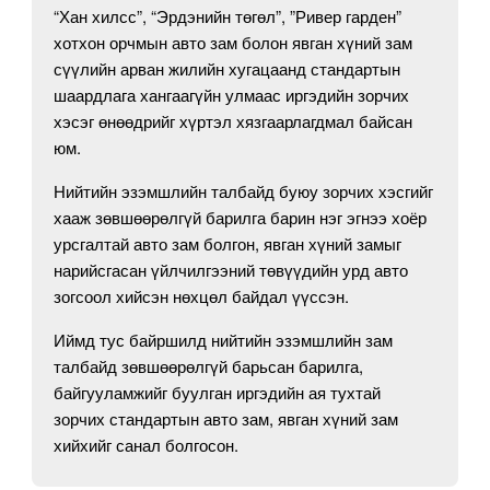
“Хан хилсс”, “Эрдэнийн төгөл”, ”Ривер гарден”
хотхон орчмын авто зам болон явган хүний зам
сүүлийн арван жилийн хугацаанд стандартын
шаардлага хангаагүйн улмаас иргэдийн зорчих
хэсэг өнөөдрийг хүртэл хязгаарлагдмал байсан
юм.
Нийтийн эзэмшлийн талбайд буюу зорчих хэсгийг
хааж зөвшөөрөлгүй барилга барин нэг эгнээ хоёр
урсгалтай авто зам болгон, явган хүний замыг
нарийсгасан үйлчилгээний төвүүдийн урд авто
зогсоол хийсэн нөхцөл байдал үүссэн.
Иймд тус байршилд нийтийн эзэмшлийн зам
талбайд зөвшөөрөлгүй барьсан барилга,
байгууламжийг буулган иргэдийн ая тухтай
зорчих стандартын авто зам, явган хүний зам
хийхийг санал болгосон.