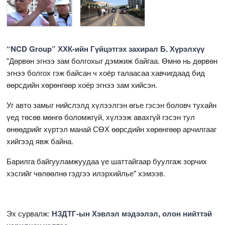
“NCD Group” ХХК-ийн Гүйцэтгэх захирал Б. Хүрэлхүү
"Дөрвөн эгнээ зам болгохыг дэмжиж байгаа. Өмнө нь дөрвөн
эгнээ болгох гэж байсан ч хоёр талаасаа хавчигдаад бид
өөрсдийн хөрөнгөөр хоёр эгнээ зам хийсэн.
Уг авто замыг нийслэлд хүлээлгэн өгье гэсэн боловч тухайн
үед төсөв мөнгө боломжгүй, хүлээж авахгүй гэсэн тул
өнөөдрийг хүртэл манай СӨХ өөрсдийн хөрөнгөөр арчилгааг
хийгээд явж байна.
Барилга байгууламжуудаа үе шаттайгаар буулгаж зорчих
хэсгийг чөлөөлнө гэдгээ илэрхийлье" хэмээв.
Эх сурвалж:
НЗДТГ-ын Хэвлэл мэдээлэл, олон нийттэй