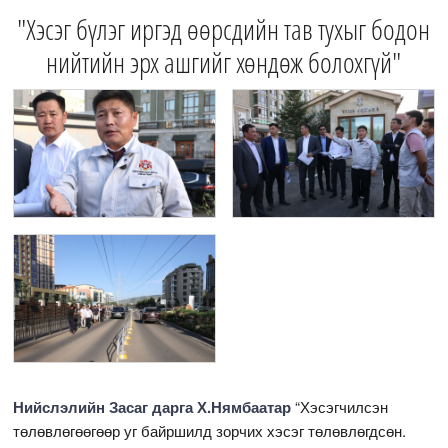
"Хэсэг бүлэг иргэд өөрсдийн тав тухыг бодон
нийтийн эрх ашгийг хөндөж болохгүй"
Нийслэлийн Засаг дарга Х.Нямбаатар
“Хэсэгчилсэн
төлөвлөгөөгөөр уг байршилд зорчих хэсэг төлөвлөгдсөн.