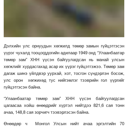
Дэлхийн улс орнуудын хөгжилд төмөр замын гүйцэтгэсэн
үүрэг чухалд тооцогддогийн адилаар 1949 онд “Улаанбаатар
төмөр зам” ХНН үүсэн байгуулагдсан нь манай улсын
хөгжлийг хурдасгахад асар их үүрэг гүйцэтгэжээ. Төмөр зам
дагаж шинэ үйлдвэр уурхай, хот, тосгон сүндэрлэн босож,
улс орон хөгжихөд тус нийгэмлэг тээврийн гол үүргийг
гүйцэтгэсэн байна.
“Улаанбаатар төмөр зам” ХНН үүсэн байгуулагдсан
цагаасаа хойш өнөөдрийг хүртэл нийтдээ 821,6 сая тонн
ачаа, 148,8 сая зорчигч тээвэрлэсэн байна.
Өнөөдөр ч Монгол Улсын нийт ачаа эргэлтийн 70