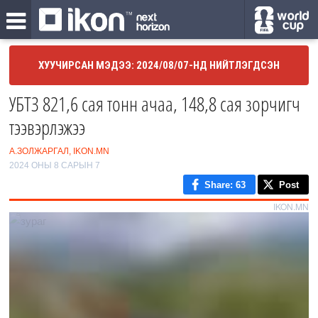
ХУУЧИРСАН МЭДЭЭ: 2024/08/07-НД НИЙТЛЭГДСЭН
УБТЗ 821,6 сая тонн ачаа, 148,8 сая зорчигч
тээвэрлэжээ
А.ЗОЛЖАРГАЛ, IKON.MN
2024 ОНЫ 8 САРЫН 7
Share
: 63
Post
IKON.MN