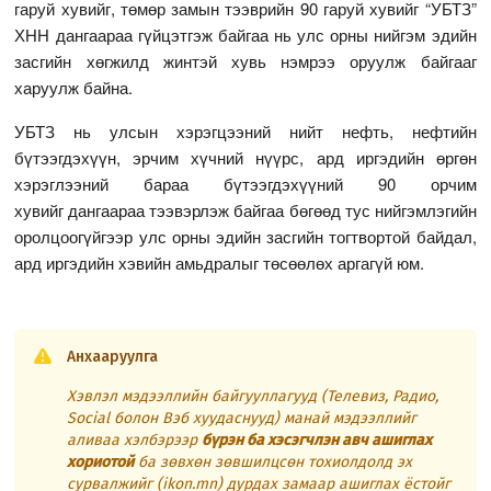
гаруй хувийг, төмөр замын тээврийн 90 гаруй хувийг “УБТЗ”
ХНН дангаараа гүйцэтгэж байгаа нь улс орны нийгэм эдийн
засгийн хөгжилд жинтэй хувь нэмрээ оруулж байгааг
харуулж байна.
УБТЗ нь улсын хэрэгцээний нийт нефть, нефтийн
бүтээгдэхүүн, эрчим хүчний нүүрс, ард иргэдийн өргөн
хэрэглээний бараа бүтээгдэхүүний 90 орчим
хувийг дангаараа тээвэрлэж байгаа бөгөөд тус нийгэмлэгийн
оролцоогүйгээр улс орны эдийн засгийн тогтвортой байдал,
ард иргэдийн хэвийн амьдралыг төсөөлөх аргагүй юм.
Анхааруулга
Хэвлэл мэдээллийн байгууллагууд (Телевиз, Радио,
Social болон Вэб хуудаснууд) манай мэдээллийг
аливаа хэлбэрээр
бүрэн ба хэсэгчлэн авч ашиглах
хориотой
ба зөвхөн зөвшилцсөн тохиолдолд эх
сурвалжийг (ikon.mn) дурдах замаар ашиглах ёстойг