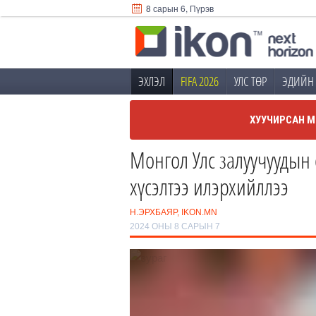
8 сарын 6, Пүрэв
ЭХЛЭЛ
FIFA 2026
УЛС ТӨР
ЭДИЙН 
ХУУЧИРСАН М
Монгол Улс залуучуудын
хүсэлтээ илэрхийллээ
Н.ЭРХБАЯР, IKON.MN
2024 ОНЫ 8 САРЫН 7