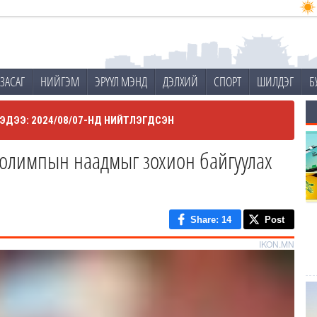
ЗАСАГ
НИЙГЭМ
ЭРҮҮЛ МЭНД
ДЭЛХИЙ
СПОРТ
ШИЛДЭГ
Б
ЭДЭЭ: 2024/08/07-НД НИЙТЛЭГДСЭН
 олимпын наадмыг зохион байгуулах
Share
: 14
Post
IKON.MN