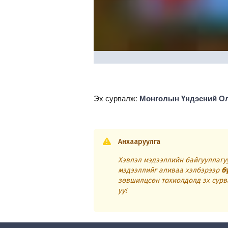
Эх сурвалж:
Монголын Үндэсний О
Анхааруулга
Хэвлэл мэдээллийн байгууллагуу
мэдээллийг аливаа хэлбэрээр
б
зөвшилцсөн тохиолдолд эх сурв
уу!