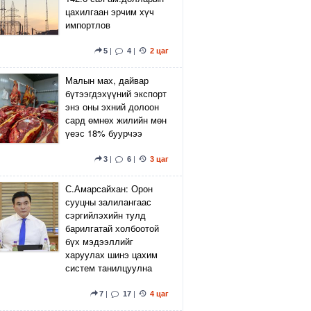
цахилгаан эрчим хүч
импортлов
5
|
4
|
2 цаг
Малын мах, дайвар
бүтээгдэхүүний экспорт
энэ оны эхний долоон
сард өмнөх жилийн мөн
үеэс 18% буурчээ
3
|
6
|
3 цаг
С.Амарсайхан: Орон
сууцны залилангаас
сэргийлэхийн тулд
барилгатай холбоотой
бүх мэдээллийг
харуулах шинэ цахим
систем танилцуулна
7
|
17
|
4 цаг