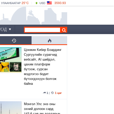
25°C
3593.93
УЛААНБААТАР
USD
|
27°C
ДАРХАН
532.39
CNY
24°C
ЭРДЭНЭТ
4149.01
EUR
УСАД
Цонжин Кибер Боардинг
Сургуулийн сурагчид
вебсайт, AI шийдэл,
цахим платформ
бүтээж, сурсан
мэдлэгээ бодит
бүтээгдэхүүн болгож
байна
1
|
1 цаг
Монгол Улс энэ оны
эхний долоон сард
142.6 сая ам.долларын