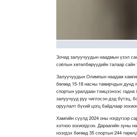
Зочид залуучуудын наадмын үзэл сан
соёлын хөтөлбөрүүдийн талаар сайн
Залуучуудын Олимпын наадам хамгийн
бөгөөд 15-18 насны тамирчдын дунд 
спортын уралдаан тэмцээнээс гадна т
залуучууд руу чиглэсэн дэд бүтэц, б
оруулалт бүхий цогц байдлаар зохио
Хамгийн сүүлд 2024 оны нэгдүгээр 
хотноо зохиогдсон. Дараагийн зуны н
нээгдэх бөгөөд 35 спортын 244 төрөл