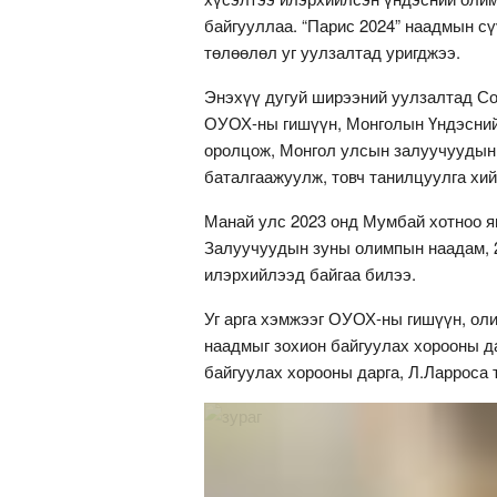
байгууллаа. “Парис 2024” наадмын сү
төлөөлөл уг уулзалтад уригджээ.
Энэхүү дугуй ширээний уулзалтад Со
ОУОХ-ны гишүүн, Монголын Үндэсний
оролцож, Монгол улсын залуучуудын
баталгаажуулж, товч танилцуулга хий
Манай улс 2023 онд Мумбай хотноо я
Залуучуудын зуны олимпын наадам, 
илэрхийлээд байгаа билээ.
Уг арга хэмжээг ОУОХ-ны гишүүн, оли
наадмыг зохион байгуулах хорооны д
байгуулах хорооны дарга, Л.Ларроса 