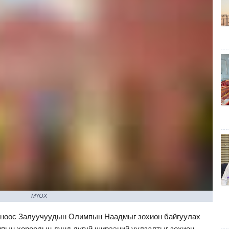
МҮОХ
ноос Залуучуудын Олимпын Наадмыг зохион байгуулах
пын хороодын дунд дугуй ширээний уулзалтыг зохион