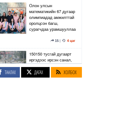
Олон улсын
математикийн 67 дугаар
олимпиадад амжилттай
оролцсон багш,
сурагчдаа урамшууллаа
15
|
4 цаг
150150 тусгай дугаарт
иргэдээс ирсэн санал,
гомдлыг нийслэлийн
эрх бүхий 23 албан
ТААЛАХ
ДАГАХ
ХОЛБОХ
тушаалтан хэрхэн
шийдвэрлэснийг
хянадаг болно
8
|
4 цаг
З.Төмөртөмөө: Хэн
нэгний харилцаа
хандлага, үл тоосон
байдлаас болж өргөдөл
нэмэгдэж байна