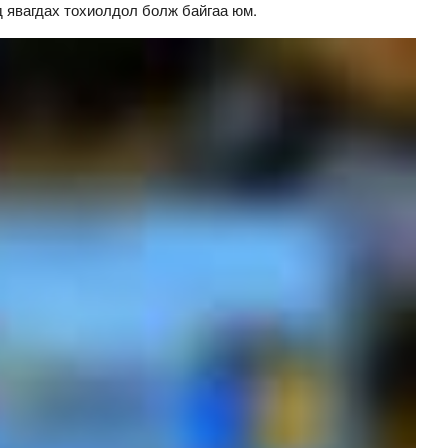
 явагдах тохиолдол болж байгаа юм.