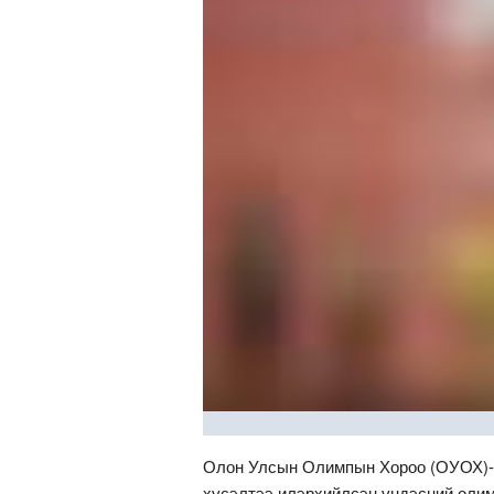
Олон Улсын Олимпын Хороо (ОУОХ)-
хүсэлтээ илэрхийлсэн үндэсний олим