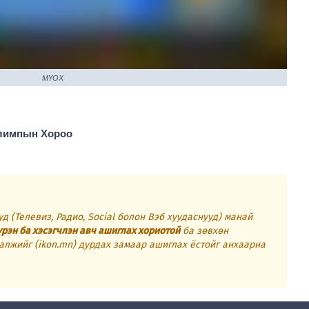
МҮОХ
лимпын Хороо
д (Телевиз, Радио, Social болон Вэб хуудаснууд) манай
үрэн ба хэсэгчлэн авч ашиглах хориотой
ба зөвхөн
алжийг (ikon.mn) дурдах замаар ашиглах ёстойг анхаарна