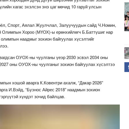
үлийн хагас эхэлсэн энэ цаг мөчид 10 гаруй улсын
ёл, Спорт, Аялал Жуулчлал, Залуучуудын сайд Ч.Номин,
 Олимпын Хороо (МҮОХ)-ы ерөнхийлөгч Б.Баттүшиг нар
 олимпын наадмыг зохион байгуулах хүсэлтийг
лээ.
вагдсан ОУОХ-ны чуулганы үеэр 2030 эсвэл 2034 оны
2027 оны ОУОХ-ны чуулганыг зохион байгуулах хүсэлтээ
мпын хошой аварга К.Ковентри ахалж, “Дакар 2026”
арга И.Вэйд, “Буэнос Айрес 2018” наадмын зохион
тэргүүтэй хүндэт зочид байлцав.