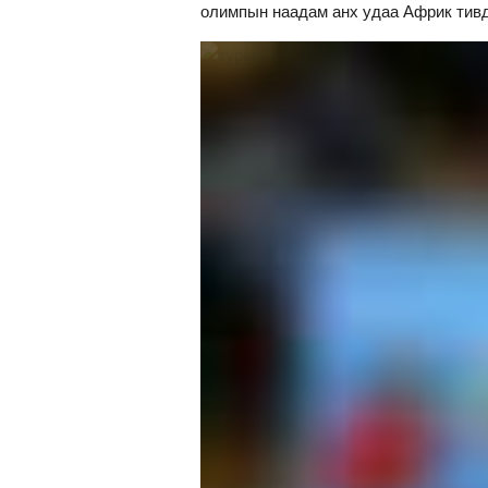
олимпын наадам анх удаа Африк тивд