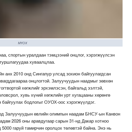
МҮОХ
аа, спортын уралдаан тэмцээний онцлог, хэрэгжүүлсэн
 туршлагуудаа хуваалцлаа.
 анх 2010 онд Сингапур улсад зохион байгуулагдсан
явагддагаараа онцлогтой. Залуучуудын наадмыг зөвхөн
огтвортой хөгжлийг эрхэмлэсэн, байгальд ээлтэй,
оловсрол, хувь хүний хөгжлийн урт хугацааны хөрөнгө
н байгуулах бодлогыг ОУОХ-оос хэрэгжүүлдэг.
сард Залуучуудын өвлийн олимпын наадам БНСУ-ын Канвон
аадам 2026 оны аравдугаар сарын 31-нд Дакар хотноо
д 5000 гаруй тамирчин оролцох төлөвтэй байна. Энэ нь