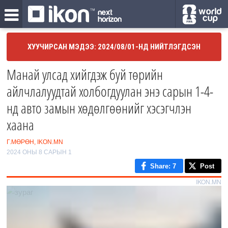
ХУУЧИРСАН МЭДЭЭ: 2024/08/01-НД НИЙТЛЭГДСЭН
Манай улсад хийгдэж буй төрийн
айлчлалуудтай холбогдуулан энэ сарын 1-4-
нд авто замын хөдөлгөөнийг хэсэгчлэн
хаана
Г.МӨРӨН, IKON.MN
2024 ОНЫ 8 САРЫН 1
Share
: 7
Post
IKON.MN