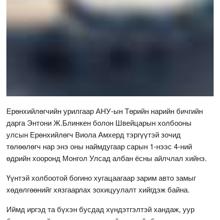
Ерөнхийлөгчийн урилгаар АНУ-ын Төрийн нарийн бичгийн
дарга Энтони Ж.Блинкен болон Швейцарын холбооны
улсын Ерөнхийлөгч Виола Амхерд тэргүүтэй зочид
төлөөлөгч нар энэ оны наймдугаар сарын 1-нээс 4-ний
өдрийн хооронд Монгол Улсад албан ёсны айлчлал хийнэ.
Үүнтэй холбоотой богино хугацаагаар зарим авто замыг
хөдөлгөөнийг хязгаарлах зохицуулалт хийгдэж байна.
Иймд иргэд та бүхэн бусдад хүндэтгэлтэй хандаж, уур