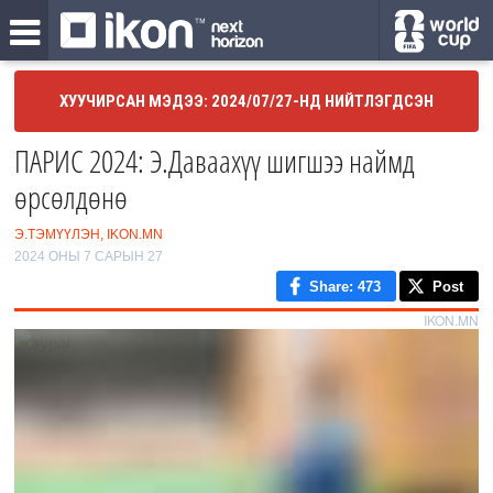
ХУУЧИРСАН МЭДЭЭ: 2024/07/27-НД НИЙТЛЭГДСЭН
ПАРИС 2024: Э.Даваахүү шигшээ наймд
өрсөлдөнө
Э.ТЭМҮҮЛЭН, IKON.MN
2024 ОНЫ 7 САРЫН 27
Share
: 473
Post
IKON.MN