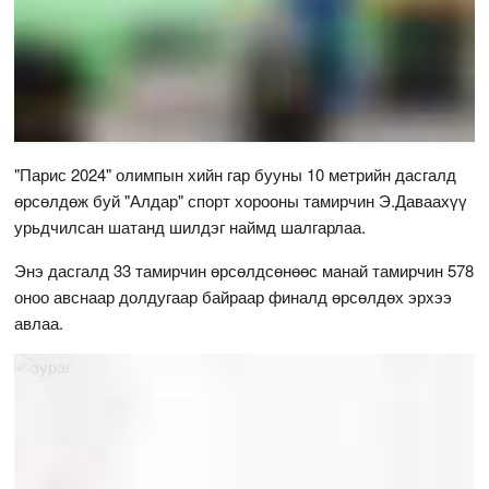
"Парис 2024" олимпын хийн гар бууны 10 метрийн дасгалд
өрсөлдөж буй "Алдар" спорт хорооны тамирчин Э.Даваахүү
урьдчилсан шатанд шилдэг наймд шалгарлаа.
Энэ дасгалд 33 тамирчин өрсөлдсөнөөс манай тамирчин 578
оноо авснаар долдугаар байраар финалд өрсөлдөх эрхээ
авлаа.