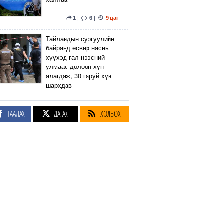
1
|
6
|
9 цаг
Тайландын сургуулийн
байранд өсвөр насны
хүүхэд гал нээсний
улмаас долоон хүн
алагдаж, 30 гаруй хүн
шархдав
4
|
11
|
9 цаг
ТААЛАХ
ДАГАХ
ХОЛБОХ
Екатеринбург хот дахь
Wildberries компанийн
агуулах Украины дроны
цохилтын улмаас
шатжээ
17
|
57
|
10 цаг
Элэгний өөхлөлт
оноштой бол ЗААВАЛ
УНШ