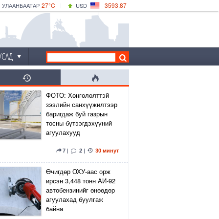
27°C
3593.87
УЛААНБААТАР
USD
|
29°C
ДАРХАН
532.66
CNY
24°C
ЭРДЭНЭТ
4141.04
EUR
УСАД
ФОТО: Хөнгөлөлттэй
зээлийн санхүүжилтээр
баригдаж буй газрын
тосны бүтээгдэхүүний
агуулахууд
7
|
2
|
30 минут
Өчигдөр ОХУ-аас орж
ирсэн 3,448 тонн АИ-92
автобензинийг өнөөдөр
агуулахад буулгаж
байна