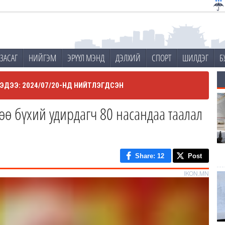
ЗАСАГ
НИЙГЭМ
ЭРҮҮЛ МЭНД
ДЭЛХИЙ
СПОРТ
ШИЛДЭГ
Б
ЭДЭЭ: 2024/07/20-НД НИЙТЛЭГДСЭН
ө бүхий удирдагч 80 насандаа таалал
Share
: 12
Post
IKON.MN