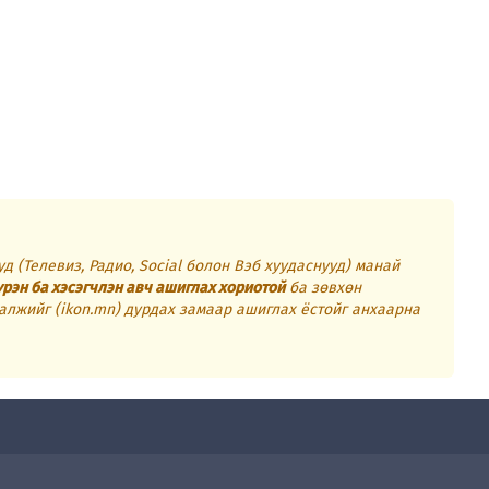
д (Телевиз, Радио, Social болон Вэб хуудаснууд) манай
үрэн ба хэсэгчлэн авч ашиглах хориотой
ба зөвхөн
алжийг (ikon.mn) дурдах замаар ашиглах ёстойг анхаарна