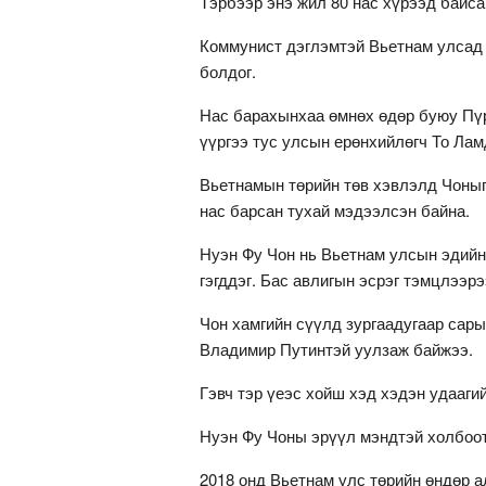
Тэрбээр энэ жил 80 нас хүрээд байса
Коммунист дэглэмтэй Вьетнам улсад 
болдог.
Нас барахынхаа өмнөх өдөр буюу Пүр
үүргээ тус улсын ерөнхийлөгч То Ла
Вьетнамын төрийн төв хэвлэлд Чоныг 
нас барсан тухай мэдээлсэн байна.
Нуэн Фу Чон нь Вьетнам улсын эдийн 
гэгддэг. Бас авлигын эсрэг тэмцлээр
Чон хамгийн сүүлд зургаадугаар сар
Владимир Путинтэй уулзаж байжээ.
Гэвч тэр үеэс хойш хэд хэдэн удааги
Нуэн Фу Чоны эрүүл мэндтэй холбоот
2018 онд Вьетнам улс төрийн өндөр 