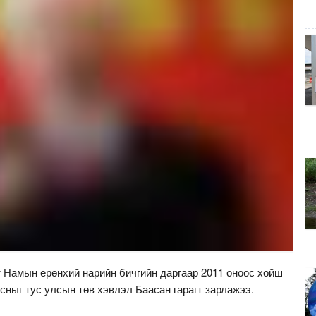
 Намын ерөнхий нарийн бичгийн даргаар 2011 оноос хойш
ныг тус улсын төв хэвлэл Баасан гарагт зарлажээ.