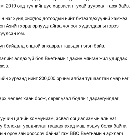
. 2019 онд түүнийг цус харвасан тухай цуурхал тарж байв.
 нэг хүнд оногдох дотоодын нийт бүтээгдэхүүний хэмжээ
лон Азийн хөрш орнуудтайгаа чөлөөт худалдааны гэрээ
жүүлсэн юм.
н байдалд онцгой анхаарал тавьдаг нэгэн байв.
гэлийг алдахгүй бол Вьетнамыг дахин мянган жил удирдах
жээ.
ийн хүрээнд нийт 200,000 орчим албан тушаалтан ямар нэг
 эрх чөлөөг хаан боож, сөрөг үзэл бодлыг дарангуйлдаг
 Хуучин цагийн коммунизм, эсвэл социализмын аль нэг
юу болохыг урьдчилан тааварлахад маш хэцүү болж байна.
лын орон зай хоосорч байна” гэж BBC Вьетнамын эрхлэгч