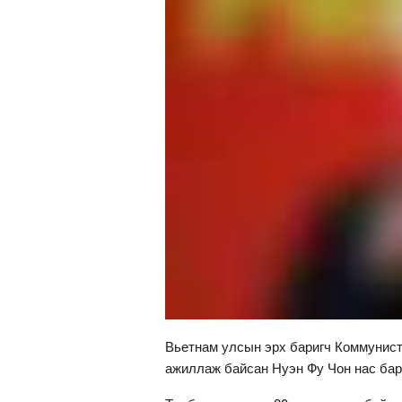
Вьетнам улсын эрх баригч Коммунист
ажиллаж байсан Нуэн Фу Чон нас барс