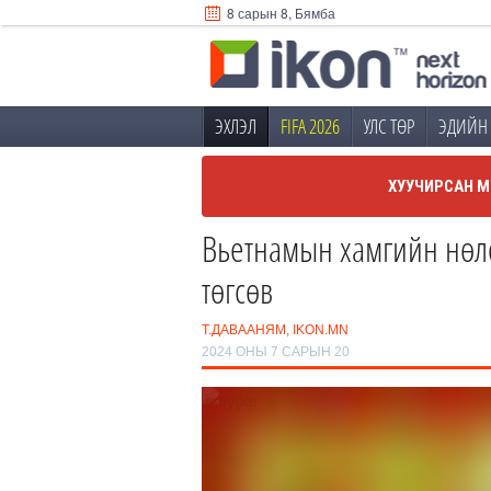
8 сарын 8, Бямба
ЭХЛЭЛ
FIFA 2026
УЛС ТӨР
ЭДИЙН 
ХУУЧИРСАН М
Вьетнамын хамгийн нөлө
төгсөв
Т.ДАВААНЯМ, IKON.MN
2024 ОНЫ 7 САРЫН 20