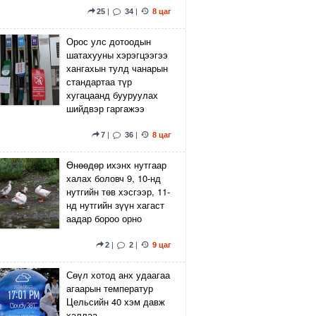
25
|
34
|
8 цаг
Орос улс дотоодын
шатахууны хэрэгцээгээ
хангахын тулд чанарын
стандартаа түр
хугацаанд бууруулах
шийдвэр гаргажээ
7
|
36
|
8 цаг
Өнөөдөр ихэнх нутгаар
халах боловч 9, 10-нд
нутгийн төв хэсгээр, 11-
нд нутгийн зүүн хагаст
аадар бороо орно
2
|
2
|
9 цаг
Сөүл хотод анх удаагаа
агаарын температур
Цельсийн 40 хэм давж
халлаа