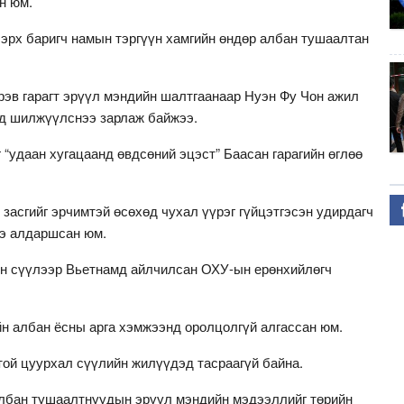
н юм.
эрх баригч намын тэргүүн хамгийн өндөр албан тушаалтан
эв гарагт эрүүл мэндийн шалтгаанаар Нуэн Фу Чон ажил
мд шилжүүлснээ зарлаж байжээ.
“удаан хугацаанд өвдсөний эцэст” Баасан гарагийн өглөө
засгийг эрчимтэй өсөхөд чухал үүрэг гүйцэтгэсэн удирдагч
ээ алдаршсан юм.
ын сүүлээр Вьетнамд айлчилсан ОХУ-ын ерөнхийлөгч
йн албан ёсны арга хэмжээнд оролцолгүй алгассан юм.
ой цуурхал сүүлийн жилүүдэд тасраагүй байна.
албан тушаалтнуудын эрүүл мэндийн мэдээллийг төрийн