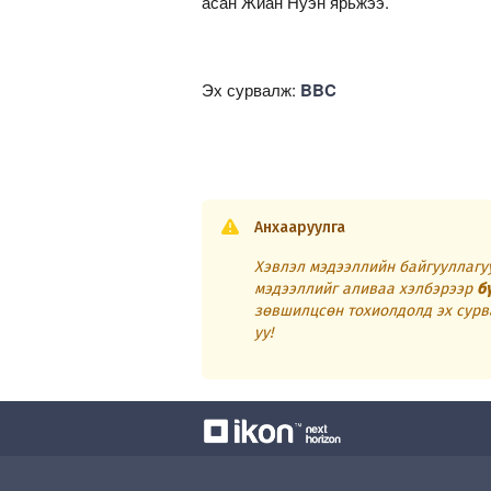
асан Жиан Нуэн ярьжээ.
Эх сурвалж:
BBC
Анхааруулга
Хэвлэл мэдээллийн байгууллагуу
мэдээллийг аливаа хэлбэрээр
б
зөвшилцсөн тохиолдолд эх сурв
уу!