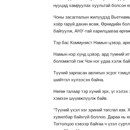
нууцад хамруулах хуультай болсон юм
Чоны засаглалын жилүүдэд Вьетнамын
хоёр гаруй дахин өсөж, Өрнөдийн бо
байгуулж, АНУ-тай харилцаагаа өргө
Тэр бас Коммунист Намын цэвэр, ариу
Намын нэр хүнд цэвэр, ард түмний ит
боломжтой гэж Чон нэг удаа хэлж бай
Түүний зарласан авлигын эсрэг тэмцл
шийтгэл хүлээсэн байна.
Нөгөө талаар тэр хүний эрх, үг хэлэх
хэмээн шүүмжлүүлж байв.
“Түүний үхэл нэг эриний төгсгөл юм.
хувилбар байхгүй боллоо. Дараа нь 
Тогтолцоо хэвээр байгаа ч үзэл сурт