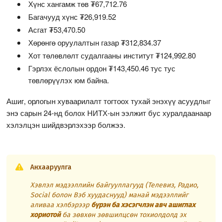
Хүнс хангамж төв ₮67,712.76
Багачууд хүнс ₮26,919.52
Асгат ₮53,470.50
Хөрөнгө оруулалтын газар ₮312,834.37
Хот төлөвлөлт судалгааны институт ₮124,992.80
Гэрлэх ёслолын ордон ₮143,450.46 тус тус
төвлөрүүлэх юм байна.
Ашиг, орлогын хуваарилалт тогтоох тухай энэхүү асуудлыг
энэ сарын 24-нд болох НИТХ-ын ээлжит бус хуралдаанаар
хэлэлцэн шийдвэрлэхээр болжээ.
Анхааруулга
Хэвлэл мэдээллийн байгууллагууд (Телевиз, Радио,
Social болон Вэб хуудаснууд) манай мэдээллийг
аливаа хэлбэрээр
бүрэн ба хэсэгчлэн авч ашиглах
хориотой
ба зөвхөн зөвшилцсөн тохиолдолд эх