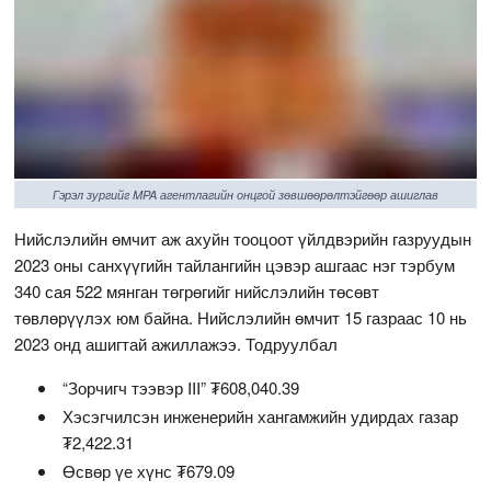
Гэрэл зургийг MPA агентлагийн онцгой зөвшөөрөлтэйгөөр ашиглав
Нийслэлийн өмчит аж ахуйн тооцоот үйлдвэрийн газруудын
2023 оны санхүүгийн тайлангийн цэвэр ашгаас нэг тэрбум
340 сая 522 мянган төгрөгийг нийслэлийн төсөвт
төвлөрүүлэх юм байна. Нийслэлийн өмчит 15 газраас 10 нь
2023 онд ашигтай ажиллажээ. Тодруулбал
“Зорчигч тээвэр III” ₮608,040.39
Хэсэгчилсэн инженерийн хангамжийн удирдах газар
₮2,422.31
Өсвөр үе хүнс ₮679.09