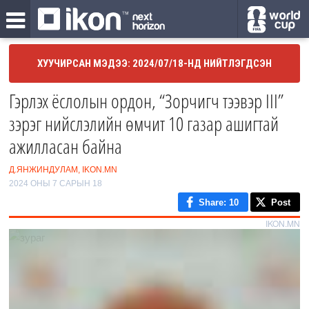
ХУУЧИРСАН МЭДЭЭ: 2024/07/18-НД НИЙТЛЭГДСЭН
Гэрлэх ёслолын ордон, “Зорчигч тээвэр III”
зэрэг нийслэлийн өмчит 10 газар ашигтай
ажилласан байна
Д.ЯНЖИНДУЛАМ, IKON.MN
2024 ОНЫ 7 САРЫН 18
Share
: 10
Post
IKON.MN