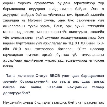
өөрийн хөрөнгө оруулалтаа буцааж зарахгүйгээр түр
барьцаалаад асуудлаа шийдчихмээр байдаг. Энэ л
асуудлыг шийдэж байгаа үйлчилгээ юм. Ерөнхий зээлийн
харилцаа нь Иргэний хууль, Банк бус санхүүгийн үйл
ажиллагааны тухай хууль, Банк, эрх бүхий этгээдийн
мөнгөн хадгаламж, мөнгөн хөрөнгийн шилжүүлэг, зээлийн
үйл ажиллагааны тухай хуулиар зохицуулагдаад явах бол
нарийн бүртгэлийн үйл ажиллагааг нь ҮЦТХТ ХХК-ийн ТУЗ-
ийн 2019 оны тогтоолоор баталсан “Үнэт цаасаар
гэрчлэгдсэн өмчлөх эрхийг бүртгэх үйл ажиллагааны
журам”-аар нарийвчлан журамлаад зохицуулаад өгчихсөн
байна.
- Таны хэлснээр Статус ББСБ үнэт цаас барьцаалсан
зээлийн бүтээгдэхүүнийг зах зээлд анх удаа гаргаж
байгаа юм байна. Зээлийн нөхцөлийн талаар
дэлгэрүүлбэл?
Нөхцөлийн хувьд бид таны эзэмшиж буй үнэт цаасны зах