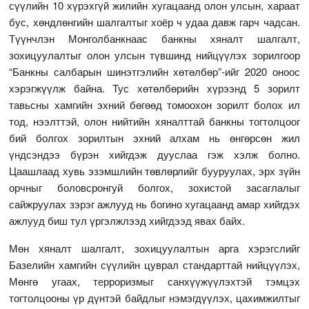
сүүлийн 10 хүрэхгүй жилийн хугацаанд олон улсын, хараат
бус, хөндлөнгийн шалгалтыг хоёр ч удаа давж гарч чадсан.
Түүнчлэн Монголбанкнаас банкны хяналт шалгалт,
зохицуулалтыг олон улсын түвшинд нийцүүлэх зорилгоор
“Банкны салбарын шинэтгэлийн хөтөлбөр”-ийг 2020 оноос
хэрэгжүүлж байна. Тус хөтөлбөрийн хүрээнд 5 зорилт
тавьсны хамгийн эхний бөгөөд томоохон зорилт болох ил
тод, нээлттэй, олон нийтийн хяналттай банкны тогтолцоог
бий болгох зорилтын эхний алхам нь өнгөрсөн жил
үндсэндээ бүрэн хийгдэж дууслаа гэж хэлж болно.
Цаашлаад хувь эзэмшлийн төвлөрлийг бууруулах, эрх зүйн
орчныг боловсронгуй болгох, зохистой засаглалыг
сайжруулах зэрэг ажлууд нь богино хугацаанд амар хийгдэх
ажлууд биш тул үргэлжлээд хийгдээд явах байх.
Мөн хяналт шалгалт, зохицуулалтын арга хэрэгслийг
Базелийн хамгийн сүүлийн цуврал стандарттай нийцүүлэх,
Мөнгө угаах, терроризмыг санхүүжүүлэхтэй тэмцэх
тогтолцооны үр дүнтэй байдлыг нэмэгдүүлэх, цахимжилтыг