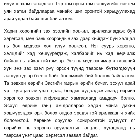
илүү шахам санагдсан. Тэр том орны том санхүүгийн систем
уян хатан байдлаараа манайх шиг оронтой харьцуулахад
арай удаан байх шиг байгаа юм.
Харин хөрөнгийн зах зээлийн хөгжил, арилжаалагдаж буй
хэрэгсэл, мөн банк хоорондын зах дээр хийгдэж буй хэлцэл
нь бол мэдээж хол илүү хөгжсөн. Нэг суурь хөрөнгө,
хэлцлийг хэд хөшүүрэгдэж, хэлбэрийг нь хэд өөрчилж
байгаа нь гайхалтай гэмээр. Энэ нь мэдээж ямар ч түвшний
хүн энэ зах зээл рүү орсон түүнд таарсан бүтээгдэхүүн
лангуун дээр бэлэн байх боломжийг бий болгож байгаа юм.
Та зөвхөн өөрийн Засгийн газрын өрийн бичиг, эсхүл арай
урт хугацаатай үнэт цаас, бондыг худалдаж аваад өөрийн
хөрөнгөө зөвхөн инфляцаас хамгаалаад амьдарч болно.
Эсхүл өөрийн ганц ам.доллароо хэдэн мянга дахин
хөшүүрэгдэж орж болох өндөр эрсдэлтэй арилжааг ч хийх
боломжтой. Хөрөнгө оруулах сонирхолтой хүмүүст яг
өөрийнх нь хөрөнгө оруулалтын онцлог, хугацаанд нь
таарсан үнэт цаас, хэрэгсэл заавал байдаг.