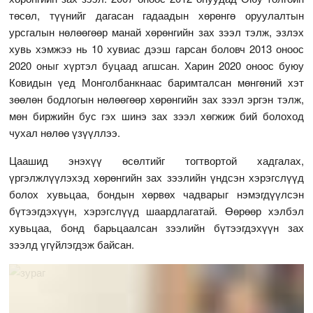
төсөл, түүнийг дагасан гадаадын хөрөнгө оруулалтын
урсгалын нөлөөгөөр манай хөрөнгийн зах зээл тэлж, эзлэх
хувь хэмжээ нь 10 хувиас дээш гарсан боловч 2013 оноос
2020 оныг хүртэл буцаад агшсан. Харин 2020 оноос буюу
Ковидын үед Монголбанкнаас баримталсан мөнгөний хэт
зөөлөн бодлогын нөлөөгөөр хөрөнгийн зах зээл эргэн тэлж,
мөн биржийн бус гэх шинэ зах зээл хөгжиж бий болоход
чухал нөлөө үзүүллээ.
Цаашид энэхүү өсөлтийг тогтвортой хадгалах,
үргэлжлүүлэхэд хөрөнгийн зах зээлийн үндсэн хэрэгслүүд
болох хувьцаа, бондын хөрвөх чадварыг нэмэгдүүлсэн
бүтээгдэхүүн, хэрэгслүүд шаардлагатай. Өөрөөр хэлбэл
хувьцаа, бонд барьцаалсан зээлийн бүтээгдэхүүн зах
зээлд үгүйлэгдэж байсан.