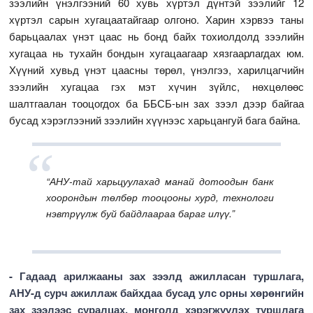
зээлийн үнэлгээний 60 хувь хүртэл дүнтэй зээлийг 12
хүртэл сарын хугацаатайгаар олгоно. Харин хэрвээ таны
барьцаалах үнэт цаас нь бонд байх тохиолдолд зээлийн
хугацаа нь тухайн бондын хугацаагаар хязгаарлагдах юм.
Хүүний хувьд үнэт цаасны төрөл, үнэлгээ, харилцагчийн
зээлийн хугацаа гэх мэт хүчин зүйлс, нөхцөлөөс
шалтгаалан тооцогдох ба ББСБ-ын зах зээл дээр байгаа
бусад хэрэглээний зээлийн хүүнээс харьцангуй бага байна.
“АНУ-тай харьцуулахад манай дотоодын банк
хоорондын төлбөр тооцооны хурд, технологи
нэвтрүүлж буй байдлаараа бараг илүү.”
- Гадаад арилжааны зах зээлд ажилласан туршлага,
АНУ-д сурч ажиллаж байхдаа бусад улс орны хөрөнгийн
зах зээлээс суралцах, монголд хэрэгжүүлэх туршлага