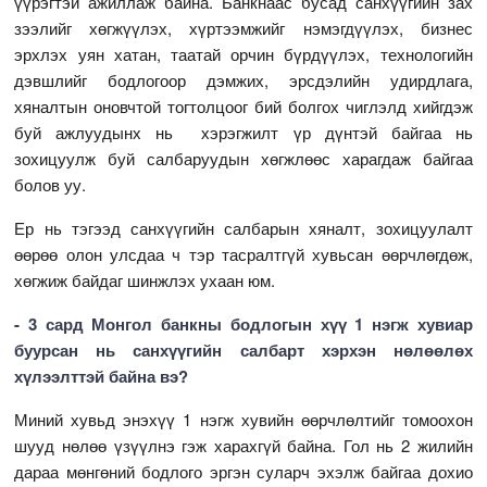
үүрэгтэй ажиллаж байна. Банкнаас бусад санхүүгийн зах
зээлийг хөгжүүлэх, хүртээмжийг нэмэгдүүлэх, бизнес
эрхлэх уян хатан, таатай орчин бүрдүүлэх, технологийн
дэвшлийг бодлогоор дэмжих, эрсдэлийн удирдлага,
хяналтын оновчтой тогтолцоог бий болгох чиглэлд хийгдэж
буй ажлуудынх нь хэрэгжилт үр дүнтэй байгаа нь
зохицуулж буй салбаруудын хөгжлөөс харагдаж байгаа
болов уу.
Ер нь тэгээд санхүүгийн салбарын хяналт, зохицуулалт
өөрөө олон улсдаа ч тэр тасралтгүй хувьсан өөрчлөгдөж,
хөгжиж байдаг шинжлэх ухаан юм.
- 3 сард Монгол банкны бодлогын хүү 1 нэгж хувиар
буурсан нь санхүүгийн салбарт хэрхэн нөлөөлөх
хүлээлттэй байна вэ?
Миний хувьд энэхүү 1 нэгж хувийн өөрчлөлтийг томоохон
шууд нөлөө үзүүлнэ гэж харахгүй байна. Гол нь 2 жилийн
дараа мөнгөний бодлого эргэн суларч эхэлж байгаа дохио