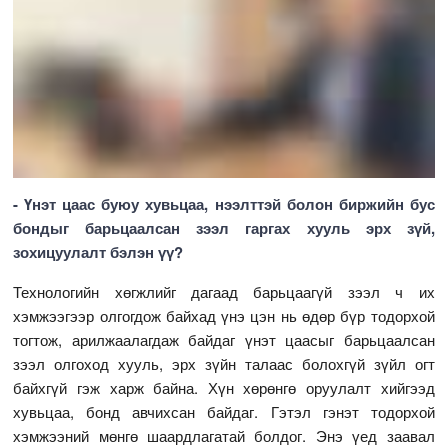
- Үнэт цаас буюу хувьцаа, нээлттэй болон биржийн бус
бондыг барьцаалсан зээл гаргах хууль эрх зүй,
зохицуулалт бэлэн үү?
Технологийн хөгжлийг дагаад барьцаагүй зээл ч их
хэмжээгээр олгогдож байхад үнэ цэн нь өдөр бүр тодорхой
тогтож, арилжаалагдаж байдаг үнэт цаасыг барьцаалсан
зээл олгоход хууль, эрх зүйн талаас болохгүй зүйл огт
байхгүй гэж харж байна. Хүн хөрөнгө оруулалт хийгээд
хувьцаа, бонд авчихсан байдаг. Гэтэл гэнэт тодорхой
хэмжээний мөнгө шаардлагатай болдог. Энэ үед заавал