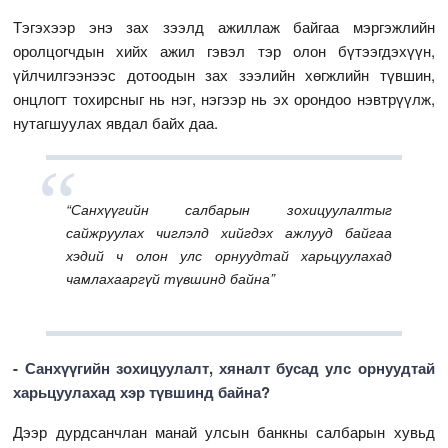
Тэгэхээр энэ зах зээлд ажиллаж байгаа мэргэжлийн
оролцогчдын хийх ажил гэвэл тэр олон бүтээгдэхүүн,
үйлчилгээнээс дотоодын зах зээлийн хөгжлийн түвшин,
онцлогт тохирсныг нь нэг, нэгээр нь эх орондоо нэвтрүүлж,
нутагшуулах явдал байх даа.
“Санхүүгийн салбарын зохицуулалтыг
сайжруулах чиглэлд хийгдэх ажлууд байгаа
хэдий ч олон улс орнуудтай харьцуулахад
чамлахааргүй түвшинд байна”
- Санхүүгийн зохицуулалт, хяналт бусад улс орнуудтай
харьцуулахад хэр түвшинд байна?
Дээр дурдсанчлан манай улсын банкны салбарын хувьд