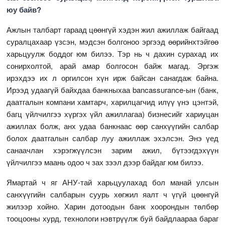
юу байв?
Ажлын талбарт гараад цөөнгүй хэдэн жил ажиллаж байгаад
суралцахаар үзсэн, мэдсэн болгоноо эргээд өөрийнхтэйгөө
харьцуулж боддог юм билээ. Тэр нь ч дахин сурахад их
сонирхолтой, арай амар болгосон байж магад. Эргэж
ирэхдээ их л оргилсон хүн ирж байсан санагдаж байна.
Ирээд удаагүй байхдаа банкныхаа bancassurance-ын (банк,
даатгалын компани хамтарч, харилцагчид илүү үнэ цэнтэй,
багц үйлчилгээ хүргэх үйл ажиллагаа) бизнесийг хариуцан
ажиллах болж, анх удаа банкнаас өөр санхүүгийн салбар
болох даатгалын салбар луу ажиллаж эхэлсэн. Энэ үед
санаачлан хэрэгжүүлсэн зарим ажил, бүтээгдэхүүн
үйлчилгээ маань одоо ч зах зээл дээр байдаг юм билээ.
Ямартай ч яг АНУ-тай харьцуулахад бол манай улсын
санхүүгийн салбарын суурь хөгжил яалт ч үгүй цөөнгүй
жилээр хойно. Харин дотоодын банк хоорондын төлбөр
тооцооны хурд, технологи нэвтрүүлж буй байдлаараа бараг