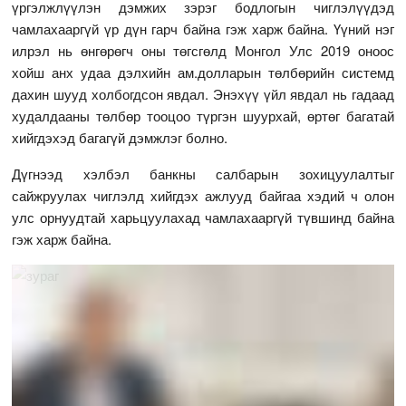
үргэлжлүүлэн дэмжих зэрэг бодлогын чиглэлүүдэд
чамлахааргүй үр дүн гарч байна гэж харж байна. Үүний нэг
илрэл нь өнгөрөгч оны төгсгөлд Монгол Улс 2019 оноос
хойш анх удаа дэлхийн ам.долларын төлбөрийн системд
дахин шууд холбогдсон явдал. Энэхүү үйл явдал нь гадаад
худалдааны төлбөр тооцоо түргэн шуурхай, өртөг багатай
хийгдэхэд багагүй дэмжлэг болно.
Дүгнээд хэлбэл банкны салбарын зохицуулалтыг
сайжруулах чиглэлд хийгдэх ажлууд байгаа хэдий ч олон
улс орнуудтай харьцуулахад чамлахааргүй түвшинд байна
гэж харж байна.