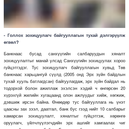
- Голлох зохицуулагч байгууллагын тухай дэлгэрүүлж
өгвөл?
Банкнаас бусад санхүүгийн салбаруудын хяналт
зохицуулалтыг манай улсад Санхүүгийн зохицуулах хороо
гүйцэтгэдэг. Тус зохицуулагч байгууллагын хувьд Төв
банкнаас харьцангуй сүүлд (2005 онд Эрх зүйн байдлын
тухай хууль батлагдсан) байгуулагдаж, эрх зүйн байдал нь
тодорхой болон ажиллаж эхэлсэн хэдий ч өнгөрсөн 20
хүрэхгүй жилийн хугацаанд олон ажлуудыг хийж, хөгжиж,
дэвшиж ирсэн байна. Өнөөдөр тус байгууллага нь үнэт
цаасны зах зээл, даатгал, банк бус гээд нийт 10 салбарыг
хамарсан зохицуулалт, хяналтыг гүйцэтгэж, хөрөнгө
оруулагч, үйлчлүүлэгчдийн эрх ашгийг хамгаалах чиг