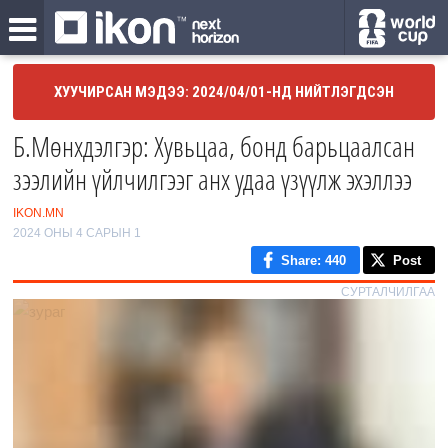
ХУУЧИРСАН МЭДЭЭ: 2024/04/01-НД НИЙТЛЭГДСЭН
Б.Мөнхдэлгэр: Хувьцаа, бонд барьцаалсан
зээлийн үйлчилгээг анх удаа үзүүлж эхэллээ
IKON.MN
2024 ОНЫ 4 САРЫН 1
Share
: 440
Post
СУРТАЛЧИЛГАА