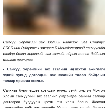
Санхүү, хөрөнгийн зах зээлийн шинжээч, Зөв Статус
ББСБ-ийн Гүйцэтгэх захирал Б.Мөнхдэлгэртэй санхүүгийн
салбар болон хөрөнгийн зах зээлийн ойрын төлөв байдлын
талаар ярилцлаа.
- Санхүү, хөрөнгийн зах зээлийн идэвхтэй ажиглагч
хүний хувьд дотоодын зах зээлийн төлөв байдлын
талаар яриагаа эхэлье.
Саяхныг буюу ердөө ковидын өмнөх үеийг хүртэл Монгол
Улсын санхүүгийн зах зээлийг үндсэндээ банкны салбар
дангаараа бүрдүүлж ирсэн гэж хэлж болно. Жаахан
тодруулбал нийт зах зээлийн 90-ээс дээш хувийг банкны