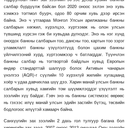
салбар бүрдүүлж байсан бол 2020 оноос эхлэн энэ хувь
хэмжээ тогтмол буурч, одоо 80 орчим хувь дээр ирсэн
байна. Энэ ч утгаараа Монгол Улсын арилжааны банкны
салбарын хөгжил, хүрэлцээ, хүртээмж нь олон улсын
түвшинд хүрсэн гэж би хувьдаа дүгнэдэг. Энэ нь нэг хүнд
оногдох банкны салбарын тоо, дансны тоо, картын тоо зэрэг
уламжлалт банкны үзүүлэлтүүд болон цахим банкны
үйлчилгээний хурд, хүртээмжээр ч батлагддаг. Түүнчлэн
банкны салбар нь тогтвортой байдлын хувьд Европын
өндөр стандарттай шалгуур болох Активын чанарын
үнэлгээ (AQR)-г сүүлийн 10 хүрэхгүй жилийн хугацаанд
хоёр ч удаа давчихлаа шүү дээ. Харин манай улсын банкны
салбарын хувьд хамгийн том шүүмжлэгддэг үзүүлэлт нь
зээлийн хүү байдаг. Гэвч энэ нь банкны системээс өөрөөс
нь гэхээс илүү манай улсын эдийн засгийн бүтэц, төсвийн
бодлогоос илүүтэй хамаарч байна.
Санхүүгийн зах зээлийн 2 дахь гол тулгуур багана бол
хөрөнгийн зах зээл. 2007 оноос 2012 онуудад Оюу толгойн