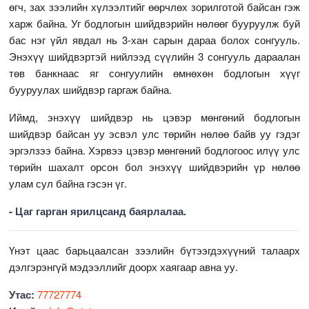
өгч, зах зээлийн хүлээлтийг өөрчлөх зорилготой байсан гэж
харж байна. Уг бодлогын шийдвэрийн нөлөөг бууруулж буй
бас нэг үйл явдал нь 3-хан сарын дараа болох сонгууль.
Энэхүү шийдвэртэй нийлээд сүүлийн 3 сонгууль дараалан
төв банкнаас яг сонгуулийн өмнөхөн бодлогын хүүг
бууруулах шийдвэр гаргаж байна.
Иймд, энэхүү шийдвэр нь цэвэр мөнгөний бодлогын
шийдвэр байсан уу эсвэл улс төрийн нөлөө байв уу гэдэг
эргэлзээ байна. Хэрвээ цэвэр мөнгөний бодлогоос илүү улс
төрийн шахалт орсон бол энэхүү шийдвэрийн үр нөлөө
улам сул байна гэсэн үг.
- Цаг гарган ярилцсанд баярлалаа.
Үнэт цаас барьцаалсан зээлийн бүтээгдэхүүний талаарх
дэлгэрэнгүй мэдээллийг доорх хаягаар авна уу.
Утас:
77727774