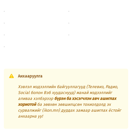
Анхааруулга
Хэвлэл мэдээллийн байгууллагууд (Телевиз, Радио,
Social болон Вэб хуудаснууд) манай мэдээллийг
аливаа хэлбэрээр
бүрэн ба хэсэгчлэн авч ашиглах
хориотой
ба зөвхөн зөвшилцсөн тохиолдолд эх
сурвалжийг (ikon.mn) дурдах замаар ашиглах ёстойг
анхаарна уу!