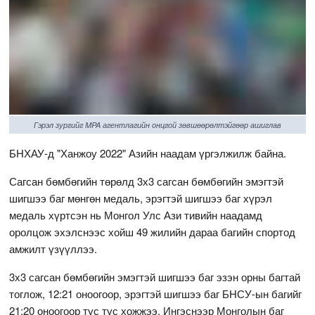
Гэрэл зургийг MPA агентлагийн онцгой зөвшөөрөлтэйгөөр ашиглав
БНХАУ-д "Ханжоу 2022" Азийн наадам үргэлжилж байна.
Сагсан бөмбөгийн төрөлд 3х3 сагсан бөмбөгийн эмэгтэй
шигшээ баг мөнгөн медаль, эрэгтэй шигшээ баг хүрэл
медаль хүртсэн нь Монгол Улс Ази тивийн наадамд
оролцож эхэлснээс хойш 49 жилийн дараа багийн спортод
амжилт үзүүллээ.
3х3 сагсан бөмбөгийн эмэгтэй шигшээ баг эзэн орны багтай
тоглож, 12:21 оноогоор, эрэгтэй шигшээ баг БНСУ-ын багийг
21:20 оноогоор тус тус хожжээ. Ингэснээр Монголын баг