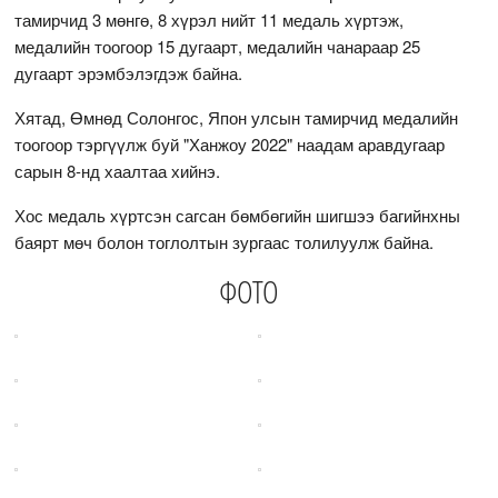
тамирчид 3 мөнгө, 8 хүрэл нийт 11 медаль хүртэж,
медалийн тоогоор 15 дугаарт, медалийн чанараар 25
дугаарт эрэмбэлэгдэж байна.
Хятад, Өмнөд Солонгос, Япон улсын тамирчид медалийн
тоогоор тэргүүлж буй "Ханжоу 2022" наадам аравдугаар
сарын 8-нд хаалтаа хийнэ.
Хос медаль хүртсэн сагсан бөмбөгийн шигшээ багийнхны
баярт мөч болон тоглолтын зургаас толилуулж байна.
ФОТО