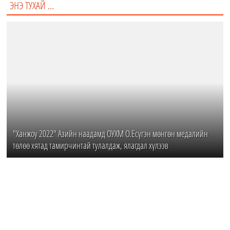
ЭНЭ ТУХАЙ ...
"Ханжоу 2022" Азийн наадамд ОУХМ О.Есүгэн мөнгөн медалийн
төлөө хятад тамирчинтай тулалдаж, ялагдал хүлээв