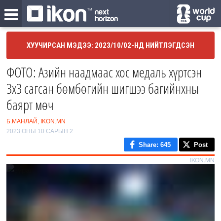
ХУУЧИРСАН МЭДЭЭ: 2023/10/02-НД НИЙТЛЭГДСЭН
ФОТО: Азийн наадмаас хос медаль хүртсэн
3х3 сагсан бөмбөгийн шигшээ багийнхны
баярт мөч
Б.МАНЛАЙ, IKON.MN
2023 ОНЫ 10 САРЫН 2
Share
: 645
Post
IKON.MN