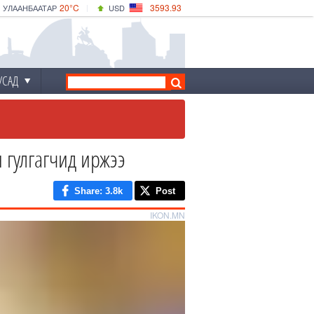
20°C
3593.93
УЛААНБААТАР
USD
|
22°C
ДАРХАН
532.39
CNY
19°C
ЭРДЭНЭТ
4149.01
EUR
УСАД
 гулгагчид иржээ
Share
: 3.8k
Post
IKON.MN