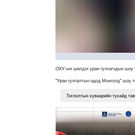
ОХУ-ын шилдэг уран гулгагчдын шоу ү
"Уран гулгалтын одод Монголд" шоу т
Тоглолтын хуваарийн тухайд тавд