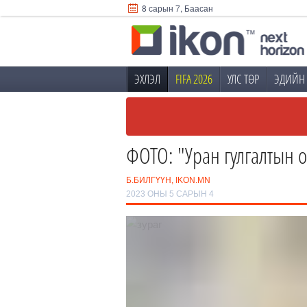
8 сарын 7, Баасан
ЭХЛЭЛ
FIFA 2026
УЛС ТӨР
ЭДИЙН 
ФОТО: "Уран гулгалтын о
Б.БИЛГҮҮН, IKON.MN
2023 ОНЫ 5 САРЫН 4