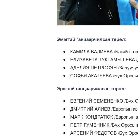
Эмэгтэй ганцаарчилсан төрөл:
КАМИЛА ВАЛИЕВА /Багийн төрл
ЕЛИЗАВЕТА ТУКТАМЫШЕВА /Дэ
АДЕЛИЯ ПЕТРОСЯН /Залуучууды
СОФЬЯ АКАТЬЕВА /Бүх Оросын
Эрэгтэй ганцаарчилсан төрөл:
ЕВГЕНИЙ СЕМЕНЕНКО /Бүх Ор
ДМИТРИЙ АЛИЕВ /Европын ава
МАРК КОНДРАТЮК /Европын ав
ПЕТР ГУМЕННИК /Бүх Оросын 
АРСЕНИЙ ФЕДОТОВ /Бүх Оросын