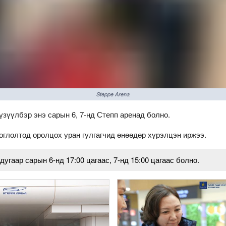
Steppe Arena
зүүлбэр энэ сарын 6, 7-нд Степп аренад болно.
оглолтод оролцох уран гулгагчид өнөөдөр хүрэлцэн иржээ.
угаар сарын 6-нд 17:00 цагаас, 7-нд 15:00 цагаас болно.