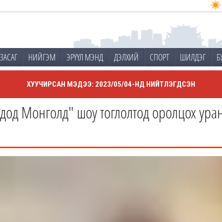
ЗАСАГ
НИЙГЭМ
ЭРҮҮЛ МЭНД
ДЭЛХИЙ
СПОРТ
ШИЛДЭГ
Б
ХУУЧИРСАН МЭДЭЭ: 2023/05/04-НД НИЙТЛЭГДСЭН
дод Монголд" шоу тоглолтод оролцох уран