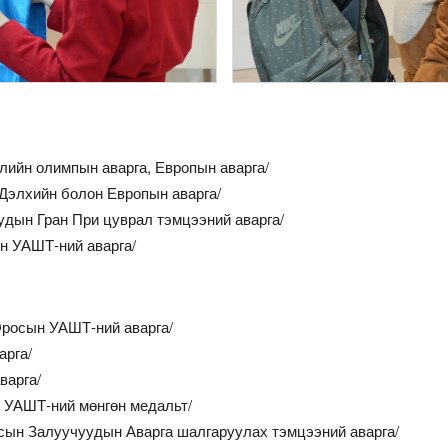
ийн олимпын аварга, Европын аварга/
лхийн болон Европын аварга/
н Гран При цуврал тэмцээний аварга/
 УАШТ-ний аварга/
осын УАШТ-ний аварга/
рга/
арга/
УАШТ-ний мөнгөн медальт/
 Залуучуудын Аварга шалгаруулах тэмцээний аварга/