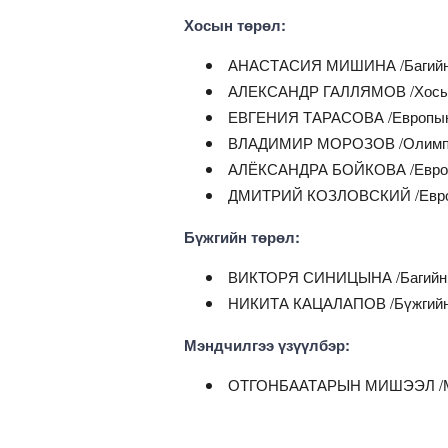
Хосын төрөл:
АНАСТАСИЯ МИШИНА /Багийн т
АЛЕКСАНДР ГАЛЛЯМОВ /Хосын т
ЕВГЕНИЯ ТАРАСОВА /Европын 2
ВЛАДИМИР МОРОЗОВ /Олимпын
АЛЁКСАНДРА БОЙКОВА /Европы
ДМИТРИЙ КОЗЛОВСКИЙ /Европын
Бүжгийн төрөл:
ВИКТОРЯ СИНИЦЫНА /Багийн т
НИКИТА КАЦАЛАПОВ /Бүжгийн т
Мэндчилгээ үзүүлбэр:
ОТГОНБААТАРЫН МИШЭЭЛ /МУ-