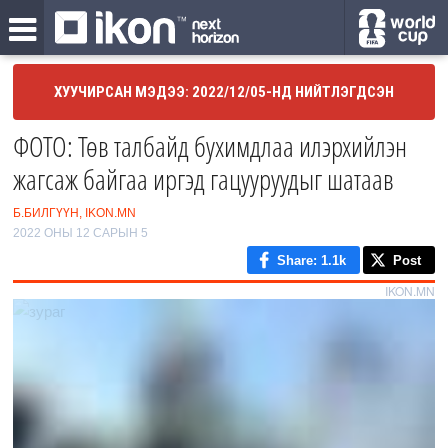
ХУУЧИРСАН МЭДЭЭ: 2022/12/05-НД НИЙТЛЭГДСЭН
ФОТО: Төв талбайд бухимдлаа илэрхийлэн
жагсаж байгаа иргэд гацууруудыг шатаав
Б.БИЛГҮҮН, IKON.MN
2022 ОНЫ 12 САРЫН 5
Share
: 1.1k
Post
IKON.MN