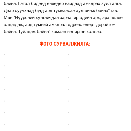
байна. Гэтэл бидэнд өнөөдөр найдаад амьдрах зүйл алга.
Дээр суучхаад бүгд ард түмнээсээ хулгайлж байна" гэв.
Мөн "Нүүрсний хулгайчдаа зарла, иргэдийн эрх, эрх чөлөө
алдагдаж, ард түмний амьдрал өдрөөс өдөрт доройтож
байна. Туйлдаж байна" хэмээн нэг иргэн хэллээ.
ФОТО СУРВАЛЖИЛГА: