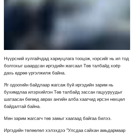
Нүүрсний хулгайчдад хариуцлага тооцож, нэрсийг нь ил тод
болгохыг шаардсан иргэдийн жагсаал Төв талбайд хоёр
дахь өдрөө үргэлжилж байна.
Яг одоогийн байдлаар жагсаж буй иргэдийн зарим нь
бухимдлаа илэрхийлэн Төв талбайд зассан гацууруудыг
шатаасан бөгөөд аврах ангийн алба хаагчид ирсэн нөхцөл
байдалтай байна.
Мөн зарим жагсагч төв замыг хаагаад байгаа билээ.
Иргэдийн төлөөлөл хэлэхдээ "Улсдаа сайхан амьдармаар