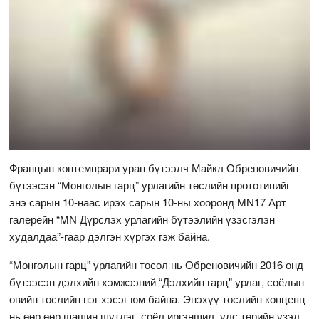
Францын контемпрари уран бүтээлч Майкл Обреновичийн
бүтээсэн “Монголын гарц” урлагийн төслийн прототипийг
энэ сарын 10-наас ирэх сарын 10-ны хооронд MN17 Арт
галерейн “MN Дүрслэх урлагийн бүтээлийн үзэсгэлэн
худалдаа”-гаар дэлгэн хүргэх гэж байна.
“Монголын гарц” урлагийн төсөл нь Обреновичийн 2016 онд
бүтээсэн дэлхийн хэмжээний “Дэлхийн гарц" урлаг, соёлын
өвийн төслийн нэг хэсэг юм байна. Энэхүү төслийн концепц
нь өөр өөр шашин шүтлэг, соёл иргэншил, улс төрийн үзэл