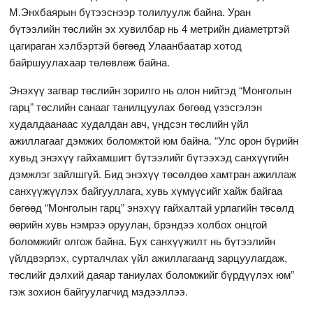
М.Энхбаярын бүтээснээр толилуулж байна. Уран
бүтээлийн төслийн эх хувилбар нь 4 метрийн диаметртэй
цагираган хэлбэртэй бөгөөд Улаанбаатар хотод
байршуулахаар төлөвлөж байна.
Энэхүү загвар төслийн зорилго нь олон нийтэд “Монголын
гарц” төслийн санааг танилцуулах бөгөөд үзэсгэлэн
худалдаанаас худалдан авч, үндсэн төслийн үйл
ажиллагааг дэмжих боломжтой юм байна. “Улс орон бүрийн
хувьд энэхүү гайхамшигт бүтээлийг бүтээхэд санхүүгийн
дэмжлэг зайлшгүй. Бид энэхүү төсөлдөө хамтран ажиллаж
санхүүжүүлэх байгууллага, хувь хүмүүсийг хайж байгаа
бөгөөд “Монголын гарц” энэхүү гайхалтай урлагийн төсөлд
өөрийн хувь нэмрээ оруулан, брэндээ холбох онцгой
боломжийг олгож байна. Бүх санхүүжилт нь бүтээлийн
үйлдвэрлэх, сурталчлах үйл ажиллагаанд зарцуулагдаж,
төслийг дэлхий даяар таниулах боломжийг бүрдүүлэх юм”
гэж зохион байгуулагчид мэдээллээ.