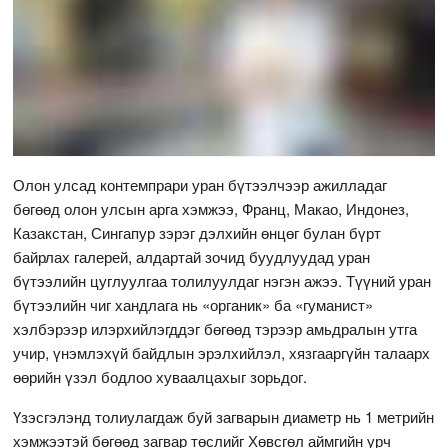
Олон улсад контемпрари уран бүтээлчээр ажилладаг
бөгөөд олон улсын арга хэмжээ, Франц, Макао, Индонез,
Казакстан, Сингапур зэрэг дэлхийн өнцөг булан бүрт
байрлах галерей, алдартай зочид буудлуудад уран
бүтээлийн цуглуулгаа толилуулдаг нэгэн ажээ. Түүний уран
бүтээлийн чиг хандлага нь «органик» ба «гуманист»
хэлбэрээр илэрхийлэгддэг бөгөөд тэрээр амьдралын утга
учир, үнэмлэхүй байдлын эрэлхийлэл, хязгааргүйн талаарх
өөрийн үзэл бодлоо хуваалцахыг зорьдог.
Үзэсгэлэнд толиулагдаж буй загварын диаметр нь 1 метрийн
хэмжээтэй бөгөөд загвар төслийг Хөвсгөл аймгийн урч