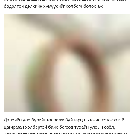
бодолтой дэлхийн хүмүүсийг холбогч болох аж.
Дэлхийн улс бүрийг төлөөлж буй гарц нь ижил хэмжээтэй
цагираган хэлбэртэй байх бөгөөд тухайн улсын соёл,
уламжлалт хэв маягийг агуулсан хээ, судалбарыг агуулжээ.