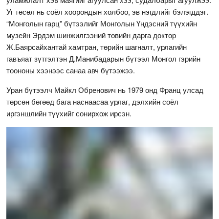
Уг төсөл нь соёл хоорондын холбоо, эв нэгдлийг бэлэгддэг.
“Монголын гарц” бүтээлийг Монголын Үндэсний түүхийн
музейн Эрдэм шинжилгээний төвийн дарга доктор
Ж.Баярсайхантай хамтран, төрийн шагналт, урлагийн
гавъяат зүтгэлтэн Д.Манибадарын бүтээл Монгол гэрийн
тоононы хээнээс санаа авч бүтээжээ.
Уран бүтээлч Майкл Обренович нь 1979 онд Франц улсад
төрсөн бөгөөд бага наснаасаа урлаг, дэлхийн соёл
иргэншлийн түүхийг сонирхож ирсэн.