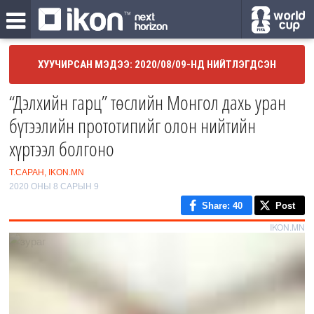
ХУУЧИРСАН МЭДЭЭ: 2020/08/09-НД НИЙТЛЭГДСЭН
“Дэлхийн гарц” төслийн Монгол дахь уран
бүтээлийн прототипийг олон нийтийн
хүртээл болгоно
Т.САРАН, IKON.MN
2020 ОНЫ 8 САРЫН 9
Share
: 40
Post
IKON.MN