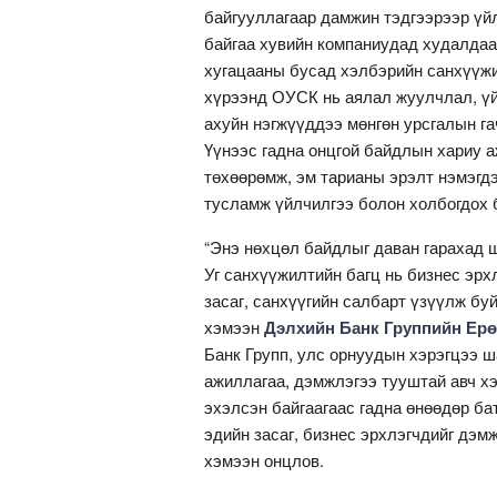
байгууллагаар дамжин тэдгээрээр үй
байгаа хувийн компаниудад худалдаа
хугацааны бусад хэлбэрийн санхүүж
хүрээнд ОУСК нь аялал жуулчлал, үй
ахуйн нэгжүүддээ мөнгөн урсгалын г
Үүнээс гадна онцгой байдлын хариу а
төхөөрөмж, эм тарианы эрэлт нэмэгдэ
тусламж үйлчилгээ болон холбогдох 
“Энэ нөхцөл байдлыг даван гарахад ш
Уг санхүүжилтийн багц нь бизнес эр
засаг, санхүүгийн салбарт үзүүлж бу
хэмээн
Дэлхийн Банк Группийн Ер
Банк Групп, улс орнуудын хэрэгцээ ш
ажиллагаа, дэмжлэгээ тууштай авч х
эхэлсэн байгаагаас гадна өнөөдөр ба
эдийн засаг, бизнес эрхлэгчдийг дэм
хэмээн онцлов.