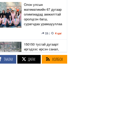
Олон улсын
математикийн 67 дугаар
олимпиадад амжилттай
оролцсон багш,
сурагчдаа урамшууллаа
15
|
4 цаг
150150 тусгай дугаарт
иргэдээс ирсэн санал,
гомдлыг нийслэлийн
эрх бүхий 23 албан
ТААЛАХ
ДАГАХ
ХОЛБОХ
тушаалтан хэрхэн
шийдвэрлэснийг
хянадаг болно
8
|
4 цаг
З.Төмөртөмөө: Хэн
нэгний харилцаа
хандлага, үл тоосон
байдлаас болж өргөдөл
нэмэгдэж байна