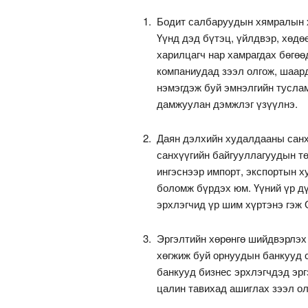
Бодит салбаруудын хямралын х
Үүнд дэд бүтэц, үйлдвэр, хөдө
харилцагч нар хамрагдах бөгө
компаниудад зээл олгож, шаар
нэмэгдэж буй эмнэлгийн тусла
дамжуулан дэмжлэг үзүүлнэ.
Даян дэлхийн худалдааны санх
санхүүгийн байгууллагуудын т
ингэснээр импорт, экспортын 
боломж бүрдэх юм. Үүний үр д
эрхлэгчид үр шим хүртэнэ гэж
Эргэлтийн хөрөнгө шийдвэрлэх
хөгжиж буй орнуудын банкууд с
банкууд бизнес эрхлэгчдэд эрг
цалин тавихад ашиглах зээл о