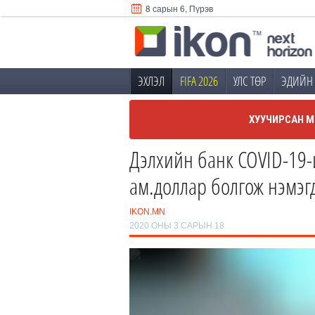
8 сарын 6, Пүрэв
ЭХЛЭЛ
FIFA 2026
УЛС ТӨР
ЭДИЙН 
ХУУЧИРСАН М
Дэлхийн банк COVID-19-и
ам.доллар болгож нэмэг
IKON.MN
2020 ОНЫ 3 САРЫН 18