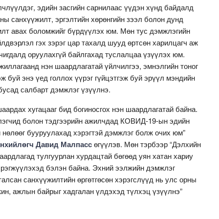
лчлүүлдэг, эдийн засгийн сарнилаас үүдэн хүнд байдалд
ны санхүүжилт, эргэлтийн хөрөнгийн зээл болон дунд
илт авах боломжийг бүрдүүлэх юм. Мөн тус дэмжлэгийн
лдвэрлэл гэх зэрэг цар тахалд шууд өртсөн харилцагч аж
ачигдалд оруулахгүй байлгахад туслалцаа үзүүлэх юм.
жиллагаанд нэн шаардлагатай үйлчилгээ, эмнэлгийн тоног
ж буй энэ үед голлох үүрэг гүйцэтгэж буй эрүүл мэндийн
бусад салбарт дэмжлэг үзүүлнэ.
аардах хугацааг бид богиносгох нэн шаардлагатай байна.
хлэгчид болон тэдгээрийн ажилчдад КОВИД-19-ын эдийн
й нөлөөг бууруулахад хэрэгтэй дэмжлэг болж очих юм”
өнхийлөгч Давид Малпасс
өгүүлэв. Мөн тэрбээр “Дэлхийн
аардлагад тулгуурлан хурдацтай бөгөөд уян хатан хариу
эрэгжүүлэхэд бэлэн байна. Эхний ээлжийн дэмжлэг
талсан санхүүжилтийн өргөтгөсөн хэрэгслүүд нь улс орны
жин, ажлын байрыг хадгалан үлдэхэд түлхэц үзүүлнэ”