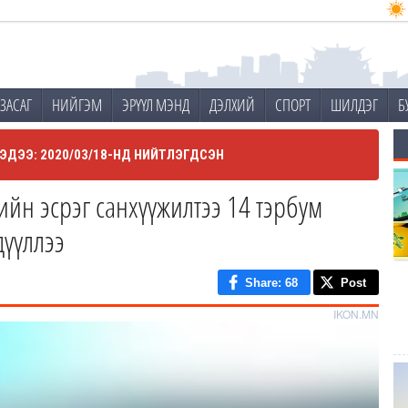
ЗАСАГ
НИЙГЭМ
ЭРҮҮЛ МЭНД
ДЭЛХИЙ
СПОРТ
ШИЛДЭГ
Б
ЭДЭЭ: 2020/03/18-НД НИЙТЛЭГДСЭН
йн эсрэг санхүүжилтээ 14 тэрбум
дүүллээ
Share
: 68
Post
IKON.MN