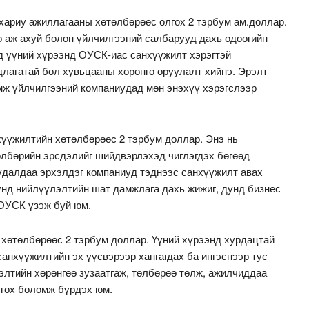
ариу ажиллагааны хөтөлбөрөөс олгох 2 тэрбум ам.доллар.
ө аж ахуй болон үйлчилгээний салбарууд дахь одоогийн
өд үүний хүрээнд ОУСК-иас санхүүжилт хэрэгтэй
длагатай бол хувьцааны хөрөнгө оруулалт хийнэ. Эрэлт
мж үйлчилгээний компаниудад мөн энэхүү хэрэгслээр
үүжилтийн хөтөлбөрөөс 2 тэрбум доллар. Энэ нь
өлбөрийн эрсдэлийг шийдвэрлэхэд чиглэгдэх бөгөөд
худалдаа эрхэлдэг компаниуд тэднээс санхүүжилт авах
үнд нийлүүлэлтийн шат дамжлага дахь жижиг, дунд бизнес
 ОУСК үзэж буй юм.
 хөтөлбөрөөс 2 тэрбум доллар. Үүний хүрээнд хурдацтай
анхүүжилтийн эх үүсвэрээр хангагдах ба ингэснээр тус
элтийн хөрөнгөө зузаатгаж, төлбөрөө төлж, ажилчиддаа
лгох боломж бүрдэх юм.