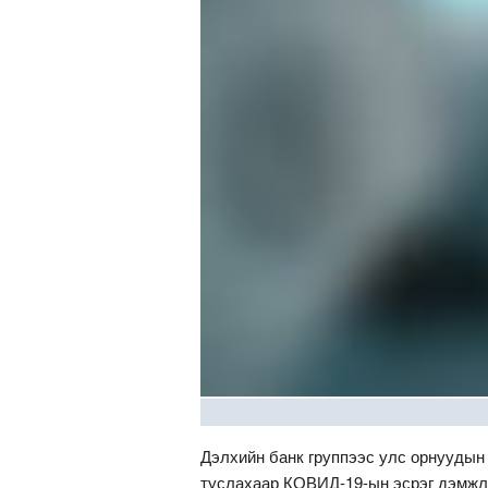
Дэлхийн банк группээс улс орнуудын
туслахаар КОВИД-19-ын эсрэг дэмжлэ