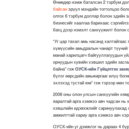
Өнөөдөр нэмж баталсан 2 тэрбум до
байсан
эрүүл мэндийн тогтолцоо бол
олгох 6 тэрбум доллар болон эдийн з
бизнесийг хаалгаа барихаас сэргийл
багц дээр нэмэлт санхүүжилт болон 
“Уг цар тахал амь насанд халтайгаас
хүмүүсийн амьдралын чанарт түүний 
манай харилцагч байгууллагуудын үй
орнуудын хувийн хэвшил эдийн засга
байна” гэж
ОУСК-ийн Гүйцэтгэх зах
бүлэг өөрсдийн амьжиргааг илүү боги
эхлэхэд тустай юм” гэж тэрээр мөн то
2008 оны олон улсын санхүүгийн хя
яаралтай арга хэмжээ авч чадсан нь 
хэвшлийн идэвхжлийг саринуулахад х
амжилттай хариу арга хэмжээ авч хэр
ОУСК-ийн уг дэмжлэг нь дараах 4 бүр