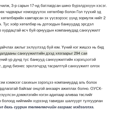
илж, 3-р сарын 17-нд батлагдсан шинэ бүрэлдэхүүн хэсэг.
өх чадварыг нэмэгдүүлэх хөтөлбөр болон Гол түүхий эд
 хөтөлбөрийн хамтарсан эх үүсвэрээс үүнд зориулж нийт 2
. Тус хоёр хөтөлбөр нь дотоодын банкуудад эрсдэл
р хурдацтай өсч буй орнуудын компаниудад санхүүжилт
дайчлах ажлыг эхлүүлээд буй юм. Үүний нэг жишээ нь бид
алдааны санхүүжилтийн дээд хязгаарыг 294 сая
үний үр дүнд тус банкууд санхүүжилтийн хэрэгцээтэй
г, дунд бизнес эрхлэгчдэд тасралтгүй санхүүжилт олгох
эм хэмжээг сахихын зэрэгцээ компаниудад аль болох
рдлагатай байгааг онцгой анхаарч ажиллах болно. ОУСК-
үзүүлсэн дэмжлэгийн нэгэн адилаар аливаа төслийг
н болоод нийгмийн хүрээнд тавигдах шалгуурт тулгуурлан
л дахь суурин төлөөлөгчийн газраас мэдээллээ.