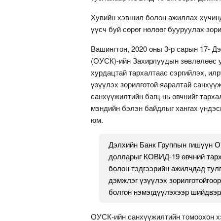
Хувийн хэвшил болон ажиллах хүчинд
үүсч буй сөрөг нөлөөг бууруулах зор
Вашингтон, 2020 оны 3-р сарын 17- 
(ОУСК)-ийн Захирлуудын зөвлөлөөс у
хурдацтай тархалтаас сэргийлэх, ил
үзүүлэх зорилготой яаралтай санхүүж
санхүүжилтийн багц нь өвчнийг тарха
мэндийн бэлэн байдлыг хангах үндэс
юм.
Дэлхийн Банк Группын гишүүн О
долларыг КОВИД-19 өвчний тарх
болон тэдгээрийн ажилчдад тулг
дэмжлэг үзүүлэх зорилготойгоор
болгон нэмэгдүүлэхээр шийдвэр
ОУСК-ийн санхүүжилтийн томоохон хэ