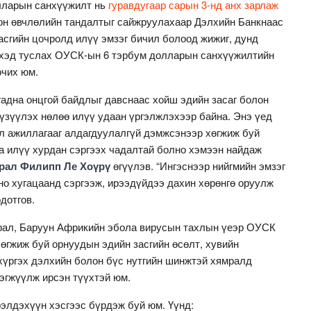
лларын санхүүжилт нь
гуравдугаар сарын 3-нд анх зарлаж
он өвчлөлийн тандалтыг сайжруулахаар Дэлхийн Банкнаас
асгийн цочролд илүү эмзэг бичил болоод жижиг, дунд
эхэд туслах ОУСК-ын 6 тэрбум долларын санхүүжилтийн
очих юм.
 гадна онцгой байдлыг давснаас хойш эдийн засаг болон
үзүүлэх нөлөө илүү удаан үргэлжлэхээр байна. Энэ үед
л ажиллагааг алдагдуулалгүй дэмжсэнээр хөгжиж буй
а илүү хурдан сэргээх чадалтай болно хэмээн найдаж
ирал Филипп Ле Хоүрү
өгүүлэв. “Ингэснээр нийгмийн эмзэг
но хугацаанд сэргээж, ирээдүйдээ дахин хөрөнгө оруулж
дотгов.
мрал, Баруун Африкийн эбола вирусын тахлын үеэр ОУСК
хөгжиж буй орнуудын эдийн засгийн өсөлт, хувийн
үргэх дэлхийн болон бүс нутгийн шинжтэй хямралд
эгжүүлж ирсэн түүхтэй юм.
элдэхүүн хэсгээс бүрдэж буй юм. Үүнд: