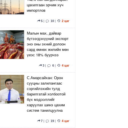
цахилгаан эрчим хүч
импортлов
5
|
10
|
2 цаг
Малын мах, дайвар
бүтээгдэхүүний экспорт
энэ оны эхний долоон
сард өмнөх жилийн мөн
үеэс 18% буурчээ
3
|
6
|
4 цаг
С.Амарсайхан: Орон
сууцны залилангаас
сэргийлэхийн тулд
барилгатай холбоотой
бүх мэдээллийг
харуулах шинэ цахим
систем танилцуулна
7
|
19
|
4 цаг