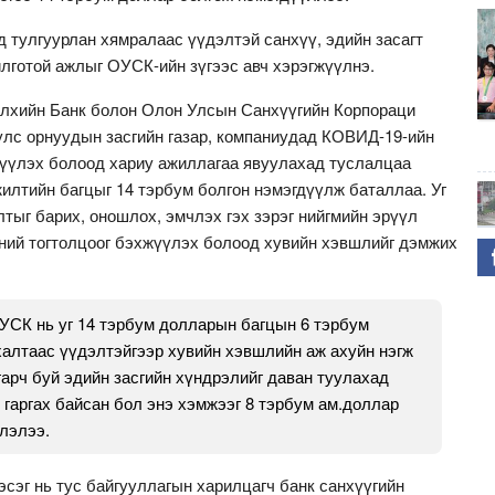
 тулгуурлан хямралаас үүдэлтэй санхүү, эдийн засагт
илготой ажлыг ОУСК-ийн зүгээс авч хэрэгжүүлнэ.
Дэлхийн Банк болон Олон Улсын Санхүүгийн Корпораци
лс орнуудын засгийн газар, компаниудад КОВИД-19-ийн
рүүлэх болоод хариу ажиллагаа явуулахад туслалцаа
илтийн багцыг 14 тэрбум болгон нэмэгдүүлж баталлаа. Уг
лтыг барих, оношлох, эмчлэх гэх зэрэг нийгмийн эрүүл
ний тогтолцоог бэхжүүлэх болоод хувийн хэвшлийг дэмжих
УСК нь уг 14 тэрбум долларын багцын 6 тэрбум
алтаас үүдэлтэйгээр хувийн хэвшлийн аж ахуйн нэгж
арч буй эдийн засгийн хүндрэлийг даван туулахад
 гаргах байсан бол энэ хэмжээг 8 тэрбум ам.доллар
лэлээ.
сэг нь тус байгууллагын харилцагч банк санхүүгийн