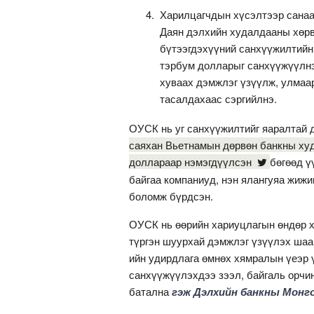
Харилцагчдын хүсэлтээр санаач
Даян дэлхийн худалдааны хөрв
бүтээгдэхүүний санхүүжилтийн
тэрбум долларыг санхүүжүүлнэ
хуваах дэмжлэг үзүүлж, улмаа
тасалдахаас сэргийлнэ.
ОУСК нь уг санхүүжилтийг яаралтай 
саяхан Вьетнамын дөрвөн банкны худ
доллараар нэмэгдүүлсэн
бөгөөд ү
байгаа компаниуд, нэн ялангуяа жижи
боломж бүрдсэн.
ОУСК нь өөрийн хариуцлагын өндөр х
түргэн шуурхай дэмжлэг үзүүлэх шаа
ийн удирдлага өмнөх хямралын үеэр 
санхүүжүүлэхдээ зээл, байгаль орчи
батална
гэж Дэлхийн банкны Монго