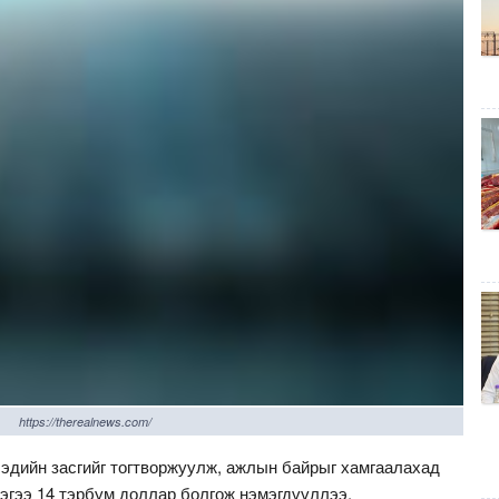
https://therealnews.com/
 эдийн засгийг тогтворжуулж, ажлын байрыг хамгаалахад
гээ 14 тэрбум доллар болгож нэмэгдүүллээ.