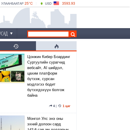
25°C
3593.93
УЛААНБААТАР
USD
|
27°C
ДАРХАН
532.39
CNY
24°C
ЭРДЭНЭТ
4149.01
EUR
УСАД
Цонжин Кибер Боардинг
Сургуулийн сурагчид
вебсайт, AI шийдэл,
цахим платформ
бүтээж, сурсан
мэдлэгээ бодит
бүтээгдэхүүн болгож
байна
4
|
1 цаг
Монгол Улс энэ оны
эхний долоон сард
142.6 сая ам.долларын