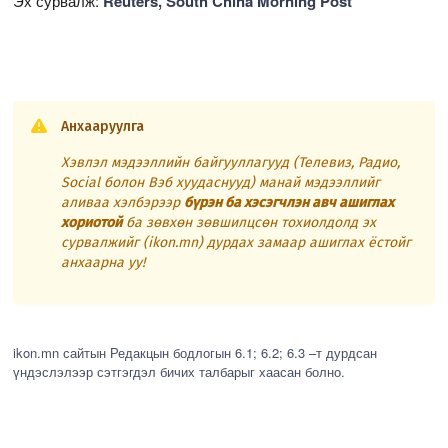
Эх сурвалж:
Reuters, South China Morning Post
Анхааруулга
Хэвлэл мэдээллийн байгууллагууд (Телевиз, Радио,
Social болон Вэб хуудаснууд) манай мэдээллийг
аливаа хэлбэрээр
бүрэн ба хэсэгчлэн авч ашиглах
хориотой
ба зөвхөн зөвшилцсөн тохиолдолд эх
сурвалжийг (ikon.mn) дурдах замаар ашиглах ёстойг
анхаарна уу!
ikon.mn сайтын Редакцын бодлогын 6.1; 6.2; 6.3 –т дурдсан
үндэслэлээр сэтгэгдэл бичих талбарыг хаасан болно.