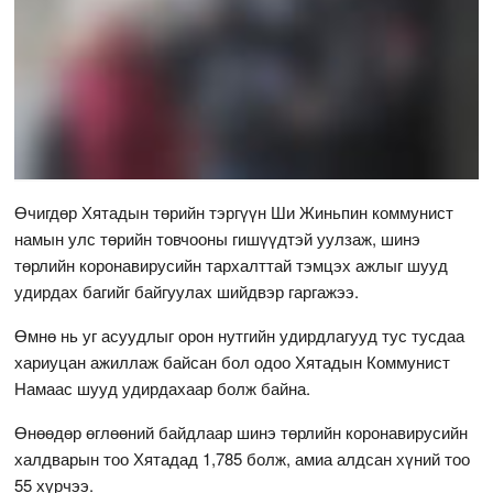
Өчигдөр Хятадын төрийн тэргүүн Ши Жиньпин коммунист
намын улс төрийн товчооны гишүүдтэй уулзаж, шинэ
төрлийн коронавирусийн тархалттай тэмцэх ажлыг шууд
удирдах багийг байгуулах шийдвэр гаргажээ.
Өмнө нь уг асуудлыг орон нутгийн удирдлагууд тус тусдаа
хариуцан ажиллаж байсан бол одоо Хятадын Коммунист
Намаас шууд удирдахаар болж байна.
Өнөөдөр өглөөний байдлаар шинэ төрлийн коронавирусийн
халдварын тоо Хятадад 1,785 болж, амиа алдсан хүний тоо
55 хүрчээ.