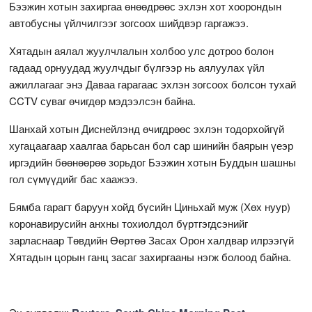
Бээжин хотын захиргаа өнөөдрөөс эхлэн хот хоорондын
автобусны үйлчилгээг зогсоох шийдвэр гаргажээ.
Хятадын аялал жуулчлалын холбоо улс дотроо болон
гадаад орнуудад жуулчдыг бүлгээр нь аялуулах үйл
ажиллагааг энэ Даваа гарагаас эхлэн зогсоох болсон тухай
CCTV суваг өчигдөр мэдээлсэн байна.
Шанхай хотын Диснейлэнд өчигдрөөс эхлэн тодорхойгүй
хугацаагаар хаалгаа барьсан бол сар шинийн баярын үеэр
иргэдийн бөөнөөрөө зорьдог Бээжин хотын Буддын шашны
гол сүмүүдийг бас хаажээ.
Бямба гарагт баруун хойд бүсийн Циньхай муж (Хөх нуур)
коронавирусийн анхны тохиолдол бүртгэгдсэнийг
зарласнаар Төвдийн Өөртөө Засах Орон халдвар илрээгүй
Хятадын цорын ганц засаг захиргааны нэгж болоод байна.