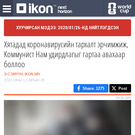
ХУУЧИРСАН МЭДЭЭ: 2020/01/26-НД НИЙТЛЭГДСЭН
Хятадад коронавирусийн тархалт эрчимжиж,
Коммунист Нам удирдлагыг гартаа авахаар
боллоо
Э.СЭМҮҮН, IKON.MN
2020 ОНЫ 1 САРЫН 26
Share
: 1275
Post
IKON.MN