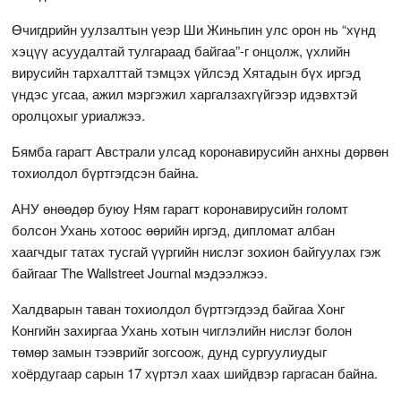
Өчигдрийн уулзалтын үеэр Ши Жиньпин улс орон нь “хүнд
хэцүү асуудалтай тулгараад байгаа”-г онцолж, үхлийн
вирусийн тархалттай тэмцэх үйлсэд Хятадын бүх иргэд
үндэс угсаа, ажил мэргэжил харгалзахгүйгээр идэвхтэй
оролцохыг уриалжээ.
Бямба гарагт Австрали улсад коронавирусийн анхны дөрвөн
тохиолдол бүртгэгдсэн байна.
АНУ өнөөдөр буюу Ням гарагт коронавирусийн голомт
болсон Ухань хотоос өөрийн иргэд, дипломат албан
хаагчдыг татах тусгай үүргийн нислэг зохион байгуулах гэж
байгааг The Wallstreet Journal мэдээлжээ.
Халдварын таван тохиолдол бүртгэгдээд байгаа Хонг
Конгийн захиргаа Ухань хотын чиглэлийн нислэг болон
төмөр замын тээврийг зогсоож, дунд сургуулиудыг
хоёрдугаар сарын 17 хүртэл хаах шийдвэр гаргасан байна.