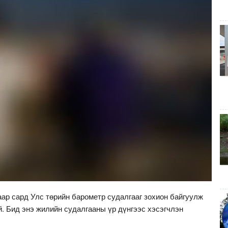
ар сард Улс төрийн барометр судалгааг зохион байгуулж
. Бид энэ жилийн судалгааны үр дүнгээс хэсэгчлэн