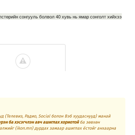
стөрийн сонгууль болвол 40 хувь нь ямар сонголт хийхээ
д (Телевиз, Радио, Social болон Вэб хуудаснууд) манай
үрэн ба хэсэгчлэн авч ашиглах хориотой
ба зөвхөн
алжийг (ikon.mn) дурдах замаар ашиглах ёстойг анхаарна