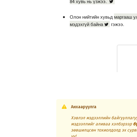
84 хувь нь үзжээ.
Олон нийтийн хувьд
маргааш ул
мэдэхгүй байна
гэжээ.
Анхааруулга
Хэвлэл мэдээллийн байгууллагуу
мэдээллийг аливаа хэлбэрээр
б
зөвшилцсөн тохиолдолд эх сурв
уу!