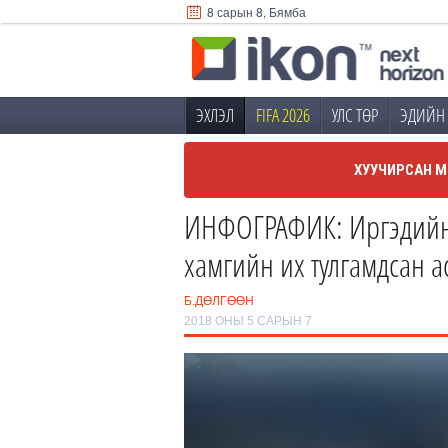
8 сарын 8, Бямба
ЭХЛЭЛ
FIFA 2026
УЛС ТӨР
ЭДИЙН 
ХУУЧИРСАН М
ИНФОГРАФИК: Иргэдий
хамгийн их тулгамдсан а
Б.ДӨЛГӨӨН
2018 ОНЫ 5 САРЫН 7