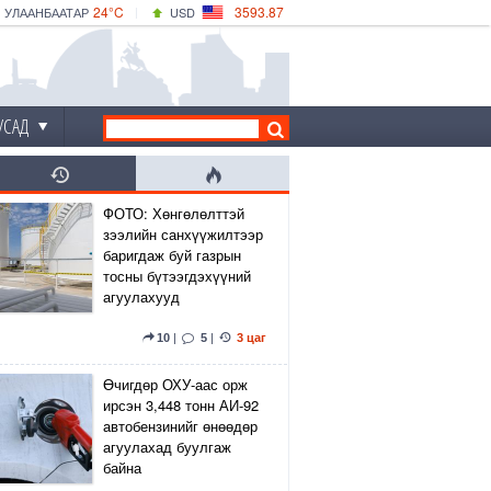
24°C
3593.87
УЛААНБААТАР
USD
|
25°C
ДАРХАН
532.66
CNY
22°C
ЭРДЭНЭТ
4141.04
EUR
УСАД
ФОТО: Хөнгөлөлттэй
зээлийн санхүүжилтээр
баригдаж буй газрын
тосны бүтээгдэхүүний
агуулахууд
10
|
5
|
3 цаг
Өчигдөр ОХУ-аас орж
ирсэн 3,448 тонн АИ-92
автобензинийг өнөөдөр
агуулахад буулгаж
байна