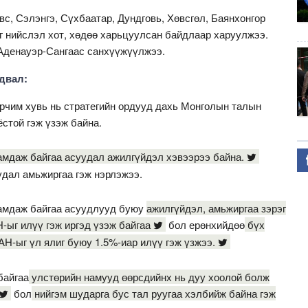
с, Сэлэнгэ, Сүхбаатар, Дундговь, Хөвсгөл, Баянхонгор
нг нийслэл хот, хөдөө харьцуулсан байдлаар харуулжээ.
Аденауэр-Сангаас санхүүжүүлжээ.
двал:
орчим хувь нь стратегийн ордууд дахь Монголын талын
стой гэж үзэж байна.
амдаж байгаа асуудал ажилгүйдэл хэвээрээ байна.
удал амьжиргаа гэж нэрлэжээ.
гамдаж байгаа асуудлууд буюу
ажилгүйдэл, амьжиргаа зэрэг
ыг илүү гэж иргэд үзэж байгаа
бол ерөнхийдөө
бүх
Н-ыг үл ялиг буюу 1.5%-иар илүү гэж үзжээ.
байгаа
улстөрийн намууд өөрсдийнх нь дуу хоолой болж
бол
нийгэм шударга бус тал руугаа хэлбийж байна гэж