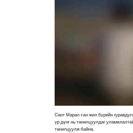
Сант Марал сан жил бүрийн гуравдуга
үр дүнг нь танилцуулдаг уламжлалтай
танилцуулж байна.