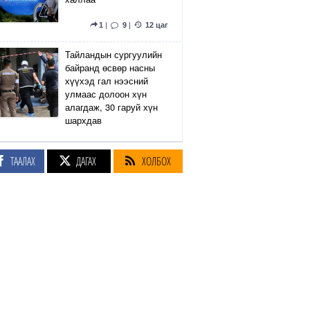
1
|
9
|
12 цаг
Тайландын сургуулийн
байранд өсвөр насны
хүүхэд гал нээсний
улмаас долоон хүн
алагдаж, 30 гаруй хүн
шархдав
4
|
13
|
12 цаг
ТААЛАХ
ДАГАХ
ХОЛБОХ
Екатеринбург хот дахь
Wildberries компанийн
агуулах Украины дроны
цохилтын улмаас
шатжээ
17
|
61
|
13 цаг
Элэгний өөхлөлт
оноштой бол ЗААВАЛ
УНШ