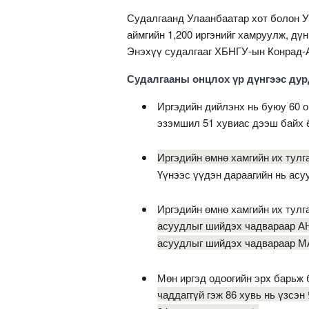
Судалгаанд Улаанбаатар хот болон Ув
аймгийн 1,200 иргэнийг хамруулж, дү
Энэхүү судалгааг ХБНГУ-ын Конрад-
Судалгааны онцлох үр дүнгээс дур
Иргэдийн дийлэнх нь буюу 60 
эзэмшил 51 хувиас дээш байх ё
Иргэдийн өмнө хамгийн их тулг
Үүнээс үүдэн дараагийн нь асу
Иргэдийн өмнө хамгийн их тул
асуудлыг шийдэх чадвараар АН-
асуудлыг шийдэх чадвараар МА
Мөн иргэд одоогийн эрх барьж 
чаддаггүй гэж 86 хувь нь үзсэн