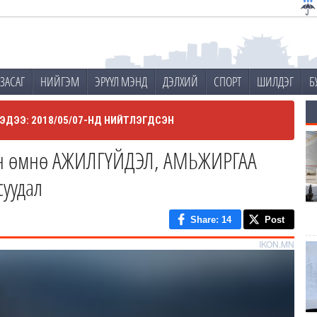
ЗАСАГ
НИЙГЭМ
ЭРҮҮЛ МЭНД
ДЭЛХИЙ
СПОРТ
ШИЛДЭГ
Б
ЭДЭЭ: 2018/05/07-НД НИЙТЛЭГДСЭН
н өмнө АЖИЛГҮЙДЭЛ, АМЬЖИРГАА
суудал
Share
: 14
Post
IKON.MN