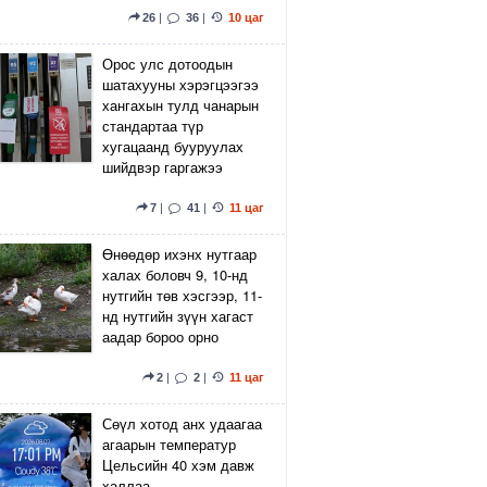
26
|
36
|
10 цаг
Орос улс дотоодын
шатахууны хэрэгцээгээ
хангахын тулд чанарын
стандартаа түр
хугацаанд бууруулах
шийдвэр гаргажээ
7
|
41
|
11 цаг
Өнөөдөр ихэнх нутгаар
халах боловч 9, 10-нд
нутгийн төв хэсгээр, 11-
нд нутгийн зүүн хагаст
аадар бороо орно
2
|
2
|
11 цаг
Сөүл хотод анх удаагаа
агаарын температур
Цельсийн 40 хэм давж
халлаа