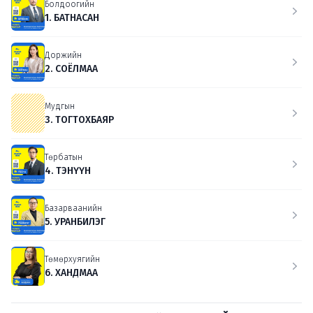
Болдоогийн
1. БАТНАСАН
Доржийн
2. СОЁЛМАА
Мудгын
3. ТОГТОХБАЯР
Төрбатын
4. ТЭНҮҮН
Базарваанийн
5. УРАНБИЛЭГ
Төмөрхуягийн
6. ХАНДМАА