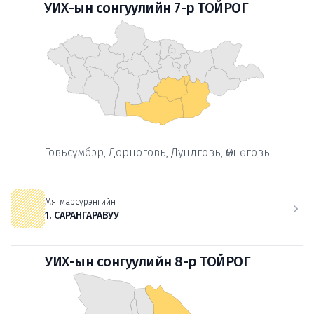
УИХ-ын сонгуулийн 7-р ТОЙРОГ
Говьсүмбэр, Дорноговь, Дундговь, Өмнөговь
Мягмарсүрэнгийн
1. САРАНГАРАВУУ
УИХ-ын сонгуулийн 8-р ТОЙРОГ