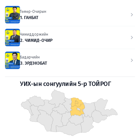
Төмөр-Очирын
1. ГАНБАТ
Чимиддоржийн
2. ЧИМИД-ОЧИР
Бадарчийн
3. ЭРДЭНЭБАТ
УИХ-ын сонгуулийн 5-р ТОЙРОГ