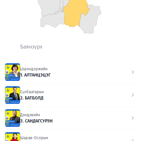
Баянзүрх
Цэрэндоржийн
1. АЛТАНЦЭЦЭГ
Сүхбаатарын
2. БАТБОЛД
Дэндэвийн
3. САНДАГСҮРЭН
Шарав-Осорын