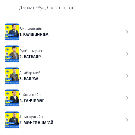
Дархан-Уул, Сэлэнгэ, Төв
Баянмөнхийн
1. БАЛЖИННЯМ
Сүхбаатарын
2. БАТБАЯР
Дэмбэрэлийн
3. БАЯРАА
Чойжингийн
4. ГАНЧИМЭГ
Алтанхуягийн
5. МӨНГӨНШАГАЙ