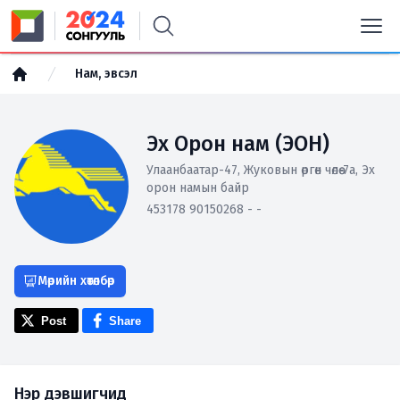
Нам, эвсэл
Эх Орон нам (ЭОН)
Улаанбаатар-47, Жуковын өргөн чөлөө-7а, Эх
орон намын байр
453178 90150268 - -
Мөрийн хөтөлбөр
Post
Share
Нэр дэвшигчид