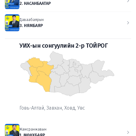
2. НАСАНБААТАР
Даваабаярын
3. НЯМБАЯР
УИХ-ын сонгуулийн 2-р ТОЙРОГ
Говь-Алтай, Завхан, Ховд, Увс
Жамсранжавын
1. МӨНХБАЯР