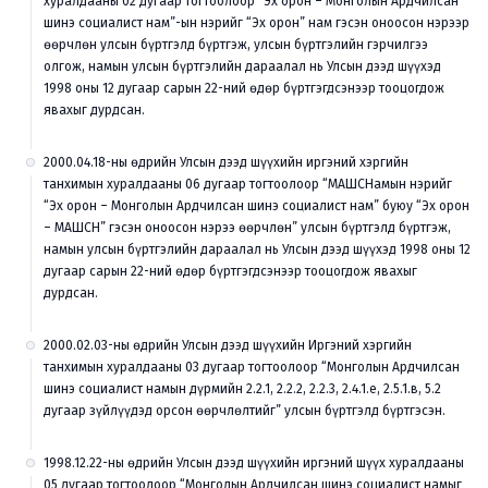
хуралдааны 02 дугаар тогтоолоор “Эх орон – Монголын Ардчилсан
шинэ социалист нам”-ын нэрийг “Эх орон” нам гэсэн оноосон нэрээр
өөрчлөн улсын бүртгэлд бүртгэж, улсын бүртгэлийн гэрчилгээ
олгож, намын улсын бүртгэлийн дараалал нь Улсын дээд шүүхэд
1998 оны 12 дугаар сарын 22-ний өдөр бүртгэгдсэнээр тооцогдож
явахыг дурдсан.
2000.04.18-ны өдрийн Улсын дээд шүүхийн иргэний хэргийн
танхимын хуралдааны 06 дугаар тогтоолоор “МАШСНамын нэрийг
“Эх орон – Монголын Ардчилсан шинэ социалист нам” буюу “Эх орон
– МАШСН” гэсэн оноосон нэрээ өөрчлөн” улсын бүртгэлд бүртгэж,
намын улсын бүртгэлийн дараалал нь Улсын дээд шүүхэд 1998 оны 12
дугаар сарын 22-ний өдөр бүртгэгдсэнээр тооцогдож явахыг
дурдсан.
2000.02.03-ны өдрийн Улсын дээд шүүхийн Иргэний хэргийн
танхимын хуралдааны 03 дугаар тогтоолоор “Монголын Ардчилсан
шинэ социалист намын дүрмийн 2.2.1, 2.2.2, 2.2.3, 2.4.1.е, 2.5.1.в, 5.2
дугаар зүйлүүдэд орсон өөрчлөлтийг” улсын бүртгэлд бүртгэсэн.
1998.12.22-ны өдрийн Улсын дээд шүүхийн иргэний шүүх хуралдааны
05 дугаар тогтоолоор “Монголын Ардчилсан шинэ социалист намыг