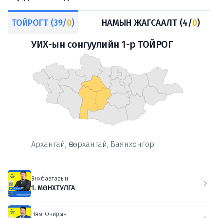
ТОЙРОГТ (39/
0
)
НАМЫН ЖАГСААЛТ (4/
0
)
УИХ-ын сонгуулийн 1-р ТОЙРОГ
Архангай, Өвөрхангай, Баянхонгор
Энхбаатарын
1. МӨНХТУЛГА
Ням-Очирын