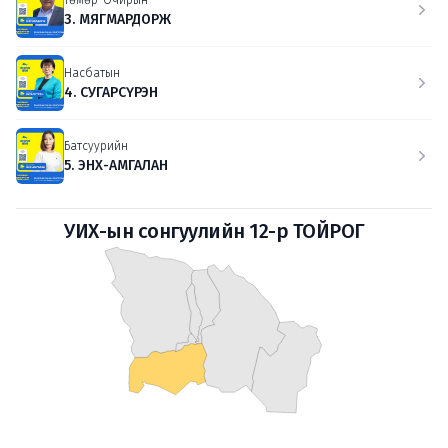
Төмөр-Очирын
3. МЯГМАРДОРЖ
Насбатын
4. СУГАРСҮРЭН
Батсуурийн
5. ЭНХ-АМГАЛАН
УИХ-ын сонгуулийн 12-р ТОЙРОГ