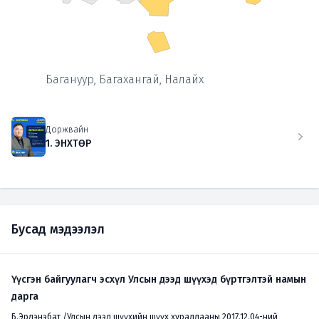
Багануур, Багахангай, Налайх
Доржвайн
1. ЭНХТӨР
Бусад мэдээлэл
Үүсгэн байгуулагч эсхүл Улсын дээд шүүхэд бүртгэлтэй намын
дарга
Б.Эрдэнэбат /Улсын дээд шүүхийн шүүх хуралдааны 2017.12.04-ний