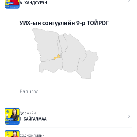
4. ХАНДСҮРЭН
УИХ-ын сонгуулийн 9-р ТОЙРОГ
Баянгол
Доржийн
1. БАЙГАЛМАА
Содномпилын