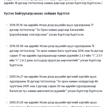
өдрийн 18 дугаар тогтоолоор намын даргаар улсын бүртгэлд бүртгэсэн./
Үүсгэн байгуулагдсанаас хойших бүртгэл
2016.05.16-ны өдрийн Улсын дээд шүүхийн шүүх хуралдааны 17
дугаар тогтоолоор “Эх Орон намын даргаар Батаагийн
Цэрэнбалжир сонгогдсоныг” улсын бүртгэлд бүртгэсэн.
2016.05.06-ны өдрийн Улсын дээд шүүхийн шүүх хуралдааны 15
дугаар тогтоолоор “Эх орон намын Бага чуулганы 2016 оны 04 дүгээр
сарын 17-ны өдрийн хуралдаанаар намын дүрмийн 2.4.1-ийн “г”, 2.5.1-
ийн “г”, 2.6.2 дахь хэсгүүдэд оруулсан өөрчлөлтийг” улсын бүртгэлд
бүртгэсэн.
2005.04.27-ны өдрийн Улсын дээд шүүхийн иргэний хэргийн шүүх
хуралдааны 10 дугаар тогтоолоор “Эх орон намын хоёрдугаар Их
чуулганы 2005 оны 3 дугаар сарын 30-ны өдрийн хуралдаанаар
баталсан тус намын шинэчилсэн дүрмийг” улсын бүртгэлд бүртгэсэн.
2005.01.20-ны өдрийн Улсын дээд шүүхийн иргэний хэргийн шүүх