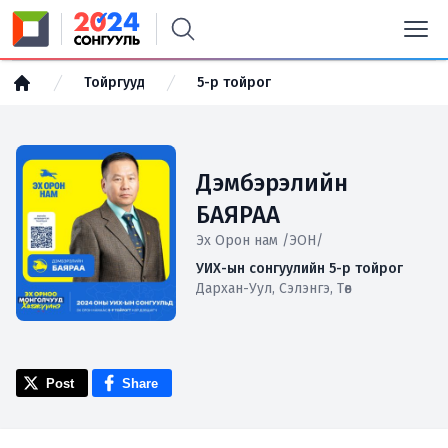
Тойргууд
5-р тойрог
Дэмбэрэлийн
БАЯРАА
Эх Орон нам /ЭОН/
УИХ-ын сонгуулийн 5-р тойрог
Дархан-Уул, Сэлэнгэ, Төв
Post
Share