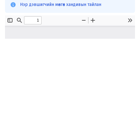
Нэр дэвшигчийн мөнгөн хандивын тайлан