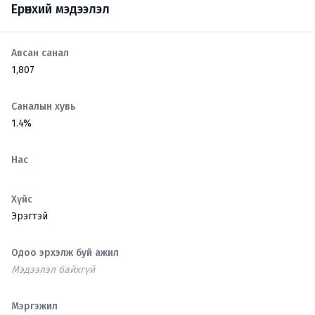
Ерөнхий мэдээлэл
Авсан санал
1,807
Саналын хувь
1.4%
Нас
Хүйс
Эрэгтэй
Одоо эрхэлж буй ажил
Мэдээлэл байхгүй
Мэргэжил