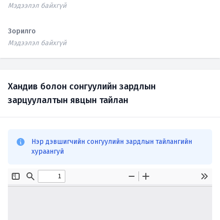
Мэдээлэл байхгүй
Зорилго
Мэдээлэл байхгүй
Хандив болон сонгуулийн зардлын
зарцуулалтын явцын тайлан
Нэр дэвшигчийн сонгуулийн зардлын тайлангийн
хураангуй