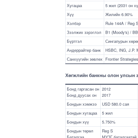
Хугацаа
5 жил (2031 он х
Хүү
Жилийн 6.90%
Хэлбэр
Rule 144A / Reg 
Зээлжих зэрэглэл
B1 (Moody's) / BB
Бүртгэл
Сингапурын хөрө
Андеррайтер банк
HSBC, ING, J.P. 
Санхүүгийн зөвлөх
Frontier Strategie
Хөгжлийн банкны олон улсын з
Бонд гаргасан он
2012
Бонд дуусах он
2017
Бондын хэмжээ
USD 580.0 сая
Бондын хугацаа
5 жил
Бондын хүү
5.750%
Бондын төрөл
Reg S
Баталгаа
МУЗГ баталгаатай