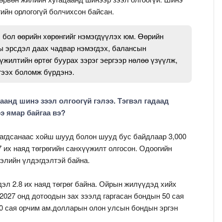
гийн орлогогүй болчихсон байсан.
 бол өөрийн хөрөнгийг нэмэгдүүлэх юм. Өөрийн
ы эрсдэл даах чадвар нэмэгдэх, балансын
үжилтийн өртөг буурах зэрэг эергээр нөлөө үзүүлж,
гээх боломж бүрдэнэ.
аанд шинэ зээл олгоогүй гэлээ. Тэгвэл гадаад
э ямар байгаа вэ?
лагдсанаас хойш шууд болон шууд бус байдлаар 3,000
7 их наяд төгрөгийн санхүүжилт олгосон. Одоогийн
ээлийн үлдэгдэлтэй байна.
дэл 2.8 их наяд төгрөг байна. Ойрын жилүүдэд хийх
 2027 онд дотоодын зах зээлд гаргасан бондын 50 сая
50 сая орчим ам.долларын олон улсын бондын эргэн