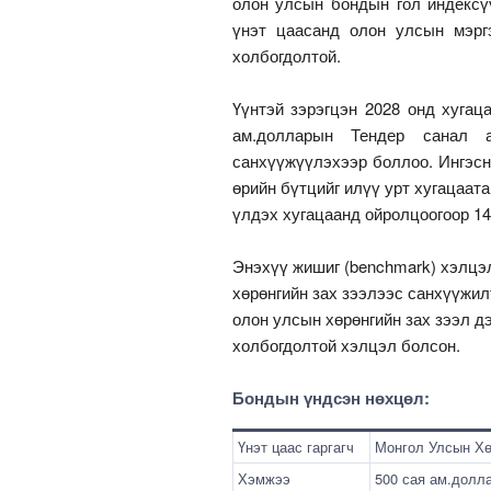
олон улсын бондын гол индексү
үнэт цаасанд олон улсын мэрг
холбогдолтой.
Үүнтэй зэрэгцэн 2028 онд хугаца
ам.долларын Тендер санал 
санхүүжүүлэхээр боллоо. Ингэсн
өрийн бүтцийг илүү урт хугацаат
үлдэх хугацаанд ойролцоогоор 14
Энэхүү жишиг (benchmark) хэлцэ
хөрөнгийн зах зээлээс санхүүжил
олон улсын хөрөнгийн зах зээл д
холбогдолтой хэлцэл болсон.
Бондын үндсэн нөхцөл:
Үнэт цаас гаргагч
Монгол Улсын Х
Хэмжээ
500 сая ам.долл