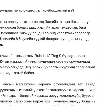
уудаас ямар онцлог, ач холбогдолтой вэ?
нкны олон улсын зах зээлд Засгийн газрын баталгаагүй,
лжаалсан бондуудаас хамгийн эрэлт өндөртэй, бага
. Тухайлбал, энэхүү бонд 2025 онд хаалттай хэлбэрээр
, жилийн 8.5 хувийн хүүтэй бондоос хугацааны хувьд
н.
жлийн банкны анхны Rule 144A/Reg S бүтэцтэй олон
У-ын мэргэжлийн институционал хөрөнгө оруулагчдад
гө оруулагчдад Reg S зохицуулалтын хүрээнд зэрэг санал
лгахад таатай байна.
н улсын мэргэжлийн хөрөнгө оруулагчдын зах зээлд
руулагчдын итгэлийг дахин баталгаажуулж чадсан. Шинэ
ийн газрын бондтой харьцах зөрүү мэдэгдэхүйц буурсан
үнэлгээ сайжирсны илрэл юм. Түүнчлэн энэхүү бонд нь