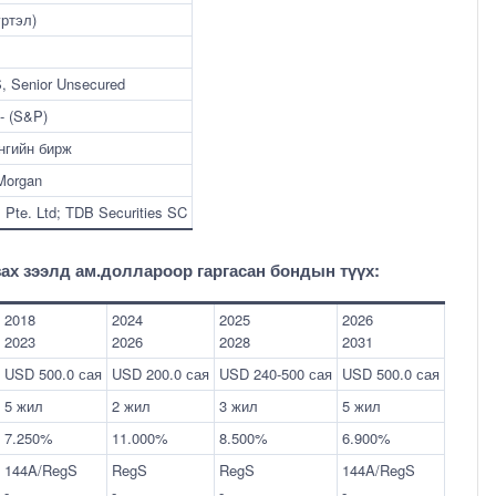
үртэл)
S, Senior Unsecured
- (S&P)
нгийн бирж
Morgan
s Pte. Ltd; TDB Securities SC
ах зээлд ам.доллароор гаргасан бондын түүх:
2018
2024
2025
2026
2023
2026
2028
2031
USD 500.0 сая
USD 200.0 сая
USD 240-500 сая
USD 500.0 сая
5 жил
2 жил
3 жил
5 жил
7.250%
11.000%
8.500%
6.900%
144A/RegS
RegS
RegS
144A/RegS
-
-
-
-