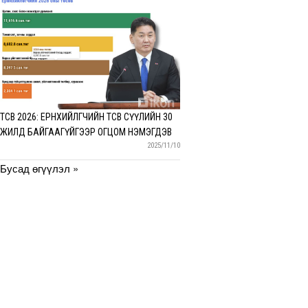
ТӨСӨВ 2026: ЕРӨНХИЙЛӨГЧИЙН ТӨСӨВ СҮҮЛИЙН 30
ЖИЛД БАЙГААГҮЙГЭЭР ОГЦОМ НЭМЭГДЭВ
2025/11/10
Бусад өгүүлэл »