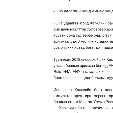
-
Энэ удаагийн бонд өмнөх бонд
- Энэ удаагийн бонд Хөгжлийн ба
бие даан нээлттэй хэлбэрээр ари
хүүтэй бонд гэдгээрээ онцлогтой
арилжаалсан 3 жилийн хугацаатай
урт, хүүний хувьд бага гарч чадса
Түүнчлэн, 2018 оноос хойших Хөг
улсын бондын арилжаа бөгөөд АН
Rule 144A, АНУ-аас гаднах хөрөн
болгосноороо онцлог болсныг дуу
Ингэснээр Хөгжлийн банк оло
амжилттай эргэн ирж, хөрөнгө о
бондын өгөөж Монгол Улсын Засг
нь Хөгжлийн банкны эрсдэлийн 