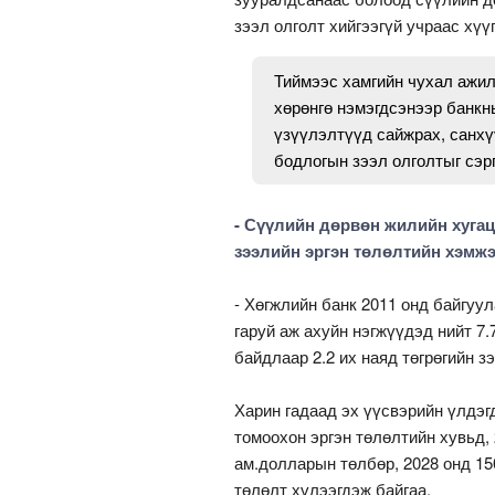
зээл олголт хийгээгүй учраас хүү
Тиймээс хамгийн чухал ажил
хөрөнгө нэмэгдсэнээр банкн
үзүүлэлтүүд сайжрах, санхү
бодлогын зээл олголтыг сэр
- Сүүлийн дөрвөн жилийн хугац
зээлийн эргэн төлөлтийн хэмжэ
- Хөгжлийн банк 2011 онд байгуу
гаруй аж ахуйн нэгжүүдэд нийт 7.
байдлаар 2.2 их наяд төгрөгийн з
Харин гадаад эх үүсвэрийн үлдэг
томоохон эргэн төлөлтийн хувьд,
ам.долларын төлбөр, 2028 онд 1
төлөлт хүлээгдэж байгаа.