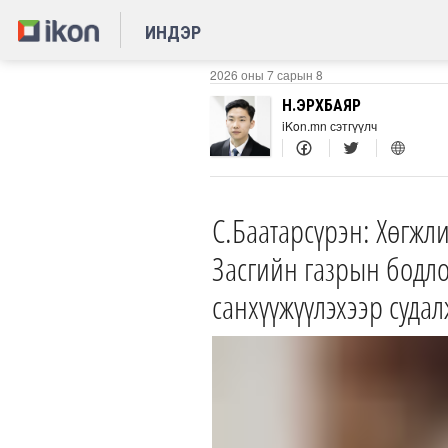
ИНДЭР
2026 оны 7 сарын 8
Н.ЭРХБАЯР
iKon.mn сэтгүүлч
С.Баатарсүрэн: Хөгжл
Засгийн газрын бодло
санхүүжүүлэхээр суда