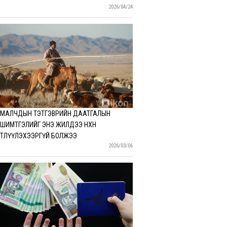
2026/04/24
МАЛЧДЫН ТЭТГЭВРИЙН ДААТГАЛЫН
ШИМТГЭЛИЙГ ЭНЭ ЖИЛДЭЭ НӨХӨН
ТӨЛҮҮЛЭХЭЭРГҮЙ БОЛЖЭЭ
2026/03/06