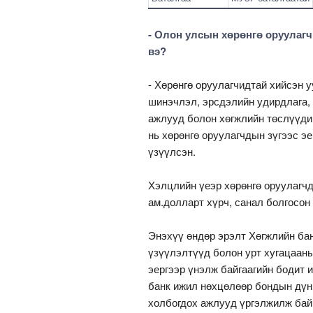
- Олон улсын хөрөнгө оруулаг
вэ?
- Хөрөнгө оруулагчидтай хийсэн 
шинэчлэл, эрсдэлийн удирдлага,
ажлууд болон хөгжлийн төслүүди
нь хөрөнгө оруулагчдын зүгээс э
үзүүлсэн.
Хэлцлийн үеэр хөрөнгө оруулагчд
ам.долларт хүрч, санал болгосон
Энэхүү өндөр эрэлт Хөгжлийн ба
үзүүлэлтүүд болон урт хугацааны
эергээр үнэлж байгаагийн бодит 
банк ижил нөхцөлөөр бондын дүн
холбогдох ажлууд үргэлжилж бай