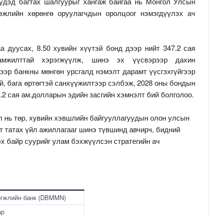
үдэд багтах шалгуурыг хангаж байгаа нь Монгол Улсын
эжлийн хөрөнгө оруулагчдын оролцоог нэмэгдүүлэх ач
а дуусах, 8.50 хувийн хүүтэй бонд дээр нийт 347.2 сая
амжилттай хэрэгжүүлж, шинэ эх үүсвэрээр дахин
ээр банкны мөнгөн урсгалд нэмэлт дарамт үүсгэхгүйгээр
ай, бага өртөгтэй санхүүжилтээр сэлбэж, 2028 оны бондын
.2 сая ам.долларын эдийн засгийн хэмнэлт бий болголоо.
л нь төр, хувийн хэвшлийн байгууллагуудын олон улсын
т татах үйл ажиллагааг шинэ түвшинд авчирч, бидний
эх байр суурийг улам бэхжүүлсэн стратегийн ач
өгжлийн банк (DBMMN)
ар