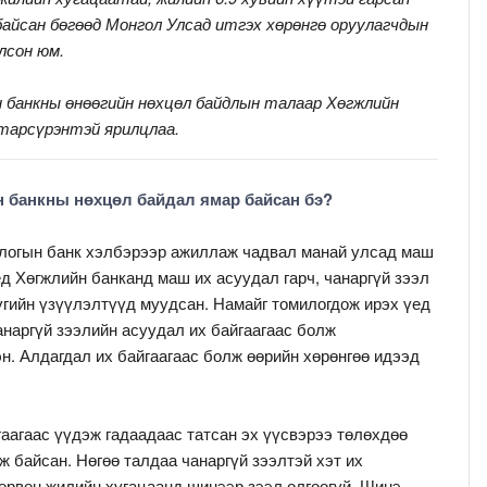
байсан бөгөөд Монгол Улсад итгэх хөрөнгө оруулагчдын
лсон юм.
н банкны өнөөгийн нөхцөл байдлын талаар Хөгжлийн
атарсүрэнтэй ярилцлаа.
н банкны нөхцөл байдал ямар байсан бэ?
одлогын банк хэлбэрээр ажиллаж чадвал манай улсад маш
ед Хөгжлийн банканд маш их асуудал гарч, чанаргүй зээл
гийн үзүүлэлтүүд муудсан. Намайг томилогдож ирэх үед
анаргүй зээлийн асуудал их байгаагаас болж
н. Алдагдал их байгаагаас болж өөрийн хөрөнгөө идээд
аагаас үүдэж гадаадаас татсан эх үүсвэрээ төлөхдөө
 байсан. Нөгөө талдаа чанаргүй зээлтэй хэт их
өрвөн жилийн хугацаанд шинээр зээл олгоогүй. Шинэ