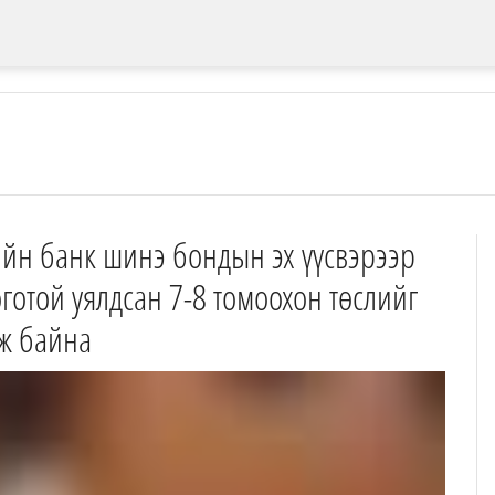
ийн банк шинэ бондын эх үүсвэрээр
готой уялдсан 7-8 томоохон төслийг
лж байна