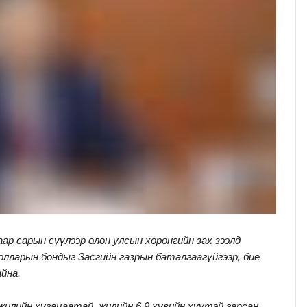
аар сарын сүүлээр олон улсын хөрөнгийн зах зээлд
олларын бондыг Засгийн газрын баталгаагүйгээр, бие
йна.
жилийн хугацаатай, жилийн 6.9 хувийн хүүтэй гарсан