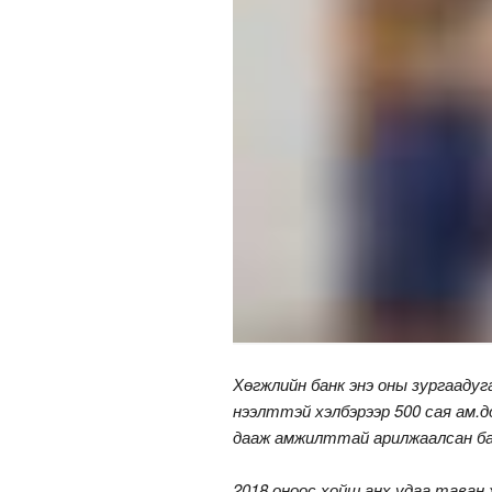
Хөгжлийн банк энэ оны зургаадуг
нээлттэй хэлбэрээр 500 сая ам.д
дааж амжилттай арилжаалсан ба
2018 оноос хойш анх удаа таван 