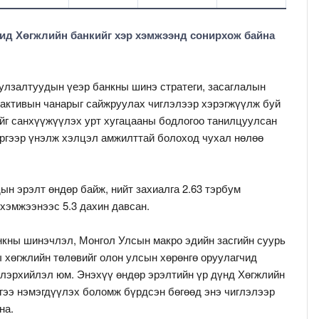
чид Хөгжлийн банкийг хэр хэмжээнд сонирхож байна
уулзалтуудын үеэр банкны шинэ стратеги, засаглалын
 активын чанарыг сайжруулах чиглэлээр хэрэгжүүлж буй
йг санхүүжүүлэх урт хугацааны бодлогоо танилцуулсан
ергээр үнэлж хэлцэл амжилттай болоход чухал нөлөө
ын эрэлт өндөр байж, нийт захиалга 2.63 тэрбум
 хэмжээнээс 5.3 дахин давсан.
нкны шинэчлэл, Монгол Улсын макро эдийн засгийн суурь
 хөгжлийн төлөвийг олон улсын хөрөнгө оруулагчид
илэрхийлэл юм. Энэхүү өндөр эрэлтийн үр дүнд Хөгжлийн
гээ нэмэгдүүлэх боломж бүрдсэн бөгөөд энэ чиглэлээр
на.