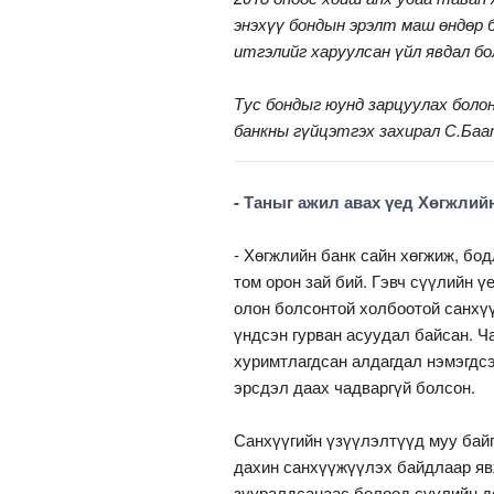
энэхүү бондын эрэлт маш өндөр 
итгэлийг харуулсан үйл явдал бо
Тус бондыг юунд зарцуулах боло
банкны гүйцэтгэх захирал С.Ба
- Таныг ажил авах үед Хөгжлий
- Хөгжлийн банк сайн хөгжиж, б
том орон зай бий. Гэвч сүүлийн ү
олон болсонтой холбоотой санхүү
үндсэн гурван асуудал байсан. Ч
хуримтлагдсан алдагдал нэмэгдсэ
эрсдэл даах чадваргүй болсон.
Санхүүгийн үзүүлэлтүүд муу байг
дахин санхүүжүүлэх байдлаар явж
зууралдсанаас болоод сүүлийн д