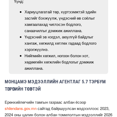
Үүнд:
Хариуцлагатай төр, хүртээмжтэй эдийн
засгийг бэхжүүлж, үндэсний өв соёлыг
хамгаалахад чиглэсэн бодлого,
санаачилгыг дэмжиж ажиллана.
Үндэсний эв нэгдэл, аюулгүй байдлыг
хангаж, хөгжилд хөтлөх гадаад бодлого
хэрэгжүүлнэ.
Нийгмийн хөгжил, ногоон болон хот,
хөдөөгийн хөгжлийн бодлогыг дэмжиж
ажиллана.
МОНЦАМЭ МЭДЭЭЛЛИЙН АГЕНТЛАГ 5.7 ТЭРБУМ
ТӨГРӨГИЙН ТӨСӨВТЭЙ
Ерөнхийлөгчийн тамгын газраас албан ёсоор
shilendans.gov.mn
сайтад байршуулсан мэдээллээс 2023,
2024 оны цалин болон албан томилолтын мэдээллийг 2026