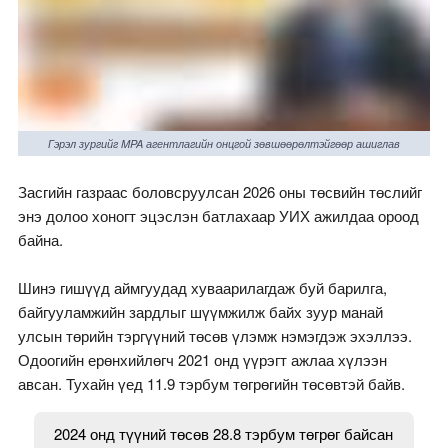
Гэрэл зургийг MPA агентлагийн онцгой зөвшөөрөлтэйгөөр ашиглав
Засгийн газраас боловсруулсан 2026 оны төсвийн төслийг
энэ долоо хоногт эцэслэн батлахаар УИХ ажилдаа ороод
байна.
Шинэ гишүүд аймгуудад хуваарилагдаж буй барилга,
байгууламжийн зардлыг шүүмжилж байх зуур манай
улсын төрийн тэргүүний төсөв үлэмж нэмэгдэж эхэллээ.
Одоогийн ерөнхийлөгч 2021 онд үүрэгт ажлаа хүлээн
авсан. Тухайн үед 11.9 тэрбум төгрөгийн төсөвтэй байв.
2024 онд түүний төсөв 28.8 тэрбум төгрөг байсан