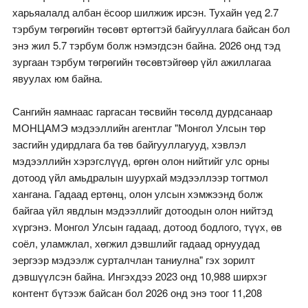
харьяалалд албан ёсоор шилжиж ирсэн. Тухайн үед 2.7
тэрбум төгрөгийн төсөвт өртөгтэй байгууллага байсан бол
энэ жил 5.7 тэрбум болж нэмэгдсэн байна. 2026 онд тэд
зургаан тэрбум төгрөгийн төсөвтэйгөөр үйл ажиллагаа
явуулах юм байна.
Сангийн яамнаас гаргасан төсвийн төсөлд дурдсанаар
МОНЦАМЭ мэдээллийн агентлаг "Монгол Улсын төр
засгийн удирдлага ба төв байгууллагууд, хэвлэл
мэдээллийн хэрэгслүүд, өргөн олон нийтийг улс орны
дотоод үйл амьдралын шуурхай мэдээллээр тогтмол
хангана. Гадаад ертөнц, олон улсын хэмжээнд болж
байгаа үйл явдлын мэдээллийг дотоодын олон нийтэд
хүргэнэ. Монгол Улсын гадаад, дотоод бодлого, түүх, өв
соёл, уламжлал, хөгжил дэвшлийг гадаад орнуудад
эергээр мэдээлж сурталчлан таниулна" гэх зорилт
дэвшүүлсэн байна. Ингэхдээ 2023 онд 10,988 ширхэг
контент бүтээж байсан бол 2026 онд энэ тоог 11,208