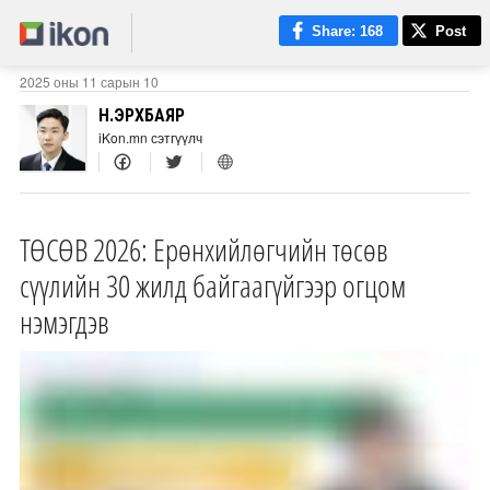
Share
: 168
Post
2025 оны 11 сарын 10
Н.ЭРХБАЯР
iKon.mn сэтгүүлч
ТӨСӨВ 2026: Ерөнхийлөгчийн төсөв
сүүлийн 30 жилд байгаагүйгээр огцом
нэмэгдэв