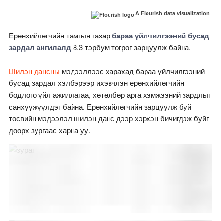
A Flourish data visualization
Ерөнхийлөгчийн тамгын газар
бараа үйлчилгээний бусад
зардал ангилалд
8.3 тэрбум төгрөг зарцуулж байна.
Шилэн дансны
мэдээллээс харахад бараа үйлчилгээний
бусад зардал хэлбэрээр ихэвчлэн ерөнхийлөгчийн
бодлого үйл ажиллагаа, хөтөлбөр арга хэмжээний зардлыг
санхүүжүүлдэг байна. Ерөнхийлөгчийн зарцуулж буй
төсвийн мэдээлэл шилэн данс дээр хэрхэн бичигдэж буйг
доорх зургаас харна уу.