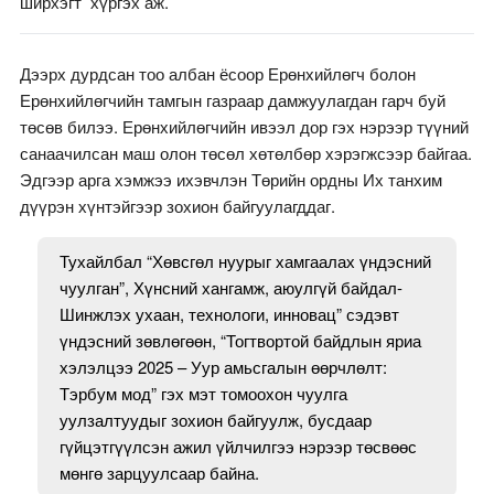
ширхэгт ​​​хүргэх аж.
Дээрх дурдсан тоо албан ёсоор Ерөнхийлөгч болон
Ерөнхийлөгчийн тамгын газраар дамжуулагдан гарч буй
төсөв билээ. Ерөнхийлөгчийн ивээл дор гэх нэрээр түүний
санаачилсан маш олон төсөл хөтөлбөр хэрэгжсээр байгаа.
Эдгээр арга хэмжээ ихэвчлэн Төрийн ордны Их танхим
дүүрэн хүнтэйгээр зохион байгуулагддаг.
Тухайлбал “Хөвсгөл нуурыг хамгаалах үндэсний
чуулган”, Хүнсний хангамж, аюулгүй байдал-
Шинжлэх ухаан, технологи, инновац” сэдэвт
үндэсний зөвлөгөөн, “Тогтвортой байдлын яриа
хэлэлцээ 2025 – Уур амьсгалын өөрчлөлт:
Тэрбум мод” гэх мэт томоохон чуулга
уулзалтуудыг зохион байгуулж, бусдаар
гүйцэтгүүлсэн ажил үйлчилгээ нэрээр төсвөөс
мөнгө зарцуулсаар байна.