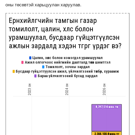
оны төсөвтэй харьцуулан харуулав.