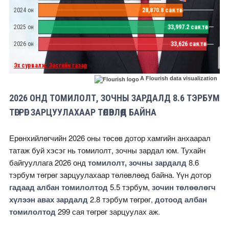
A Flourish data visualization
2026 ОНД ТОМИЛОЛТ, ЗОЧНЫ ЗАРДАЛД 8.6 ТЭРБУМ
ТӨГРӨГ ЗАРЦУУЛАХААР ТӨЛӨВЛӨӨД БАЙНА
Ерөнхийлөгчийн 2026 оны төсөв дотор хамгийн анхаарал
татаж буй хэсэг нь томилолт, зочны зардал юм. Тухайн
байгууллага 2026 онд
томилолт, зочны зардалд
8.6
тэрбум төгрөг зарцуулахаар төлөвлөөд байна. Үүн дотор
гадаад албан томилолтод
5.5 тэрбум,
зочин төлөөлөгч
хүлээн авах зардалд
2.8 тэрбум төгрөг,
дотоод албан
томилолтод
299 сая төгрөг зарцуулах аж.