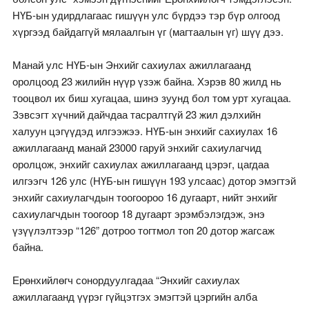
НҮБ-ын удирдлагаас гишүүн улс бүрдээ тэр бүр олгоод
хүргээд байдаггүй мялаалгын үг (магтаалын үг) шүү дээ.
Манай улс НҮБ-ын Энхийг сахиулах ажиллагаанд
оролцоод 23 жилийн нүүр үзэж байна. Хэрэв 80 жилд нь
тооцвол их биш хугацаа, шинэ зуунд бол том урт хугацаа.
Зэвсэгт хүчний дайчдаа тасралтгүй 23 жил дэлхийн
халуун цэгүүдэд илгээжээ. НҮБ-ын энхийг сахиулах 16
ажиллагаанд манай 23000 гаруй энхийг сахиулагчид
оролцож, энхийг сахиулах ажиллагаанд цэрэг, цагдаа
илгээгч 126 улс (НҮБ-ын гишүүн 193 улсаас) дотор эмэгтэй
энхийг сахиулагчдын тоогоороо 16 дугаарт, нийт энхийг
сахиулагчдын тоогоор 18 дугаарт эрэмбэлэгдэж, энэ
үзүүлэлтээр “126” дотроо тогтмол топ 20 дотор жагсаж
байна.
Ерөнхийлөгч сонордуулгадаа “Энхийг сахиулах
ажиллагаанд үүрэг гүйцэтгэх эмэгтэй цэргийн алба