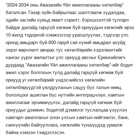
“2024-2034 оны Авазагийн Үйл ажиллагааны хөтөлбөр”
баталсан. Газар зүйн байршлаас шалтгаалж худалдаа,
эдийн засгийн хувьд ямагт сорилт, бэрхшээлтэй тулгарч
байдаг далайд гарцгүй хөгжиж буй орнуудын хөгжлийг ирэх
10 жилд тодорхой хэмжээгээр урагшлуулах, тэдгээр улс
оронд амьдарч буй 600 гаруй сая хүний амьдрал ахуйд
эерэг өөрчлөлт авчрах тус хөтөлбөрийн хэрэгжилтийг
хангах үүрэг амлалтыг улс орнууд авсныг Ерөнхийлөгч
дурдаад “Авазагийн Үйл ажиллагааны хөтөлбөр”-ийг бодит
ажил хэрэг болгохын тулд далайд гарцгүй хөгжиж буй
орнууд уг хөтөлбөрийг үндэснийхээ хөгжлийн
хөтөлбөрүүдтэй уялдуулахын сацуу бүх талын нөөц,
бололцоог ашиглан бүс нутгийн интеграцчлал, хамтын
ажиллагааг эрчимжүүлэх, далайд гарцгүй хөгжиж буй
орнуудыг дэмжин, бодитой дэмжлэг туслалцаа үзүүлэн
хамтарч ажиллахыг олон улсын хамтын нийгэмлэг, банк,
санхүүгийн байгууллага, хөгжлийн түншүүдэд уриалж
байна хэмээн тэмдэглэсэн.