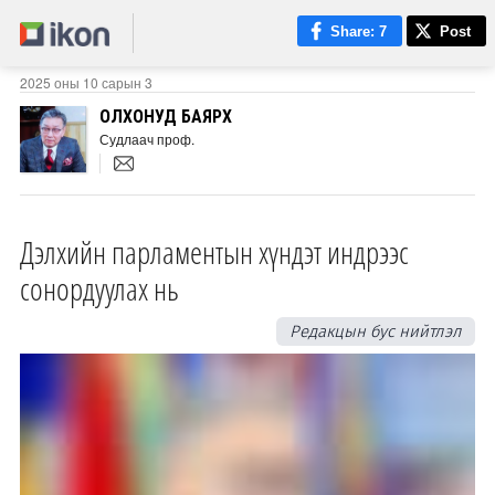
Share
: 7
Post
2025 оны 10 сарын 3
ОЛХОНУД БАЯРХҮҮ
Судлаач проф.
Дэлхийн парламентын хүндэт индрээс
сонордуулах нь
Редакцын бус нийтлэл