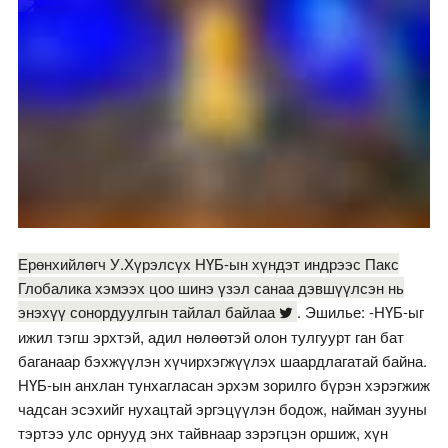
Ерөнхийлөгч У.Хүрэлсүх НҮБ-ын хүндэт индрээс Пакс
Глобалика хэмээх цоо шинэ үзэл санаа дэвшүүлсэн нь
энэхүү сонордуулгын тайлал байлаа
. Эшилье: -НҮБ-ыг
ижил тэгш эрхтэй, адил нөлөөтэй олон тулгуурт ган бат
баганаар бэхжүүлэн хүчирхэгжүүлэх шаардлагатай байна.
НҮБ-ын анхлан тунхагласан эрхэм зорилго бүрэн хэрэгжиж
чадсан эсэхийг нухацтай эргэцүүлэн бодож, найман зууны
тэртээ улс орнууд энх тайвнаар зэрэгцэн оршиж, хүн