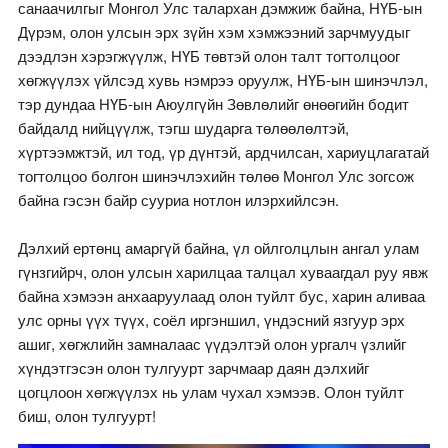
санаачилгыг Монгол Улс талархан дэмжиж байна, НҮБ-ын
Дүрэм, олон улсын эрх зүйн хэм хэмжээний зарчмуудыг
дээдлэн хэрэгжүүлж, НҮБ төвтэй олон талт тогтолцоог
хөгжүүлэх үйлсэд хувь нэмрээ оруулж, НҮБ-ын шинэчлэл,
тэр дундаа НҮБ-ын Аюулгүйн Зөвлөлийг өнөөгийн бодит
байдалд нийцүүлж, тэгш шударга төлөөлөлтэй,
хүртээмжтэй, ил тод, үр дүнтэй, ардчилсан, хариуцлагатай
тогтолцоо болгон шинэчлэхийн төлөө Монгол Улс зогсож
байна гэсэн байр сууриа нотлон илэрхийлсэн.
Дэлхий ертөнц амаргүй байна, үл ойлголцлын ангал улам
гүнзгийрч, олон улсын харилцаа талцал хуваагдал руу явж
байна хэмээн анхааруулаад олон туйлт бус, харин аливаа
улс орны үүх түүх, соёл иргэншил, үндэсний язгуур эрх
ашиг, хөгжлийн замналаас үүдэлтэй олон ургалч үзлийг
хүндэтгэсэн олон тулгуурт зарчмаар даян дэлхийг
цогцлоон хөгжүүлэх нь улам чухал хэмээв. Олон туйлт
биш, олон тулгуурт!