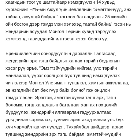
хаагчдын тоог үе шаттайгаар нэмэгдүүлэн 14 хувьд
хүргэснийг НҮБ-ын Аюулгүйн Зөвлөлийн “Эмэгтэйчүүд, энх
тайван, аюулгүй байдал” тогтоол батлагдсаны 25 жилийн
ойн босгон дээр тэмдэглэн хэлэхэд таатай байна” гэсэн нь
жендэрийн асуудал Монгол Төрийн хувьд тэргүүлэх
хэмжээнд тавигддагийг илтгэсэн хэрэг болов уу.
Ерөнхийлөгчийн сонордуулгын дарааллыг алгасаад
жендэрийн эрх тэгш байдлыг хангах төрийн бодлогын
хэсэг рүү оръё. “Эмэгтэйчүүдийн нийгэм, улс төрийн
манлайлал, үүрэг оролцоог бүх түвшинд нэмэгдүүлэх
чиглэлээр Монгол Улс ямагт түншлэл, хамтын ажиллагаа,
эв нэгдлийн бат бөх гүүр байх болно” гэж онцлон
тэмдэглэсэн. Эрэгтэй, эмэгтэй хүний тэгш эрх, тэгш
боломж, тэгш хандлагын баталгааг хангах нөхцөлийг
бүрдүүлэх, жендэрийн ялгаварлан гадуурхалтаас
урьдчилан сэргийлэх, түүнийг арилгахад манай улс бүх
хүч чармайлтаа чиглүүлдэг. Тухайлбал шийдвэр гаргах
түвшинд жендэрийн эрх тэгш байдал, эмэгтэйчүүдийн