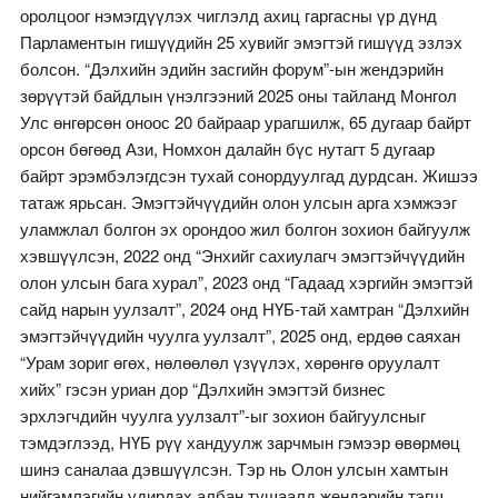
оролцоог нэмэгдүүлэх чиглэлд ахиц гаргасны үр дүнд
Парламентын гишүүдийн 25 хувийг эмэгтэй гишүүд эзлэх
болсон. “Дэлхийн эдийн засгийн форум”-ын жендэрийн
зөрүүтэй байдлын үнэлгээний 2025 оны тайланд Монгол
Улс өнгөрсөн оноос 20 байраар урагшилж, 65 дугаар байрт
орсон бөгөөд Ази, Номхон далайн бүс нутагт 5 дугаар
байрт эрэмбэлэгдсэн тухай сонордуулгад дурдсан. Жишээ
татаж ярьсан. Эмэгтэйчүүдийн олон улсын арга хэмжээг
уламжлал болгон эх орондоо жил болгон зохион байгуулж
хэвшүүлсэн, 2022 онд “Энхийг сахиулагч эмэгтэйчүүдийн
олон улсын бага хурал”, 2023 онд “Гадаад хэргийн эмэгтэй
сайд нарын уулзалт”, 2024 онд НҮБ-тай хамтран “Дэлхийн
эмэгтэйчүүдийн чуулга уулзалт”, 2025 онд, ердөө саяхан
“Урам зориг өгөх, нөлөөлөл үзүүлэх, хөрөнгө оруулалт
хийх” гэсэн уриан дор “Дэлхийн эмэгтэй бизнес
эрхлэгчдийн чуулга уулзалт”-ыг зохион байгуулсныг
тэмдэглээд, НҮБ рүү хандуулж зарчмын гэмээр өвөрмөц
шинэ саналаа дэвшүүлсэн. Тэр нь Олон улсын хамтын
нийгэмлэгийн удирдах албан тушаалд жендэрийн тэгш