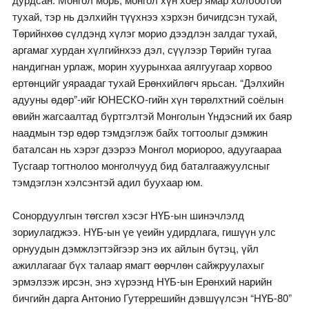
тухай, тэр нь дэлхийн түүхнээ хэрхэн бичигдсэн тухай,
Төрийнхөө сүлдэнд хүлэг морио дээдлэн залдаг тухай,
аргамаг хурдан хүлгийнхээ дэл, сүүлээр Төрийн тугаа
нандигнан урлаж, морин хуурынхаа аялгуугаар хорвоо
ертөнцийг уяраадаг тухай Ерөнхийлөгч ярьсан. “Дэлхийн
адууны өдөр”-ийг ЮНЕСКО-гийн хүн төрөлхтний соёлын
өвийн жагсаалтад бүртгэлтэй Монголын Үндэсний их баяр
наадмын тэр өдөр тэмдэглэж байх тогтоолыг дэмжин
баталсан нь хэрэг дээрээ Монгол мориороо, адуугаараа
Тусгаар тогтнолоо монголчууд бид баталгаажуулсныг
тэмдэглэн хэлсэнтэй адил буухаар юм.
Сонордуулгын төгсгөл хэсэг НҮБ-ын шинэчлэлд
зориулагджээ. НҮБ-ын үе үеийн удирдлага, гишүүн улс
орнуудын дэмжлэгтэйгээр энэ их айлын бүтэц, үйл
ажиллагааг бүх талаар ямагт өөрчлөн сайжруулахыг
эрмэлзэж ирсэн, энэ хүрээнд НҮБ-ын Ерөнхий нарийн
бичгийн дарга Антонио Гутеррешийн дэвшүүлсэн “НҮБ-80”