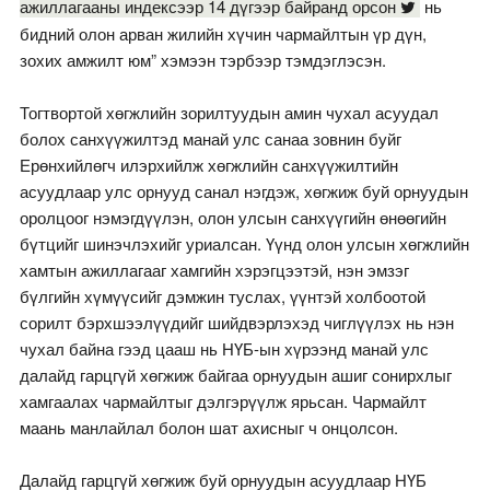
ажиллагааны индексээр 14 дүгээр байранд орсон
нь
бидний олон арван жилийн хүчин чармайлтын үр дүн,
зохих амжилт юм” хэмээн тэрбээр тэмдэглэсэн.
Тогтвортой хөгжлийн зорилтуудын амин чухал асуудал
болох санхүүжилтэд манай улс санаа зовнин буйг
Ерөнхийлөгч илэрхийлж хөгжлийн санхүүжилтийн
асуудлаар улс орнууд санал нэгдэж, хөгжиж буй орнуудын
оролцоог нэмэгдүүлэн, олон улсын санхүүгийн өнөөгийн
бүтцийг шинэчлэхийг уриалсан. Үүнд олон улсын хөгжлийн
хамтын ажиллагааг хамгийн хэрэгцээтэй, нэн эмзэг
бүлгийн хүмүүсийг дэмжин туслах, үүнтэй холбоотой
сорилт бэрхшээлүүдийг шийдвэрлэхэд чиглүүлэх нь нэн
чухал байна гээд цааш нь НҮБ-ын хүрээнд манай улс
далайд гарцгүй хөгжиж байгаа орнуудын ашиг сонирхлыг
хамгаалах чармайлтыг дэлгэрүүлж ярьсан. Чармайлт
маань манлайлал болон шат ахисныг ч онцолсон.
Далайд гарцгүй хөгжиж буй орнуудын асуудлаар НҮБ