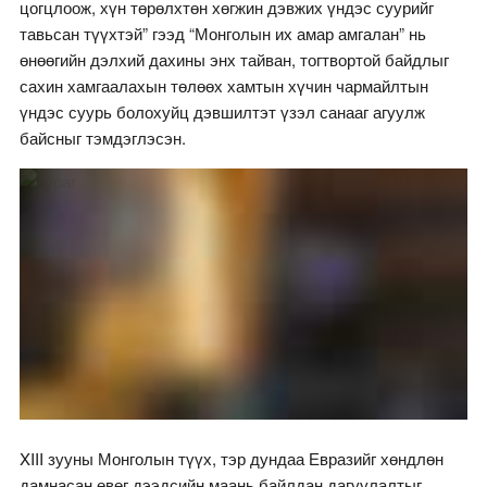
цогцлоож, хүн төрөлхтөн хөгжин дэвжих үндэс суурийг
тавьсан түүхтэй” гээд “Монголын их амар амгалан” нь
өнөөгийн дэлхий дахины энх тайван, тогтвортой байдлыг
сахин хамгаалахын төлөөх хамтын хүчин чармайлтын
үндэс суурь болохуйц дэвшилтэт үзэл санааг агуулж
байсныг тэмдэглэсэн.
XIII зууны Монголын түүх, тэр дундаа Евразийг хөндлөн
дамнасан өвөг дээдсийн маань байлдан дагуулалтыг