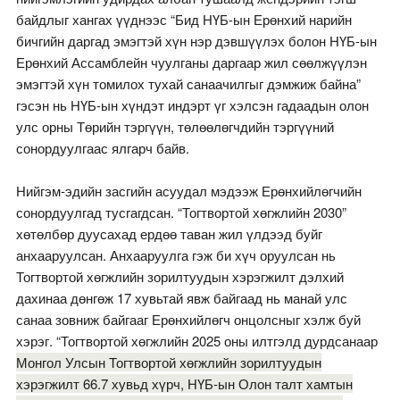
байдлыг хангах үүднээс “Бид НҮБ-ын Ерөнхий нарийн
бичгийн даргад эмэгтэй хүн нэр дэвшүүлэх болон НҮБ-ын
Ерөнхий Ассамблейн чуулганы даргаар жил сөөлжүүлэн
эмэгтэй хүн томилох тухай санаачилгыг дэмжиж байна”
гэсэн нь НҮБ-ын хүндэт индэрт үг хэлсэн гадаадын олон
улс орны Төрийн тэргүүн, төлөөлөгчдийн тэргүүний
сонордуулгаас ялгарч байв.
Нийгэм-эдийн засгийн асуудал мэдээж Ерөнхийлөгчийн
сонордуулгад тусгагдсан. “Тогтвортой хөгжлийн 2030”
хөтөлбөр дуусахад ердөө таван жил үлдээд буйг
анхааруулсан. Анхааруулга гэж би хүч оруулсан нь
Тогтвортой хөгжлийн зорилтуудын хэрэгжилт дэлхий
дахинаа дөнгөж 17 хувьтай явж байгаад нь манай улс
санаа зовниж байгааг Ерөнхийлөгч онцолсныг хэлж буй
хэрэг. “Тогтвортой хөгжлийн 2025 оны илтгэлд дурдсанаар
Монгол Улсын Тогтвортой хөгжлийн зорилтуудын
хэрэгжилт 66.7 хувьд хүрч, НҮБ-ын Олон талт хамтын