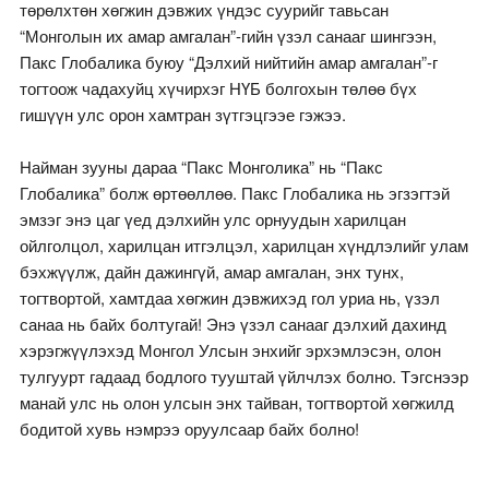
төрөлхтөн хөгжин дэвжих үндэс суурийг тавьсан
“Монголын их амар амгалан”-гийн үзэл санааг шингээн,
Пакс Глобалика буюу “Дэлхий нийтийн амар амгалан”-г
тогтоож чадахуйц хүчирхэг НҮБ болгохын төлөө бүх
гишүүн улс орон хамтран зүтгэцгээе гэжээ.
Найман зууны дараа “Пакс Монголика” нь “Пакс
Глобалика” болж өртөөллөө. Пакс Глобалика нь эгзэгтэй
эмзэг энэ цаг үед дэлхийн улс орнуудын харилцан
ойлголцол, харилцан итгэлцэл, харилцан хүндлэлийг улам
бэхжүүлж, дайн дажингүй, амар амгалан, энх тунх,
тогтвортой, хамтдаа хөгжин дэвжихэд гол уриа нь, үзэл
санаа нь байх болтугай! Энэ үзэл санааг дэлхий дахинд
хэрэгжүүлэхэд Монгол Улсын энхийг эрхэмлэсэн, олон
тулгуурт гадаад бодлого тууштай үйлчлэх болно. Тэгснээр
манай улс нь олон улсын энх тайван, тогтвортой хөгжилд
бодитой хувь нэмрээ оруулсаар байх болно!