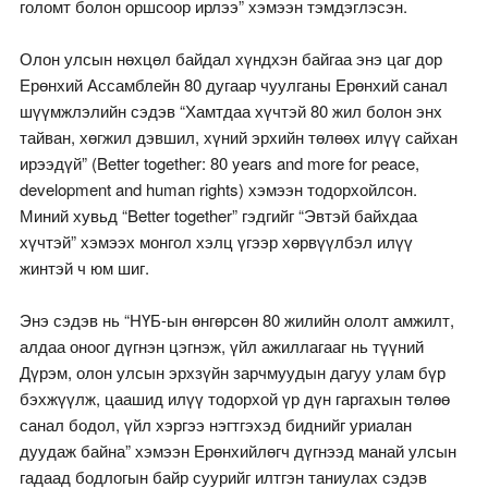
голомт болон оршсоор ирлээ” хэмээн тэмдэглэсэн.
Олон улсын нөхцөл байдал хүндхэн байгаа энэ цаг дор
Ерөнхий Ассамблейн 80 дугаар чуулганы Ерөнхий санал
шүүмжлэлийн сэдэв “Хамтдаа хүчтэй 80 жил болон энх
тайван, хөгжил дэвшил, хүний эрхийн төлөөх илүү сайхан
ирээдүй” (Better together: 80 years and more for peace,
development and human rights) хэмээн тодорхойлсон.
Миний хувьд “Better together” гэдгийг “Эвтэй байхдаа
хүчтэй” хэмээх монгол хэлц үгээр хөрвүүлбэл илүү
жинтэй ч юм шиг.
Энэ сэдэв нь “НҮБ-ын өнгөрсөн 80 жилийн ололт амжилт,
алдаа оноог дүгнэн цэгнэж, үйл ажиллагааг нь түүний
Дүрэм, олон улсын эрхзүйн зарчмуудын дагуу улам бүр
бэхжүүлж, цаашид илүү тодорхой үр дүн гаргахын төлөө
санал бодол, үйл хэргээ нэгтгэхэд биднийг уриалан
дуудаж байна” хэмээн Ерөнхийлөгч дүгнээд манай улсын
гадаад бодлогын байр суурийг илтгэн таниулах сэдэв