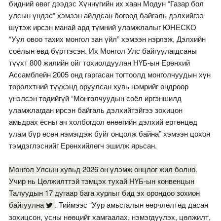
бидний өвөг дээдэс Хүннүгийн их хаан Модун “Газар бол
улсын үндэс” хэмээн айлдсан бөгөөд байгаль дэлхийгээ
шүтэж ирсэн манай ард түмний уламжлалыг ЮНЕСКО
“Уул овоо тахих монгол зан үйл” хэмээн нэрлэж, Дэлхийн
соёлын өвд бүртгэсэн. Их Монгол Улс байгуулагдсаны
түүхт 800 жилийн ойг тохиолдуулан НҮБ-ын Ерөнхий
Ассамблейн 2005 онд гаргасан тогтоолд монголчуудын хүн
төрөлхтний түүхэнд оруулсан хувь нэмрийг өндрөөр
үнэлсэн төдийгүй “Монголчуудын соёл иргэншилд
уламжлагдан ирсэн байгаль дэлхийтэйгээ зохицон
амьдрах ёсны ач холбогдол өнөөгийн дэлхий ертөнцөд
улам бүр өсөн нэмэгдэж буйг онцолж байна” хэмээн цохон
тэмдэглэснийг Ерөнхийлөгч эшилж ярьсан.
Монгол Улсын хувьд 2026 он үлэмж онцлог жил болно.
Учир нь Цөлжилттэй тэмцэх тухай НҮБ-ын конвенцын
Талуудын 17 дугаар бага хурлыг бид эх орондоо зохион
байгуулна
. Тиймээс “Уур амьсгалын өөрчлөлтөд дасан
зохицсон, усны нөөцийг хамгаалах, нэмэгдүүлэх, цөлжилт,