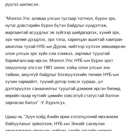
рүүгээ шилжсэн.
“Монгол Улс аливаа улсын тусгаар тогтнол, бүрэн эрх,
нутаг дэвсгэрийн бүрэн бүтэн байдлыг хүндэтгэж,
маргаантай асуудлыг эв зүйгээр шийдвэрлэх, хүний эрх,
эрх чөлөөг дээдлэх, эрх тэгш, харилцан ашигтай хамтран
ажиллах тухай НҮБ-ын Дүрэм, нийтээр хүлээн зөвшөөрсөн
олон улсын эрх зүйн хэм хэмжээ, зарчмыг тууштай
баримталсаар ирсэн. Монгол Улс НҮБ-ын бүрэн эрхт
гишүүнээр элссэн 1961 оноос хойш олон улсын энх
тайван, аюулгүй байдлыг бэхжүүлэхийн төлөөх НҮБ-ын
хүчин чармайлт, түүний дотор зэвсэг хураах, үл
дэлгэрүүлэх санаачилгыг тууштай дэмжиж ирсэн бөгөөд
өөрийн газар нутгийг цөмийн зэвсэггүй статустай болгон
зарласан билээ” -У.Хүрэлсүх.
Цааш нь “Зүүн хойд Азийн яриа хэлэлцээний механизм
байгуулахыг эрмэлзэж, НҮБ-ын Энхийг сахиулах
ажиллагаанд оролцон, нийгэм, эдийн засгийн хөгжил,