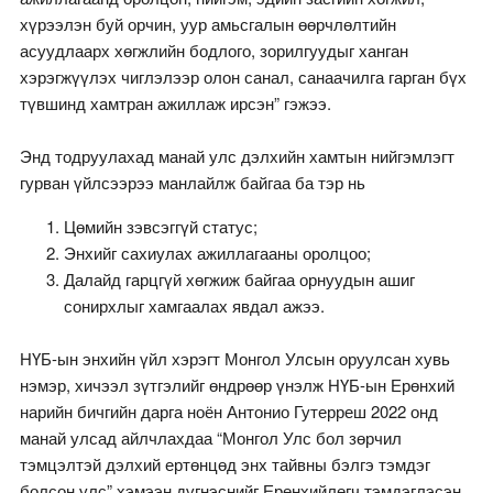
хүрээлэн буй орчин, уур амьсгалын өөрчлөлтийн
асуудлаарх хөгжлийн бодлого, зорилгуудыг ханган
хэрэгжүүлэх чиглэлээр олон санал, санаачилга гарган бүх
түвшинд хамтран ажиллаж ирсэн” гэжээ.
Энд тодруулахад манай улс дэлхийн хамтын нийгэмлэгт
гурван үйлсээрээ манлайлж байгаа ба тэр нь
Цөмийн зэвсэггүй статус;
Энхийг сахиулах ажиллагааны оролцоо;
Далайд гарцгүй хөгжиж байгаа орнуудын ашиг
сонирхлыг хамгаалах явдал ажээ.
НҮБ-ын энхийн үйл хэрэгт Монгол Улсын оруулсан хувь
нэмэр, хичээл зүтгэлийг өндрөөр үнэлж НҮБ-ын Ерөнхий
нарийн бичгийн дарга ноён Антонио Гутерреш 2022 онд
манай улсад айлчлахдаа “Монгол Улс бол зөрчил
тэмцэлтэй дэлхий ертөнцөд энх тайвны бэлгэ тэмдэг
болсон улс” хэмээн дүгнэснийг Ерөнхийлөгч тэмдэглэсэн.