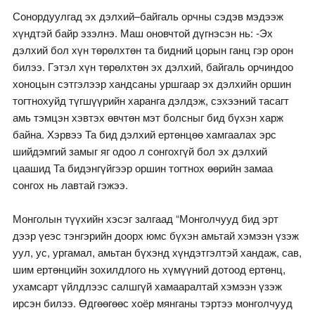
Сонордуулгад эх дэлхий–байгаль орчны сэдэв мэдээж
хүндтэй байр эзэлнэ. Маш оновчтой дүгнэсэн нь: -Эх
дэлхий бол хүн төрөлхтөн та бидний цорын ганц гэр орон
билээ. Гэтэл хүн төрөлхтөн эх дэлхий, байгаль орчиндоо
хоноцын сэтгэлээр хандсаны уршгаар эх дэлхийн оршин
тогтнохуйд түгшүүрийн харанга дэлдэж, сэхээний тасагт
амь тэмцэн хэвтэх өвчтөн мэт болсныг бид бүхэн харж
байна. Хэрвээ Та бид дэлхий ертөнцөө хамгаалах эрс
шийдэмгий замыг яг одоо л сонгохгүй бол эх дэлхий
цаашид Та бидэнгүйгээр оршин тогтнох өөрийн замаа
сонгох нь лавтай гэжээ.
Монголын түүхийн хэсэг залгаад “Монголчууд бид эрт
дээр үеэс тэнгэрийн доорх юмс бүхэн амьтай хэмээн үзэж
уул, ус, ургамал, амьтан бүхэнд хүндэтгэлтэй хандаж, сав,
шим ертөнцийн зохилдлого нь хүмүүний дотоод ертөнц,
ухамсарт үйлдлээс салшгүй хамааралтай хэмээн үзэж
ирсэн билээ. Өдгөөгөөс хоёр мянганы тэртээ монголчууд