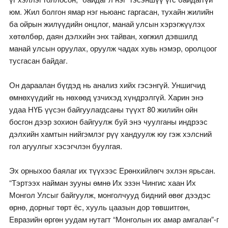
юм. Жил болгон ямар нэг ньюанс гаргасан, тухайн жилийн
ба ойрын жилүүдийн онцлог, манай улсын хэрэгжүүлэх
хөтөлбөр, даян дэлхийн энх тайван, хөгжил дэвшилд
манай улсын оруулах, оруулж чадах хувь нэмэр, оролцоог
тусгасан байдаг.
Он дараалан бүгдэд нь анализ хийх гэсэнгүй. Уншигчид
өмнөхүүдийг нь нөхөөд үзчихэд хүндрэлгүй. Харин энэ
удаа НҮБ үүсэн байгуулагдсаны түүхт 80 жилийн ойн
босгон дээр зохион байгуулж буй энэ чуулганы индрээс
дэлхийн хамтын нийгэмлэг рүү хандуулж юу гэж хэлсний
гол агуулгыг хэсэгчлэн буулгая.
Эх орныхоо баялаг их түүхээс Ерөнхийлөгч эхлэн ярьсан.
“Тэртээх найман зууны өмнө Их эзэн Чингис хаан Их
Монгол Улсыг байгуулж, монголчууд бидний өвөг дээдэс
өрнө, дорныг төрт ёс, хууль цаазын дор төвшитгөн,
Евразийн өргөн уудам нутагт “Монголын их амар амгалан”-г