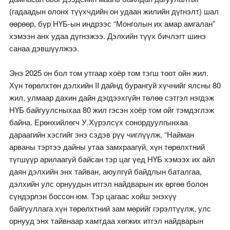
(гадаадын олонх түүхчдийн он удаан жилийн дүгнэлт) шал
өөрөөр, бүр НҮБ-ын индрээс “Монголын их амар амгалан”
хэмээн анх удаа дүгнэжээ. Дэлхийн түүх бичлэгт шинэ
санаа дэвшүүлжээ.
Энэ 2025 он бол том утгаар хоёр том тэгш тоот ойн жил.
Хүн төрөлхтөн дэлхийн II дайнд бурангуй хүчнийг ялсны 80
жил, улмаар дахин дайн дэгдээхгүйн төлөө сэтгэл нэгдэж
НҮБ байгуулсныхаа 80 жил гэсэн хоёр том ойг тэмдэглэж
байна. Ерөнхийлөгч У.Хүрэлсүх сонордуулгынхаа
дараагийн хэсгийг энэ сэдэв рүү чиглүүлж, “Найман
арваны тэртээ дайны утаа замхраагүй, хүн төрөлхтний
түгшүүр арилаагүй байсан тэр цаг үед НҮБ хэмээх их айл
даян дэлхийн энх тайван, аюулгүй байдлын баталгаа,
дэлхийн улс орнуудын итгэл найдварын их өргөө болон
сүндэрлэн боссон юм. Тэр цагаас хойш энэхүү
байгууллага хүн төрөлхтний зам мөрийг гэрэлтүүлж, улс
орнууд энх тайвнаар хамтдаа хөгжих итгэл найдварын