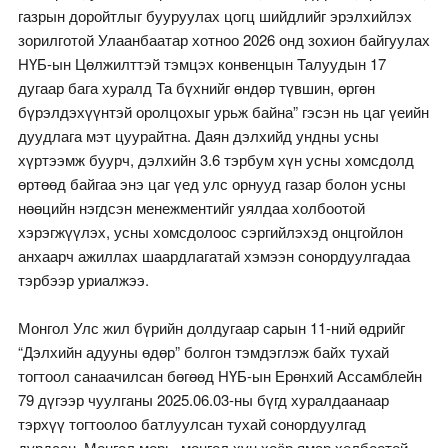
газрын доройтлыг бууруулах цогц шийдлийг эрэлхийлэх
зорилготой Улаанбаатар хотноо 2026 онд зохион байгуулах
НҮБ-ын Цөлжилттэй тэмцэх конвенцын Талуудын 17
дугаар бага хуралд Та бүхнийг өндөр түвшин, өргөн
бүрэлдэхүүнтэй оролцохыг урьж байна” гэсэн нь цаг үеийн
дуудлага мэт цуурайтна. Даян дэлхийд ундны усны
хүртээмж буурч, дэлхийн 3.6 тэрбум хүн усны хомсдолд
өртөөд байгаа энэ цаг үед улс орнууд газар болон усны
нөөцийн нэгдсэн менежментийг уялдаа холбоотой
хэрэгжүүлэх, усны хомсдолоос сэргийлэхэд онцгойлон
анхаарч ажиллах шаардлагатай хэмээн сонордуулгадаа
тэрбээр уриалжээ.
Монгол Улс жил бүрийн долдугаар сарын 11-ний өдрийг
“Дэлхийн адууны өдөр” болгон тэмдэглэж байх тухай
тогтоол санаачилсан бөгөөд НҮБ-ын Ерөнхий Ассамблейн
79 дүгээр чуулганы 2025.06.03-ны бүгд хуралдаанаар
тэрхүү тогтоолоо батлуулсан тухай сонордуулгад
дурдсан. Монгол морь, монгол хүн хоёр ямар холбоотой