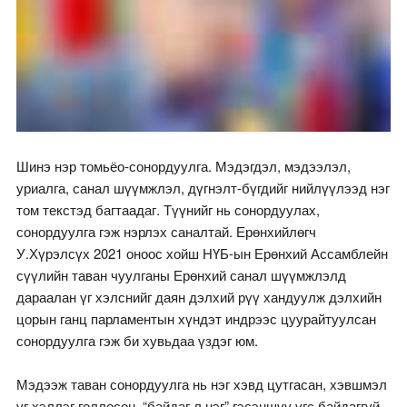
Шинэ нэр томьёо-сонордуулга. Мэдэгдэл, мэдээлэл,
уриалга, санал шүүмжлэл, дүгнэлт-бүгдийг нийлүүлээд нэг
том текстэд багтаадаг. Түүнийг нь сонордуулах,
сонордуулга гэж нэрлэх саналтай. Ерөнхийлөгч
У.Хүрэлсүх 2021 оноос хойш НҮБ-ын Ерөнхий Ассамблейн
сүүлийн таван чуулганы Ерөнхий санал шүүмжлэлд
дараалан үг хэлснийг даян дэлхий рүү хандуулж дэлхийн
цорын ганц парламентын хүндэт индрээс цуурайтуулсан
сонордуулга гэж би хувьдаа үздэг юм.
Мэдээж таван сонордуулга нь нэг хэвд цутгасан, хэвшмэл
үг хэллэг голлосон, “байдаг л нэг” гэсэншүү үгс байдаггүй