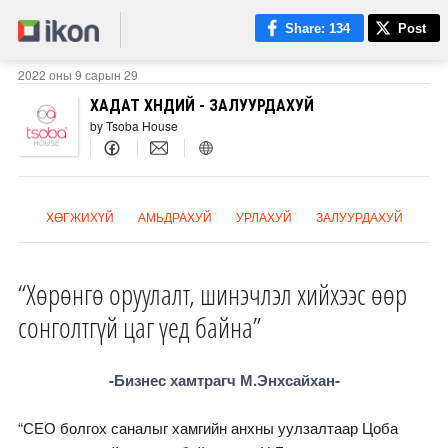
Share
: 134
Post
2022 оны 9 сарын 29
ХАДАТ ХӨНДИЙ - ЗАЛУУРДАХУЙ
by Tsoba House
ХӨГЖИХҮЙ
АМЬДРАХУЙ
УРЛАХУЙ
ЗАЛУУРДАХУЙ
“Хөрөнгө оруулалт, шинэчлэл хийхээс өөр
сонголтгүй цаг үед байна”
-Бизнес хамтрагч М.Энхсайхан-
“СЕО болгох саналыг хамгийн анхны уулзалтаар Цоба