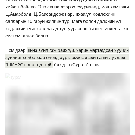
хийдэг байлаа. Энэ санаа дээрээ суурилаад, мөн хамтрагч
Ц.Амарболд, Ц.Баасандорж нарынхаа үл хөдлөхийн
салбарын 10 гаруй жилийн туршлага болон дэлхийн үл
хөдлөхийн чиг хандлагад тулгуурласан бизнес модель эко
систем гаргах болно.
Ном дээр
шинэ зүйл гэж байхгүй, харин мартагдсан хуучин
зүйлийг хялбараар олонд хүртээмжтэй ахин ашиглуулахыг
“ШИНЭ” гэж хэлдэг
биз дээ /Сурв: Инээв/.