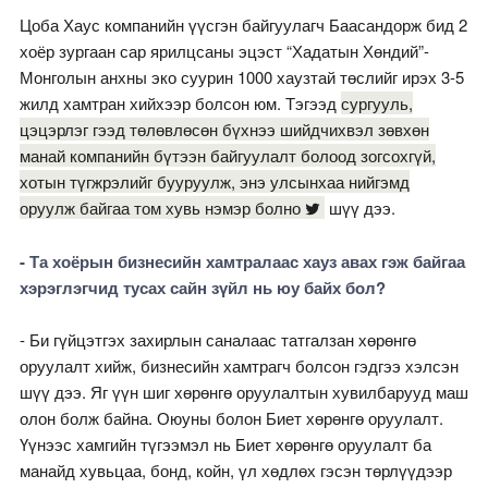
Цоба Хаус компанийн үүсгэн байгуулагч Баасандорж бид 2
хоёр зургаан сар ярилцсаны эцэст “Хадатын Хөндий”-
Монголын анхны эко суурин 1000 хаузтай төслийг ирэх 3-5
жилд хамтран хийхээр болсон юм. Тэгээд
сургууль,
цэцэрлэг гээд төлөвлөсөн бүхнээ шийдчихвэл зөвхөн
манай компанийн бүтээн байгуулалт болоод зогсохгүй,
хотын түгжрэлийг бууруулж, энэ улсынхаа нийгэмд
оруулж байгаа том хувь нэмэр болно
шүү дээ.
- Та хоёрын бизнесийн хамтралаас хауз авах гэж байгаа
хэрэглэгчид тусах сайн зүйл нь юу байх бол?
- Би гүйцэтгэх захирлын саналаас татгалзан хөрөнгө
оруулалт хийж, бизнесийн хамтрагч болсон гэдгээ хэлсэн
шүү дээ. Яг үүн шиг хөрөнгө оруулалтын хувилбарууд маш
олон болж байна. Оюуны болон Биет хөрөнгө оруулалт.
Үүнээс хамгийн түгээмэл нь Биет хөрөнгө оруулалт ба
манайд хувьцаа, бонд, койн, үл хөдлөх гэсэн төрлүүдээр