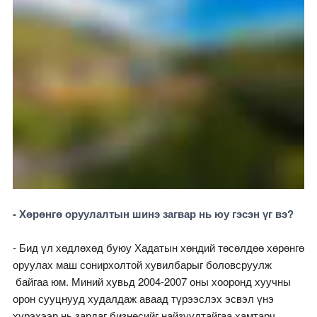
- Хөрөнгө оруулалтын шинэ загвар нь юу гэсэн үг вэ?
- Бид үл хөдлөхөд буюу Хадатын хөндий төсөлдөө хөрөнгө
оруулах маш сонирхолтой хувилбарыг боловсруулж
байгаа юм. Миний хувьд 2004-2007 оны хооронд хуучны
орон сууцнууд худалдаж аваад түрээслэх эсвэл үнэ
хүрэхээр нь зардаг бизнесийг найзуудтайгаа хамтарч