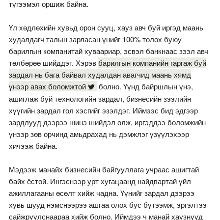
түгээмэл оршиж байна.
Үл хөдлөхийн хувьд орон сууц, хауз авч буй иргэд маань
худалдагч талын зарласан үнийг 100% төлөх буюу
барилгын компанитай хуваариар, эсвэл банкнаас зээл авч
төлбөрөө шийддэг. Хэрэв
барилгын компанийн гаргаж буй
зардал нь бага байвал худалдан авагчид маань хямд
үнээр авах боломжтой
болно. Үүнд байршлын үнэ,
ашиглаж буй технологийн зардал, бизнесийн зээлийн
хүүгийн зардал гол хэсгийг эзэлдэг. Иймээс бид эдгээр
зардлууд дээрээ шинэ шийдэл олж, иргэддээ боломжийн
үнээр зөв орчинд амьдрахад нь дэмжлэг үзүүлэхээр
хичээж байна.
Мэдээж манайх бизнесийн байгууллага учраас ашигтай
байх ёстой. Ингэснээр урт хугацаанд найдвартай үйл
ажиллагааны өсөлт хийж чадна. Үүнийг зардал дээрээ
хувь шууд нэмснээрээ ашгаа олох бус бүтээмж, эргэлтээ
сайжруулснаараа хийж болно. Иймдээ ч манай хаузнууд