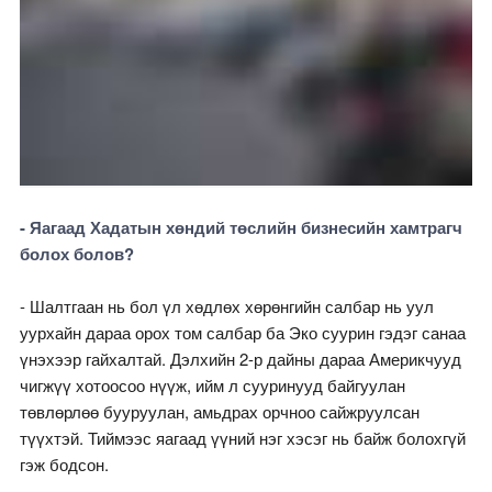
- Яагаад Хадатын хөндий төслийн бизнесийн хамтрагч
болох болов?
- Шалтгаан нь бол үл хөдлөх хөрөнгийн салбар нь уул
уурхайн дараа орох том салбар ба Эко суурин гэдэг санаа
үнэхээр гайхалтай. Дэлхийн 2-р дайны дараа Америкчууд
чигжүү хотоосоо нүүж, ийм л сууринууд байгуулан
төвлөрлөө бууруулан, амьдрах орчноо сайжруулсан
түүхтэй. Тиймээс яагаад үүний нэг хэсэг нь байж болохгүй
гэж бодсон.