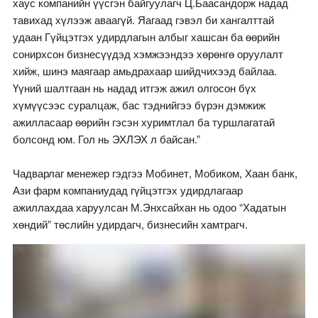
хаус компанийн үүсгэн байгуулагч Ц.Баасандорж надад
тавихад хүлээж аваагүй. Яагаад гэвэл би хангалттай
удаан Гүйцэтгэх удирдлагын албыг хашсан ба өөрийн
сонирхсон бизнесүүдэд хэмжээндээ хөрөнгө оруулалт
хийж, шинэ маягаар амьдрахаар шийдчихээд байлаа.
Үүний шалтгаан нь надад итгэж ажил олгосон бүх
хүмүүсээс суралцаж, бас тэднийгээ бүрэн дэмжиж
ажилласаар өөрийн гэсэн хуримтлал ба туршлагатай
болсонд юм. Гол нь ЭХЛЭХ л байсан.”
Чадварлаг менежер гэдгээ Мобинет, Мобиком, Хаан банк,
Ази фарм компаниудад гүйцэтгэх удирдлагаар
ажиллахдаа харуулсан М.Энхсайхан нь одоо “Хадатын
хөндий” төслийн удирдагч, бизнесийн хамтрагч.