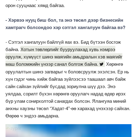
орон сууцнаас хямд байгаа.
- Хэрвээ нууц биш бол, та энэ төсөл дээр бизнесийн
хамтрагч болсондоо хэр сэтгэл хангалуун байгаа вэ?
- Сэтгэл хангалуун байлгүй яах вэ. Бид бүтээн босгож
байна.
Хотын төвлөрлийг бууруулахад хувь нэмрээ
оруулж, хүмүүст шинэ маягийн амьдралын хэв маягийг
маш боломжийн үнээр санал болгож байна.
Хөрөнгө
оруулалтын шинэ загварыг ч боловсруулж эхэлсэн. Ер нь
хүн гэдэг чинь хийж байгаа зүйлээсээ таашаал авч байж
сайн сайхан зүйлийг бусдад зориулна шүү дээ. Энэ
уялдаа, сорилт бүхэн хөрөнгө оруулагч надад өдөр ирэх
бүр улам сонирхолтой санагдах болсон. Ялангуяа миний
анхны хаузны төсөл “Хадат-4”-өө харахад үнэхээр сайхан.
Өөрөө ч эндээ амьдарна.