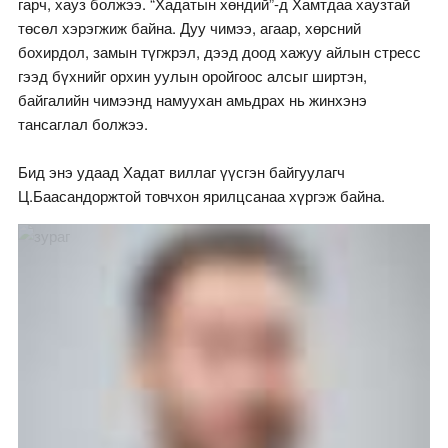
гарч, хауз болжээ. “Хадатын хөндий”-д Хамтдаа хаузтай
төсөл хэрэгжиж байна. Дуу чимээ, агаар, хөрсний
бохирдол, замын түгжрэл, дээд доод хажуу айлын стресс
гээд бүхнийг орхин уулын оройгоос алсыг ширтэн,
байгалийн чимээнд намуухан амьдрах нь жинхэнэ
тансаглал болжээ.
Бид энэ удаад Хадат виллаг үүсгэн байгуулагч
Ц.Баасандоржтой товчхон ярилцсанаа хүргэж байна.