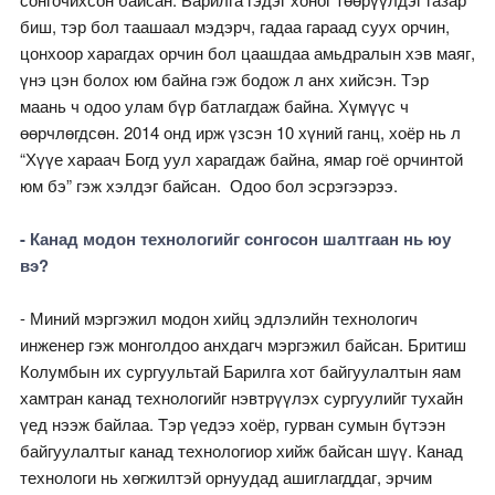
биш, тэр бол таашаал мэдэрч, гадаа гараад суух орчин,
цонхоор харагдах орчин бол цаашдаа амьдралын хэв маяг,
үнэ цэн болох юм байна гэж бодож л анх хийсэн. Тэр
маань ч одоо улам бүр батлагдаж байна. Хүмүүс ч
өөрчлөгдсөн. 2014 онд ирж үзсэн 10 хүний ганц, хоёр нь л
“Хүүе хараач Богд уул харагдаж байна, ямар гоё орчинтой
юм бэ” гэж хэлдэг байсан. Одоо бол эсрэгээрээ.
- Канад модон технологийг сонгосон шалтгаан нь юу
вэ?
- Миний мэргэжил модон хийц эдлэлийн технологич
инженер гэж монголдоо анхдагч мэргэжил байсан. Бритиш
Колумбын их сургуультай Барилга хот байгуулалтын яам
хамтран канад технологийг нэвтрүүлэх сургуулийг тухайн
үед нээж байлаа. Тэр үедээ хоёр, гурван сумын бүтээн
байгуулалтыг канад технологиор хийж байсан шүү. Канад
технологи нь хөгжилтэй орнуудад ашиглагддаг, эрчим