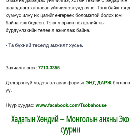
шаардлага хангасан үйлчилгээнүүд очно. Тэгж байж тэнд
хүмүүс илүү их цагийг өнгөрөөх боломжтой болох юм
байна гэж бодсон. Тэгж л орчин нөхцөлийг нь
бүрдүүлэхийн төлөө л ажиллаж байна.
- Та бүхний төсөлд амжилт хүсье.
Захиалга өгөх:
7713-3355
Дэлгэрэнгүй мэдээлэл авах формыг
ЭНД ДАРЖ
бөглөнө
үү.
Нүүр хуудас:
www.facebook.com/Tsobahouse
Хадатын Хөндий – Монголын анхны Эко
суурин