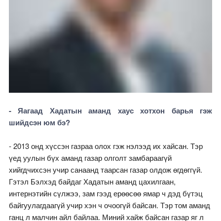
- Яагаад Хадатын аманд хаус хотхон барья гэж
шийдсэн юм бэ?
- 2013 онд хүссэн газраа олох гэж нэлээд их хайсан. Тэр
үед уулын бүх аманд газар олголт замбараагүй
хийгдчихсэн учир санаанд таарсан газар олдож өгдөггүй.
Гэтэл Бэлхэд байдаг Хадатын аманд цахилгаан,
интернэтийн сүлжээ, зам гээд ерөөсөө ямар ч дэд бүтэц
байгуулагдаагүй учир хэн ч очоогүй байсан. Тэр том аманд
ганц л малчин айл байлаа. Миний хайж байсан газар яг л