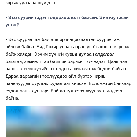
зорьж уулзана шүү дээ.
- Эко суурин гэдэг тодорхойлолт байсан. Энэ юу гэсэн
үг вэ?
- Эко суурин гэж байгаль орчиндоо ээлтэй суурин гэж
ойлгож байна. Бид бохир усаа саарал ус болгон цэвэрлэж
байж хаядаг. Эрчим хүчний хувьд дулаан алдагдал
багатай, хэмнэлттэй байшин барихыг хичээдэг. Цаашдаа
нарны эрчим хүчийг төсөлдөө ашиглая гэж бодож байгаа.
Дараа дараагийн төслүүддээ айл бүртээ нарны
панелуудыг суулгах судалгааг хийсэн. Боломжтой байхаар
судалгааны дүн гарч байгаа тул хэрэгжүүлэх л үлдээд
байна.