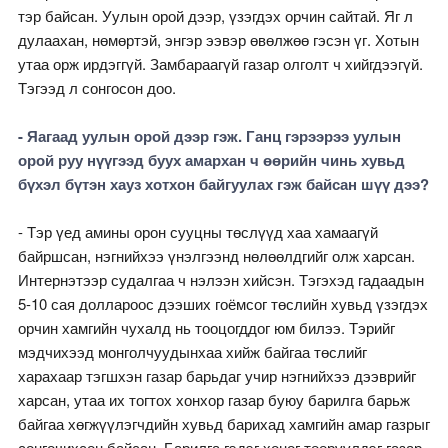
тэр байсан. Уулын орой дээр, үзэгдэх орчин сайтай. Яг л
дулаахан, нөмөртэй, энгэр ээвэр өвөлжөө гэсэн үг. Хотын
утаа орж ирдэггүй. Замбараагүй газар олголт ч хийгдээгүй.
Тэгээд л сонгосон доо.
- Яагаад уулын орой дээр гэж. Ганц гэрээрээ уулын
орой руу нүүгээд буух амархан ч өөрийн чинь хувьд
бүхэл бүтэн хауз хотхон байгуулах гэж байсан шүү дээ?
- Тэр үед амины орон сууцны төслүүд хаа хамаагүй
байршсан, нэгнийхээ үнэлгээнд нөлөөлдгийг олж харсан.
Интернэтээр судалгаа ч нэлээн хийсэн. Тэгэхэд гадаадын
5-10 сая доллароос дээших гоёмсог төслийн хувьд үзэгдэх
орчин хамгийн чухалд нь тооцогддог юм билээ. Тэрийг
мэдчихээд монголчуудынхаа хийж байгаа төслийг
харахаар тэгшхэн газар барьдаг учир нэгнийхээ дээврийг
харсан, утаа их тогтох хонхор газар буюу барилга барьж
байгаа хөгжүүлэгчдийн хувьд барихад хамгийн амар газрыг
сонгочихсон байсан. Барилга гэдэг хоног төөрүүлдэг газар