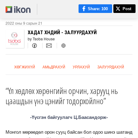
Share
: 100
Post
2022 оны 9 сарын 21
ХАДАТ ХӨНДИЙ - ЗАЛУУРДАХУЙ
by Tsoba House
ХӨГЖИХҮЙ
АМЬДРАХУЙ
УРЛАХУЙ
ЗАЛУУРДАХУЙ
“Үл хөдлөх хөрөнгийн орчин, харууц нь
цаашдын үнэ цэнийг тодорхойлно”
-Үүсгэн байгуулагч Ц.Баасандорж-
Монгол мөрөөдөл орон сууц байсан бол одоо шинэ шатанд