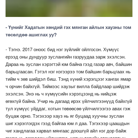
- Үүнийг Хадатын хөндий гэх мянган айлын хаузны том
төсөлдөө ашиглах уу?
- Тэгнэ. 2017 оноос бид нэг зүйлийг ойлгосон. Хүмүүс
ерээд оны дундуур зуслангийн газруудаа зарж эхэлсэн.
Дараа нь зуслан хэрэгтэй юм байна гээд газар авч, байшин
барьцгаасан. Гэтэл нэг нэгээрээ том байшин барьцгаах нь
тийм ч зөв шийдэл биш. Тэнд хүний хэрэгцээг хангах ямар
ч орчин байхгүй. Тиймээс хаузыг вилла байдлаар шийдэж
эхэлсэн. Энэ нь ч хүмүүсийн хэрэгцээнд нь нийцэж
өгөхгүй байна. Учир нь дагаад ирэх үйлчилгээнүүд байхгүй
тул хүмүүс уйддаг, хотын төвөөсөө үйлчилгээгээ авах гэж
буцаж орно. Тэгэхээр хауз нь яг буцаад хуучны зуслан
шиг хэрэглэгдэх гээд байгаа юм л даа. Тэгэхээр цаашдын
чиг хандлагаа харвал мянгаас доошгүй айл нэг дор байж
гэмээ нь дагалдах үйлчилгээ, хотын төвийн стандартын