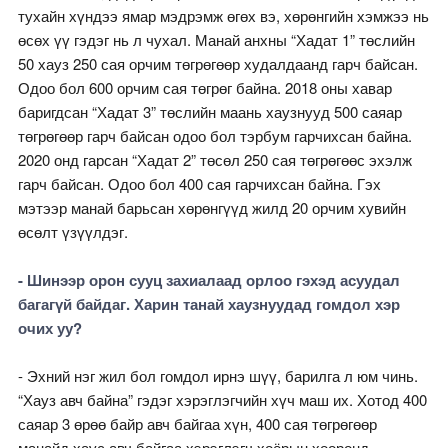
тухайн хүндээ ямар мэдрэмж өгөх вэ, хөрөнгийн хэмжээ нь
өсөх үү гэдэг нь л чухал. Манай анхны “Хадат 1” төслийн
50 хауз 250 сая орчим төгрөгөөр худалдаанд гарч байсан.
Одоо бол 600 орчим сая төгрөг байна. 2018 оны хавар
баригдсан “Хадат 3” төслийн маань хаузнууд 500 саяар
төгрөгөөр гарч байсан одоо бол тэрбум гарчихсан байна.
2020 онд гарсан “Хадат 2” төсөл 250 сая төгрөгөөс эхэлж
гарч байсан. Одоо бол 400 сая гарчихсан байна. Гэх
мэтээр манай барьсан хөрөнгүүд жилд 20 орчим хувийн
өсөлт үзүүлдэг.
- Шинээр орон сууц захиалаад орлоо гэхэд асуудал
багагүй байдаг. Харин танай хаузнуудад гомдол хэр
очих уу?
- Эхний нэг жил бол гомдол ирнэ шүү, барилга л юм чинь.
“Хауз авч байна” гэдэг хэрэглэгчийн хүч маш их. Хотод 400
саяар 3 өрөө байр авч байгаа хүн, 400 сая төгрөгөөр
манайд хаус авч байгаа хэрэглэгч хоёрын хооронд