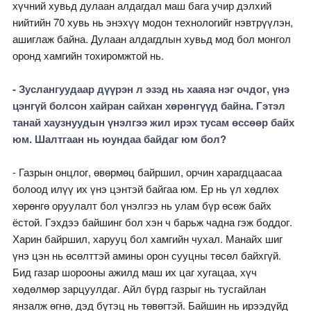
хүчний хувьд дулаан алдагдал маш бага учир дэлхий
нийтийн 70 хувь нь энэхүү модон технологийг нэвтрүүлэн,
ашиглаж байна. Дулаан алдагдлын хувьд мод бол монгол
оронд хамгийн тохиромжтой нь.
- Зуслангуудаар дүүрэн л эзэд нь хааяа нэг очдог, үнэ
цэнгүй болсон хайран сайхан хөрөнгүүд байна. Гэтэл
танай хаузнуудын үнэлгээ жил ирэх тусам өссөөр байх
юм. Шалтгаан нь юундаа байдаг юм бол?
- Газрын онцлог, өвөрмөц байршил, орчин харагдцаасаа
болоод илүү их үнэ цэнтэй байгаа юм. Ер нь үл хөдлөх
хөрөнгө оруулалт бол үнэлгээ нь улам бүр өсөж байх
ёстой. Гэхдээ байшинг бол хэн ч барьж чадна гэж боддог.
Харин байршил, харууц бол хамгийн чухал. Манайх шиг
үнэ цэн нь өсөлттэй амины орон сууцны төсөл байхгүй.
Бид газар шорооны ажилд маш их цаг хугацаа, хүч
хөдөлмөр зарцуулдаг. Айл бүрд газрыг нь тусгайлан
янзалж өгнө, дэд бүтэц нь төвөгтэй. Байшин нь ирээдүйд