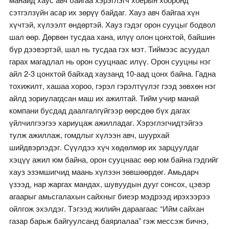
сэтгэлзүйн асар их зөрүү байдаг. Хауз авч байгаа хүн
хүчтэй, хүлээлт өндөртэй. Хауз гэдэг орон сууцыг бодвол
шал өөр. Дөрвөн тусдаа хана, илүү олон цонхтой, байшин
бүр дээвэртэй, шал нь тусдаа гэх мэт. Тиймээс асуудал
гарах магадлал нь орон сууцнаас илүү. Орон сууцны нэг
айл 2-3 цонхтой байхад хаузанд 10-аад цонх байна. Гадна
тохижилт, хашаа хороо, гэрэл гэрэлтүүлэг гээд зөвхөн нэг
айлд зориулагдсан маш их ажилтай. Тийм учир манай
компани бусдад даалгалгүйгээр өөрсдөө бүх дагах
үйлчилгээгээ хариуцаж ажилладаг. Хэрэглэгчидтэйгээ
тулж ажиллаж, гомдлыг хүлээн авч, шуурхай
шийдвэрлэдэг. Сүүлдээ хүч хөдөлмөр их зарцуулдаг
хэцүү ажил юм байна, орон сууцнаас өөр юм байна гэдгийг
хауз эзэмшигчид маань хүлээн зөвшөөрдөг. Амьдарч
үзээд, нар жаргах мандах, шувуудын дууг сонсох, цэвэр
агаарыг амьсгалахын сайхныг биеэр мэдрээд ирэхээрээ
ойлгож эхэлдэг. Тэгээд жилийн дараагаас “Ийм сайхан
газар барьж байгуулсанд баярлалаа” гэж мессэж бичнэ,