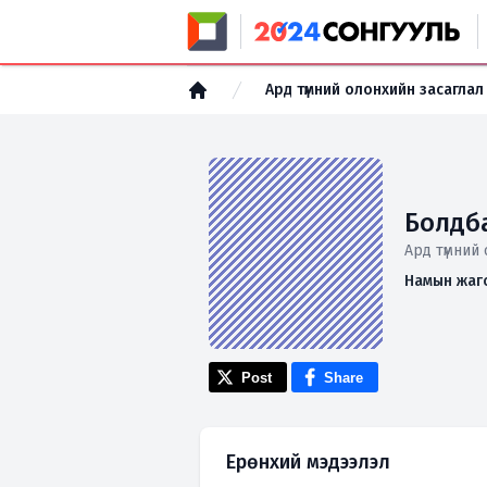
Ард түмний олонхийн засаглал
Болдб
Ард түмний
Намын жаг
Post
Share
Ерөнхий мэдээлэл