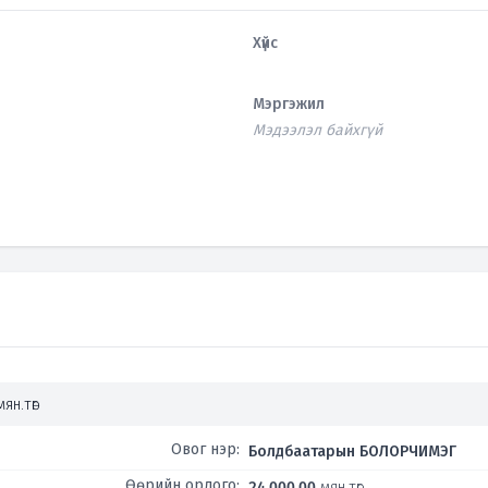
Хүйс
Мэргэжил
Мэдээлэл байхгүй
мян.төг
Овог нэр:
Болдбаатарын БОЛОРЧИМЭГ
Өөрийн орлого:
24,000.00
мян.төг