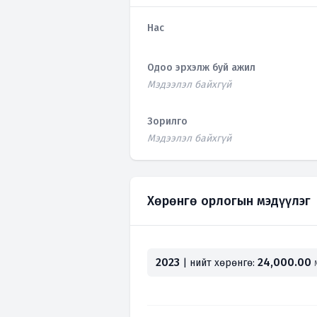
Нас
Одоо эрхэлж буй ажил
Мэдээлэл байхгүй
Зорилго
Мэдээлэл байхгүй
Хөрөнгө орлогын мэдүүлэг
2023
24,000.00
| нийт хөрөнгө: