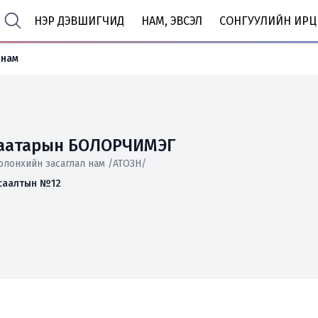
НЭР ДЭВШИГЧИД
НАМ, ЭВСЭЛ
СОНГУУЛИЙН ИРЦ
 нам
аатарын БОЛОРЧИМЭГ
 олонхийн засаглал нам /АТОЗН/
саалтын №12