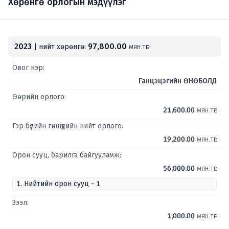
Хөрөнгө орлогын мэдүүлэг
2023
97,800.00
| нийт хөрөнгө:
мян.төг
Овог нэр:
Ганцэцэгийн ӨНӨБОЛД
Өөрийн орлого:
21,600.00
мян.төг
Гэр бүлийн гишүүдийн нийт орлого:
19,200.00
мян.төг
Орон сууц, барилга байгууламж:
56,000.00
мян.төг
1. Нийтийн орон сууц - 1
Зээл:
1,000.00
мян.төг