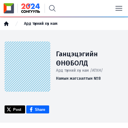
Ард түмний хүч нам
Ганцэцэгийн
ӨНӨБОЛД
Ард түмний хүч нам /АТХН/
Намын жагсаалтын №8
Post
Share