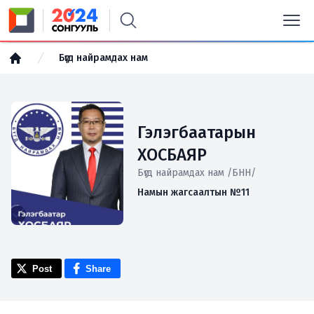
Бүгд найрамдах нам
Гэлэгбаатарын
ХОСБАЯР
Бүгд найрамдах нам /БНН/
Намын жагсаалтын №11
Post
Share