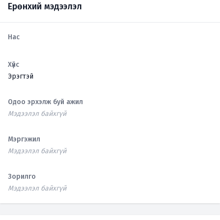
Ерөнхий мэдээлэл
Нас
Хүйс
Эрэгтэй
Одоо эрхэлж буй ажил
Мэдээлэл байхгүй
Мэргэжил
Мэдээлэл байхгүй
Зорилго
Мэдээлэл байхгүй