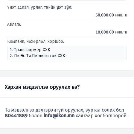
Үнэт эдлэл, урлаг, түүхийн үнэт зүйл:
50,000.00
мян.төг
Авлага:
10,000.00
мян.төг
Компани, нөхөрлөл, хоршоо:
1. Трансформер ХХК
2. Пи Эс Ти Пи лигисток ХХК
Хэрхэн мэдээллээ оруулах вэ?
Та мэдээллээ дэлгэрэнгүй оруулах, зургаа солих бол
80441889
болон
info@ikon.mn
хаягаар холбогдоорой.