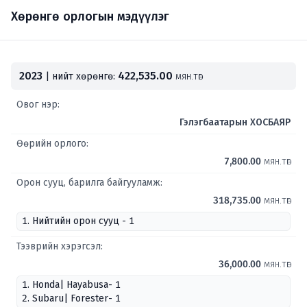
Хөрөнгө орлогын мэдүүлэг
2023
422,535.00
| нийт хөрөнгө:
мян.төг
Овог нэр:
Гэлэгбаатарын ХОСБАЯР
Өөрийн орлого:
7,800.00
мян.төг
Орон сууц, барилга байгууламж:
318,735.00
мян.төг
1. Нийтийн орон сууц - 1
Тээврийн хэрэгсэл:
36,000.00
мян.төг
1. Honda| Hayabusa- 1
2. Subaru| Forester- 1