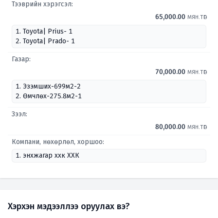
Тээврийн хэрэгсэл:
65,000.00
мян.төг
1. Toyota| Prius- 1
2. Toyota| Prado- 1
Газар:
70,000.00
мян.төг
1. Эзэмших-699м2-2
2. Өмчлөх-275.8м2-1
Зээл:
80,000.00
мян.төг
Компани, нөхөрлөл, хоршоо:
1. энхжагар ххк ХХК
Хэрхэн мэдээллээ оруулах вэ?