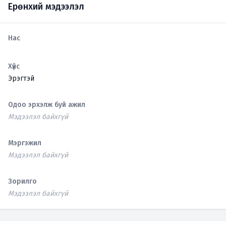
Ерөнхий мэдээлэл
Нас
Хүйс
Эрэгтэй
Одоо эрхэлж буй ажил
Мэдээлэл байхгүй
Мэргэжил
Мэдээлэл байхгүй
Зорилго
Мэдээлэл байхгүй