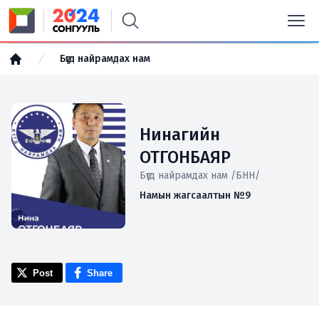
Бүгд найрамдах нам
Нинагийн
ОТГОНБАЯР
Бүгд найрамдах нам /БНН/
Намын жагсаалтын №9
Post
Share