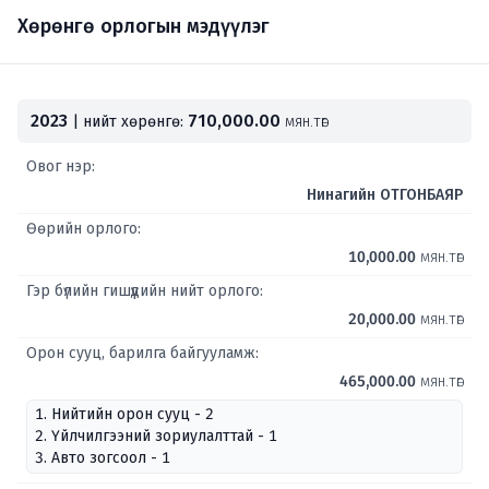
Хөрөнгө орлогын мэдүүлэг
2023
710,000.00
| нийт хөрөнгө:
мян.төг
Овог нэр:
Нинагийн ОТГОНБАЯР
Өөрийн орлого:
10,000.00
мян.төг
Гэр бүлийн гишүүдийн нийт орлого:
20,000.00
мян.төг
Орон сууц, барилга байгууламж:
465,000.00
мян.төг
1. Нийтийн орон сууц - 2
2. Үйлчилгээний зориулалттай - 1
3. Авто зогсоол - 1