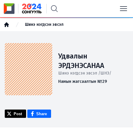
Шинэ нэгдсэн эвсэл
Удвалын
ЭРДЭНЭСАНАА
Шинэ нэгдсэн эвсэл /ШНЭ/
Намын жагсаалтын №29
Post
Share