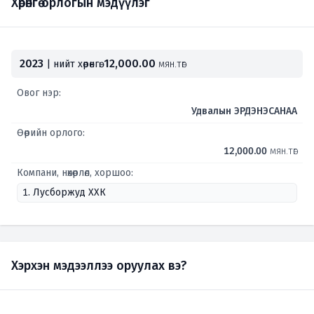
Хөрөнгө орлогын мэдүүлэг
2023
12,000.00
| нийт хөрөнгө:
мян.төг
Овог нэр:
Удвалын ЭРДЭНЭСАНАА
Өөрийн орлого:
12,000.00
мян.төг
Компани, нөхөрлөл, хоршоо:
1. Лусборжуд ХХК
Хэрхэн мэдээллээ оруулах вэ?