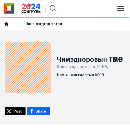
Шинэ нэгдсэн эвсэл
Чимэдноровын ТӨМӨР
Шинэ нэгдсэн эвсэл /ШНЭ/
Намын жагсаалтын №19
Post
Share