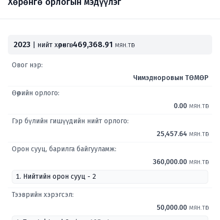
Хөрөнгө орлогын мэдүүлэг
2023
469,368.91
| нийт хөрөнгө:
мян.төг
Овог нэр:
Чимэдноровын ТӨМӨР
Өөрийн орлого:
0.00
мян.төг
Гэр бүлийн гишүүдийн нийт орлого:
25,457.64
мян.төг
Орон сууц, барилга байгууламж:
360,000.00
мян.төг
1. Нийтийн орон сууц - 2
Тээврийн хэрэгсэл:
50,000.00
мян.төг