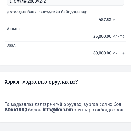
1. Өмчлөх-2000м2-2
Дотоодын банк, санхүүгийн байгууллагад:
487.52
мян.төг
Авлага:
25,000.00
мян.төг
Зээл:
80,000.00
мян.төг
Хэрхэн мэдээллээ оруулах вэ?
Та мэдээллээ дэлгэрэнгүй оруулах, зургаа солих бол
80441889
болон
info@ikon.mn
хаягаар холбогдоорой.