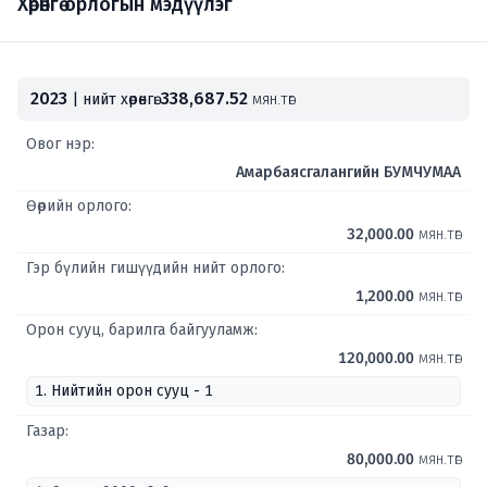
Хөрөнгө орлогын мэдүүлэг
2023
338,687.52
| нийт хөрөнгө:
мян.төг
Овог нэр:
Амарбаясгалангийн БУМЧУМАА
Өөрийн орлого:
32,000.00
мян.төг
Гэр бүлийн гишүүдийн нийт орлого:
1,200.00
мян.төг
Орон сууц, барилга байгууламж:
120,000.00
мян.төг
1. Нийтийн орон сууц - 1
Газар:
80,000.00
мян.төг