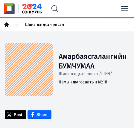
Шинэ нэгдсэн эвсэл
Амарбаясгалангийн
БУМЧУМАА
Шинэ нэгдсэн эвсэл /ШНЭ/
Намын жагсаалтын №18
Post
Share