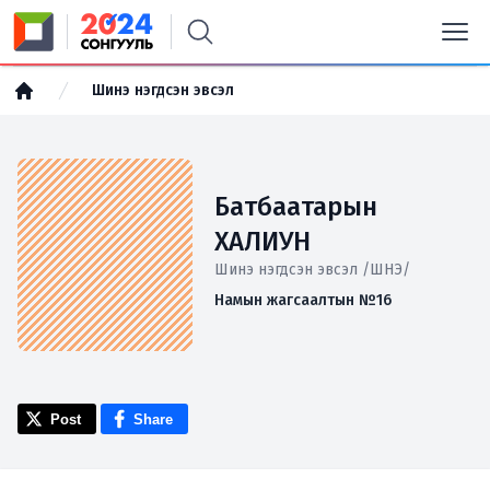
Шинэ нэгдсэн эвсэл
Батбаатарын
ХАЛИУН
Шинэ нэгдсэн эвсэл /ШНЭ/
Намын жагсаалтын №16
Post
Share