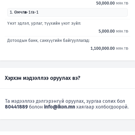
50,000.00
мян.төг
1. Өмчлөх-1га-1
Үнэт эдлэл, урлаг, түүхийн үнэт зүйл:
5,000.00
мян.төг
Дотоодын банк, санхүүгийн байгууллагад:
1,100,000.00
мян.төг
Хэрхэн мэдээллээ оруулах вэ?
Та мэдээллээ дэлгэрэнгүй оруулах, зургаа солих бол
80441889
болон
info@ikon.mn
хаягаар холбогдоорой.