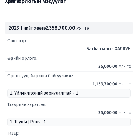
Хөрөнгө орлогын мэдүүлэг
2023
2,358,700.00
| нийт хөрөнгө:
мян.төг
Овог нэр:
Батбаатарын ХАЛИУН
Өөрийн орлого:
25,000.00
мян.төг
Орон сууц, барилга байгууламж:
1,153,700.00
мян.төг
1. Үйлчилгээний зориулалттай - 1
Тээврийн хэрэгсэл:
25,000.00
мян.төг
1. Toyota| Prius- 1
Газар: