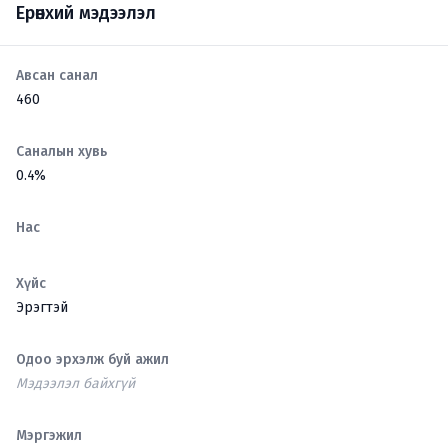
Ерөнхий мэдээлэл
Авсан санал
460
Саналын хувь
0.4%
Нас
Хүйс
Эрэгтэй
Одоо эрхэлж буй ажил
Мэдээлэл байхгүй
Мэргэжил