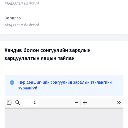
Мэдээлэл байхгүй
Зорилго
Мэдээлэл байхгүй
Хандив болон сонгуулийн зардлын
зарцуулалтын явцын тайлан
Нэр дэвшигчийн сонгуулийн зардлын тайлангийн
хураангуй