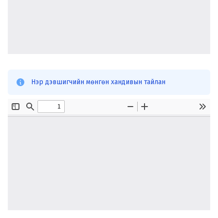
Нэр дэвшигчийн мөнгөн хандивын тайлан