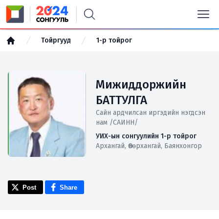
Тойргууд
1-р тойрог
Мижиддоржийн
БАТТУЛГА
Сайн ардчилсан иргэдийн нэгдсэн
нам /САИНН/
УИХ-ын сонгуулийн 1-р тойрог
Архангай, Өвөрхангай, Баянхонгор
Post
Share