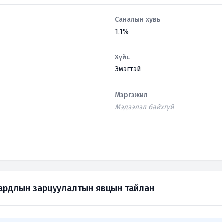
Саналын хувь
1.1%
Хүйс
Эмэгтэй
Мэргэжил
Мэдээлэл байхгүй
зардлын зарцуулалтын явцын тайлан