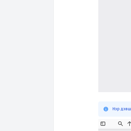
Нэр дэвши