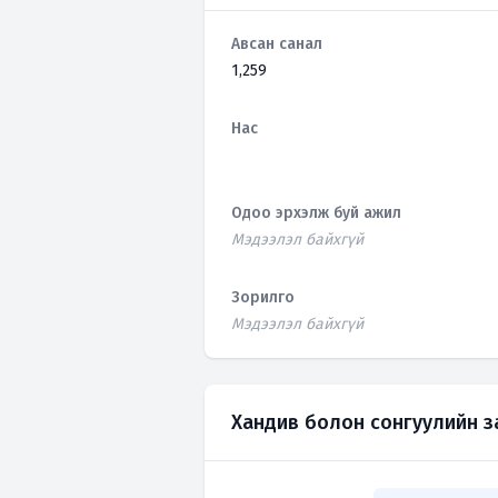
Авсан санал
1,259
Нас
Одоо эрхэлж буй ажил
Мэдээлэл байхгүй
Зорилго
Мэдээлэл байхгүй
Хандив болон сонгуулийн 