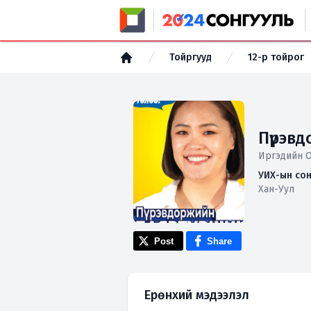
Тойргууд
12-р тойрог
Пүрэв
Иргэдийн 
УИХ-ын сон
Хан-Уул
Post
Share
Ерөнхий мэдээлэл