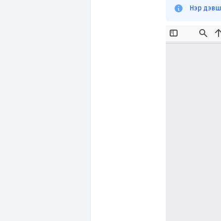
Нэр дэвш