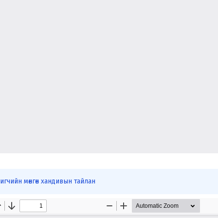
гчийн мөнгөн хандивын тайлан