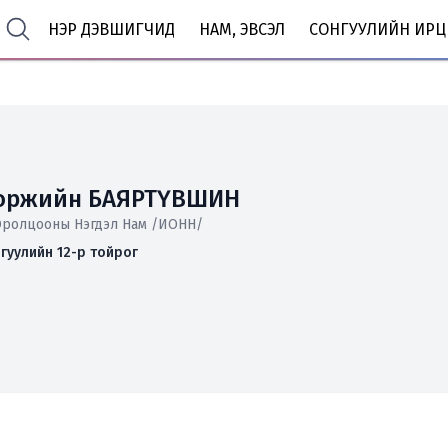
НЭР ДЭВШИГЧИД
НАМ, ЭВСЭЛ
СОНГУУЛИЙН ИРЦ
доржийн БАЯРТҮВШИН
Оролцооны Нэгдэл Нам /ИОНН/
гуулийн 12-р тойрог