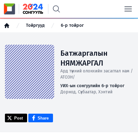
Тойргууд
6-р тойрог
Батжаргалын
НЯМЖАРГАЛ
Ард түмний олонхийн засаглал нам /
АТОЗН/
УИХ-ын сонгуулийн 6-р тойрог
Дорнод, Сүхбаатар, Хэнтий
Post
Share