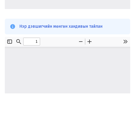
Нэр дэвшигчийн мөнгөн хандивын тайлан