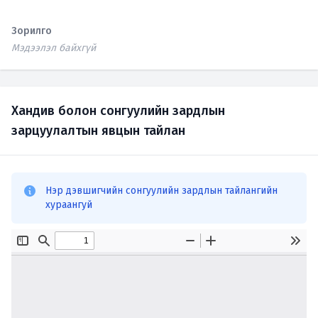
Зорилго
Мэдээлэл байхгүй
Хандив болон сонгуулийн зардлын
зарцуулалтын явцын тайлан
Нэр дэвшигчийн сонгуулийн зардлын тайлангийн
хураангуй