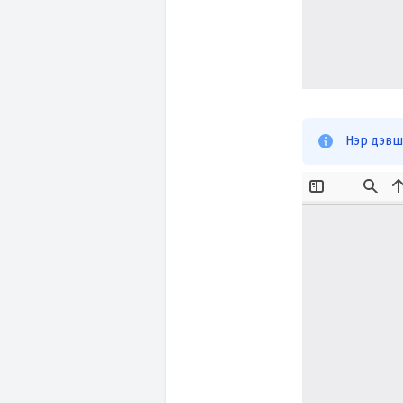
Нэр дэвши