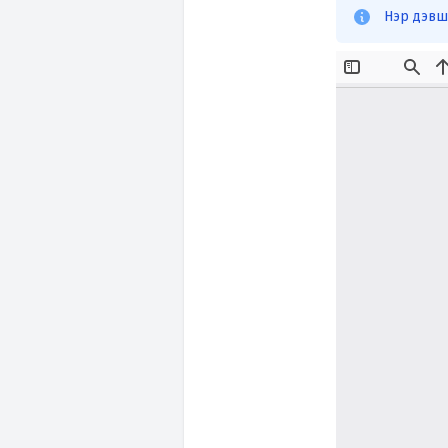
Нэр дэвш