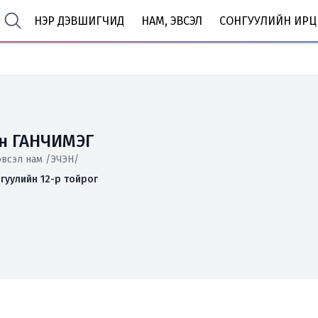
НЭР ДЭВШИГЧИД
НАМ, ЭВСЭЛ
СОНГУУЛИЙН ИРЦ
йн ГАНЧИМЭГ
й эвсэл нам /ЭЧЭН/
гуулийн 12-р тойрог