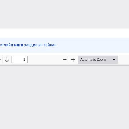
гчийн мөнгөн хандивын тайлан