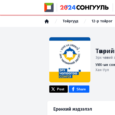
Тойргууд
12-р тойрог
Төмөри
Эрх чөлөөни
УИХ-ын сон
Хан-Уул
Post
Share
Ерөнхий мэдээлэл