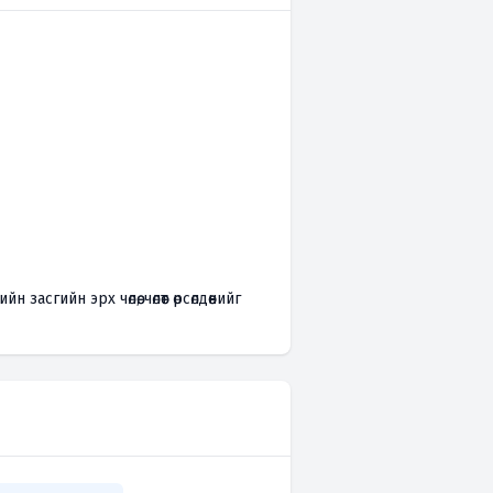
асгийн эрх чөлөө, чөлөөт өрсөлдөөнийг