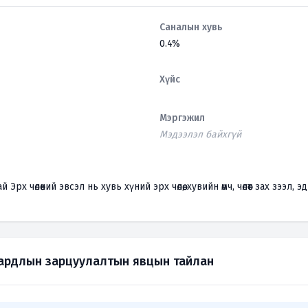
Саналын хувь
0.4%
Хүйс
Мэргэжил
Мэдээлэл байхгүй
өлөөний эвсэл нь хувь хүний эрх чөлөө, хувийн өмч, чөлөөт зах зээл, эдийн з
зардлын зарцуулалтын явцын тайлан