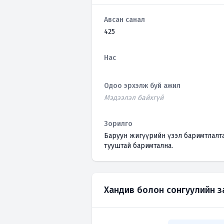
Авсан санал
425
Нас
Одоо эрхэлж буй ажил
Мэдээлэл байхгүй
Зорилго
Баруун жигүүрийн үзэл баримтлалтай Эрх ч
тууштай баримтална.
Хандив болон сонгуулийн 