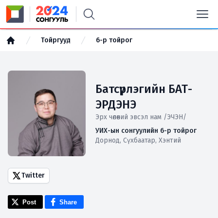
Тойргууд
6-р тойрог
Батсүрлэгийн БАТ-
ЭРДЭНЭ
Эрх чөлөөний эвсэл нам /ЭЧЭН/
УИХ-ын сонгуулийн 6-р тойрог
Дорнод, Сүхбаатар, Хэнтий
Twitter
Post
Share