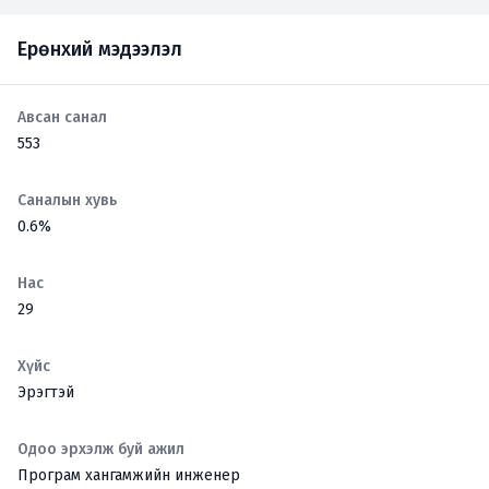
Ерөнхий мэдээлэл
Авсан санал
553
Саналын хувь
0.6%
Нас
29
Хүйс
Эрэгтэй
Одоо эрхэлж буй ажил
Програм хангамжийн инженер