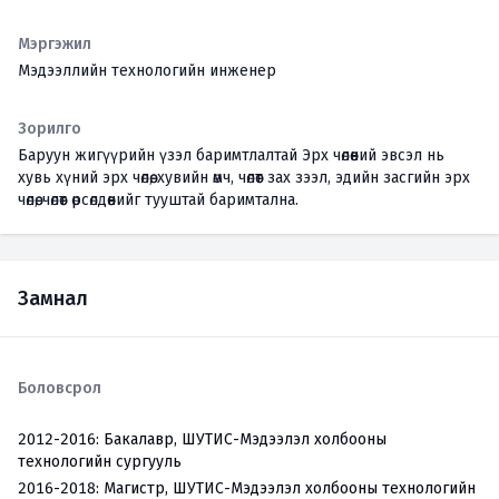
Мэргэжил
Мэдээллийн технологийн инженер
Зорилго
Баруун жигүүрийн үзэл баримтлалтай Эрх чөлөөний эвсэл нь
хувь хүний эрх чөлөө, хувийн өмч, чөлөөт зах зээл, эдийн засгийн эрх
чөлөө, чөлөөт өрсөлдөөнийг тууштай баримтална.
Замнал
Боловсрол
2012-2016:
Бакалавр, ШУТИС-Мэдээлэл холбооны
технологийн сургууль
2016-2018:
Магистр, ШУТИС-Мэдээлэл холбооны технологийн