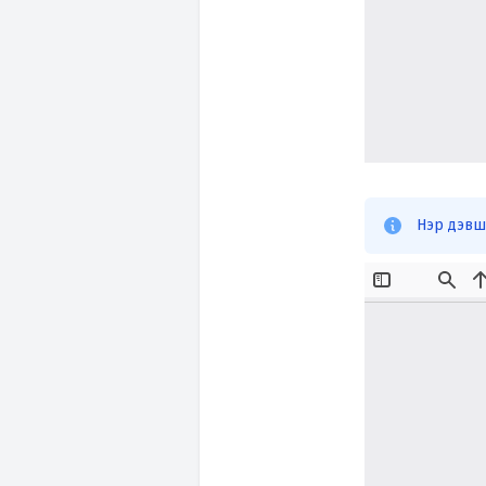
Нэр дэвш