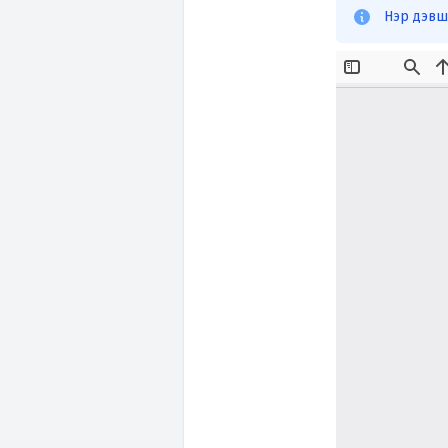
Нэр дэвш