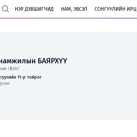
НЭР ДЭВШИГЧИД
НАМ, ЭВСЭЛ
СОНГУУЛИЙН ИРЦ
рнамжилын БАЯРХҮҮ
 нам /ҮБЗН/
гуулийн 11-р тойрог
йрхан