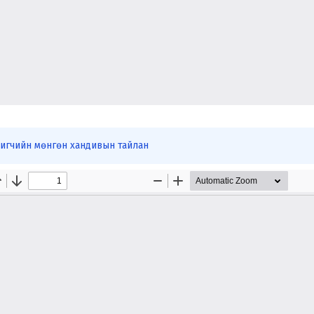
игчийн мөнгөн хандивын тайлан