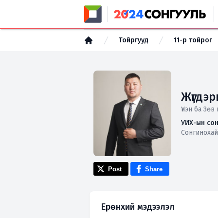
Тойргууд
11-р тойрог
Жүгдэ
Үнэн ба Зөв
УИХ-ын сон
Сонгиноха
Post
Share
Ерөнхий мэдээлэл