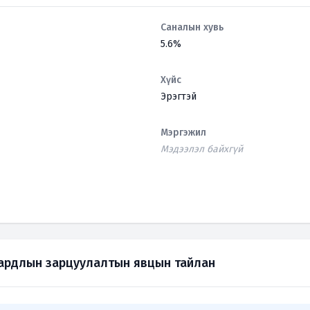
Саналын хувь
5.6%
Хүйс
Эрэгтэй
Мэргэжил
Мэдээлэл байхгүй
зардлын зарцуулалтын явцын тайлан