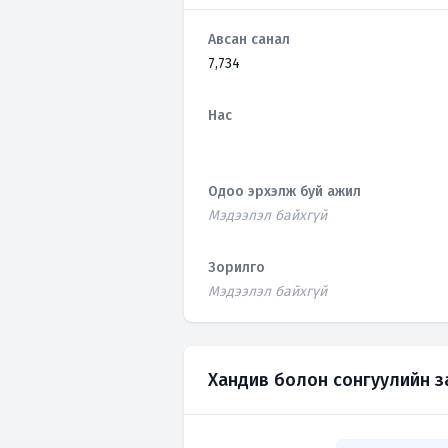
Авсан санал
7,734
Нас
Одоо эрхэлж буй ажил
Мэдээлэл байхгүй
Зорилго
Мэдээлэл байхгүй
Хандив болон сонгуулийн 